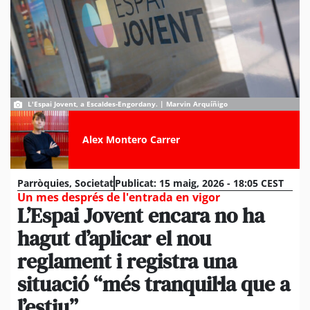
L'Espai Jovent, a Escaldes-Engordany. | Marvin Arquíñigo
Alex Montero Carrer
Parròquies
,
Societat
Publicat:
15 maig, 2026 - 18:05 CEST
Un mes després de l'entrada en vigor
L’Espai Jovent encara no ha
hagut d’aplicar el nou
reglament i registra una
situació “més tranquil·la que a
l’estiu”