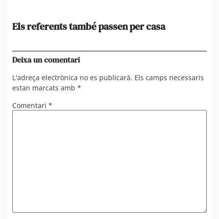
Els referents també passen per casa
El
de
en 
Deixa un comentari
L'adreça electrònica no es publicarà.
Els camps necessaris
estan marcats amb
*
Comentari
*