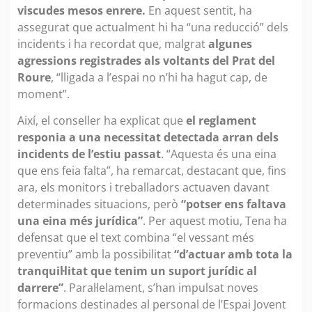
viscudes mesos enrere.
En aquest sentit, ha
assegurat que actualment hi ha “una reducció” dels
incidents i ha recordat que, malgrat
algunes
agressions registrades als voltants del Prat del
Roure
, “lligada a l’espai no n’hi ha hagut cap, de
moment”.
Així, el conseller ha explicat que
el reglament
responia a una necessitat detectada arran dels
incidents de l’estiu passat
. “Aquesta és una eina
que ens feia falta”, ha remarcat, destacant que, fins
ara, els monitors i treballadors actuaven davant
determinades situacions, però
“potser ens faltava
una eina més jurídica”
. Per aquest motiu, Tena ha
defensat que el text combina “el vessant més
preventiu” amb la possibilitat
“d’actuar amb tota la
tranquil·litat que tenim un suport jurídic al
darrere”
. Paral·lelament, s’han impulsat noves
formacions destinades al personal de l’Espai Jovent