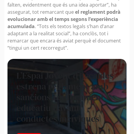
falten, evidentment que és una idea aportar”, ha
assegurat, tot remarcant que
el reglament podrà
evolucionar amb el temps segons l’experiència
acumulada
. “Tots els textos legals s’han d’anar
adaptant a la realitat social”, ha conclòs, tot i
remarcar que encara és aviat perquè el document
“tingui un cert recorregut”.
L’Espai Jovent d’Escaldes
estrena reglament amb
sancions i enfocament
educatiu davant
conductes incíviques