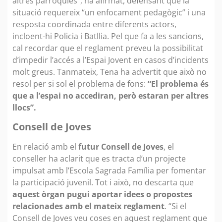
altres parròquies”, ha afirmat, defensant que la
situació requereix “un enfocament pedagògic” i una
resposta coordinada entre diferents actors,
incloent-hi Policia i Batllia. Pel que fa a les sancions,
cal recordar que el reglament preveu la possibilitat
d’impedir l’accés a l’Espai Jovent en casos d’incidents
molt greus. Tanmateix, Tena ha advertit que això no
resol per si sol el problema de fons:
“El problema és
que a l’espai no accediran, però estaran per altres
llocs”.
Consell de Joves
En relació amb el
futur Consell de Joves
, el
conseller ha aclarit que es tracta d’un projecte
impulsat amb l’Escola Sagrada Família per fomentar
la participació juvenil. Tot i això, no descarta que
aquest òrgan pugui aportar idees o propostes
relacionades amb el mateix reglament
. “Si el
Consell de Joves veu coses en aquest reglament que