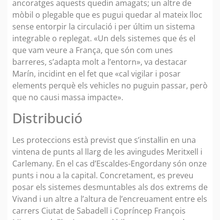
ancoratges aquests quedin amagats; un altre de
mòbil o plegable que es pugui quedar al mateix lloc
sense entorpir la circulació i per últim un sistema
integrable o replegat. «Un dels sistemes que és el
que vam veure a França, que són com unes
barreres, s’adapta molt a l’entorn», va destacar
Marín, incidint en el fet que «cal vigilar i posar
elements perquè els vehicles no puguin passar, però
que no causi massa impacte».
Distribució
Les proteccions està previst que s’instal·lin en una
vintena de punts al llarg de les avingudes Meritxell i
Carlemany. En el cas d’Escaldes-Engordany són onze
punts i nou a la capital. Concretament, es preveu
posar els sistemes desmuntables als dos extrems de
Vivand i un altre a l’altura de l’encreuament entre els
carrers Ciutat de Sabadell i Copríncep François