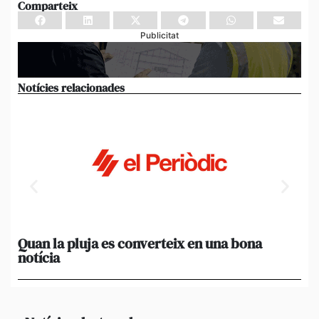
Comparteix
Publicitat
Notícies relacionades
Quan la pluja es converteix en una bona
[A
notícia
in
ca