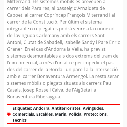
Mitterrand. Els sistemes mòbils es preveuen al
carrer dels Paraires, al passeig d’Arnaldeta de
Caboet, al carrer Copríncep François Miterrand i al
carrer de la Constitució. Per últim el sistema
integrable o replegat es podrà veure a la connexió
de l’avinguda Carlemany amb els carrers Sant
Antoni, Ciutat de Sabadell, Isabelle Sandy i Pare Enric
Graner. En el cas d’Andorra la Vella, ha previst
sistemes desmuntables als dos extrems del tram de
l’eix comercial, a més d’un altre per impedir el pas
des del carrer de la Borda i un parell a la intersecció
amb el carrer Bonaventura Armengol. La resta seran
sistemes mòbils o plegats situats als carrers Pau
Casals, Josep Rossell Calva, de l’Aigüeta i a
Bonaventura Riberaygua.
Etiquetes:
Andorra
,
Antiterroristes
,
Avingudes
,
Comercials
,
Escaldes
,
Marín
,
Policia
,
Proteccions
,
Tecnics