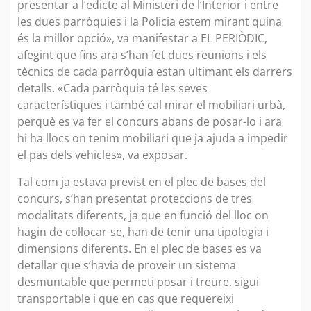
presentar a l’edicte al Ministeri de l’Interior i entre
les dues parròquies i la Policia estem mirant quina
és la millor opció», va manifestar a EL PERIÒDIC,
afegint que fins ara s’han fet dues reunions i els
tècnics de cada parròquia estan ultimant els darrers
detalls. «Cada parròquia té les seves
característiques i també cal mirar el mobiliari urbà,
perquè es va fer el concurs abans de posar-lo i ara
hi ha llocs on tenim mobiliari que ja ajuda a impedir
el pas dels vehicles», va exposar.
Tal com ja estava previst en el plec de bases del
concurs, s’han presentat proteccions de tres
modalitats diferents, ja que en funció del lloc on
hagin de col·locar-se, han de tenir una tipologia i
dimensions diferents. En el plec de bases es va
detallar que s’havia de proveir un sistema
desmuntable que permeti posar i treure, sigui
transportable i que en cas que requereixi