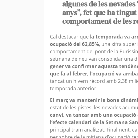
algunes de les nevades
anys”, fet que ha tingut
comportament de les r
Cal destacar que l
a temporada va ar
ocupació del 62,85%
, una xifra super
comportament del pont de la Puríssima
setmana de neu van consolidar una din
gener va confirmar aquesta tendènc
que fa al febrer, l’ocupació va arrib
tancat un hivern rècord amb 2,38 mili
temporada anterior.
El març va mantenir la bona dinàm
estat de les pistes, les nevades acumula
canvi, va tancar amb una ocupació 
l’efecte calendari de la Setmana Sa
principal tram analitzat. Finalment, c
per sobre de la mitjana d’ocupació reg