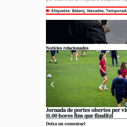
Etiquetes:
Balanç
,
Nevades
,
Temporada
Notícies relacionades
Jornada de portes obertes per vi
11.00 hores fins que finalitzi
Deixa un comentari