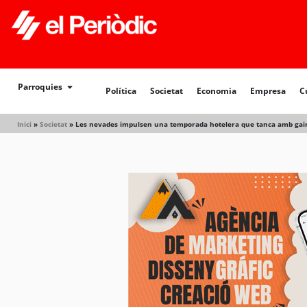
Política
Societat
Economia
Empresa
Cultur
Parroquies
Política
Societat
Economia
Empresa
C
Inici
»
Societat
»
Les nevades impulsen una temporada hotelera que tanca amb gaire