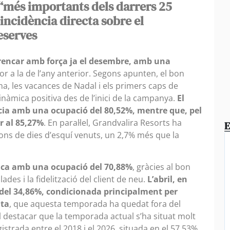
 “més importants dels darrers 25
 incidència directa sobre el
eserves
rencar amb força ja el desembre, amb una
ior a la de l’any anterior. Segons apunten, el bon
, les vacances de Nadal i els primers caps de
àmica positiva des de l’inici de la campanya.
El
ia amb una ocupació del 80,52%, mentre que, pel
ar al 85,27%
. En paral·lel, Grandvalira Resorts ha
E
ons de dies d’esquí venuts, un 2,7% més que la
ica amb una ocupació del 70,88%
, gràcies al bon
des i la fidelització del client de neu.
L’abril, en
del 34,86%, condicionada principalment per
nta
, que aquesta temporada ha quedat fora del
al destacar que la temporada actual s’ha situat molt
istrada entre el 2018 i el 2026, situada en el 57,53%.