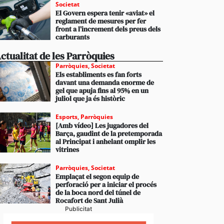
Societat
El Govern espera tenir «aviat» el
reglament de mesures per fer
front a l’increment dels preus dels
carburants
ctualitat de les Parròquies
Parròquies
,
Societat
Els establiments es fan forts
davant una demanda enorme de
gel que apuja fins al 95% en un
juliol que ja és històric
Esports
,
Parròquies
[Amb vídeo] Les jugadores del
Barça, gaudint de la pretemporada
al Principat i anhelant omplir les
vitrines
Parròquies
,
Societat
Emplaçat el segon equip de
perforació per a iniciar el procés
de la boca nord del túnel de
Rocafort de Sant Julià
Publicitat