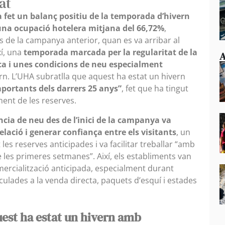
at
 fet un balanç positiu de la temporada d’hivern
 una ocupació hotelera mitjana del 66,72%
,
s de la campanya anterior, quan es va arribar al
xí, una
temporada marcada per la regularitat de la
A
ica i unes condicions de neu especialment
rn. L’UHA subratlla que aquest ha estat un hivern
portants dels darrers 25 anys”
, fet que ha tingut
ent de les reserves.
ncia de neu des de l’inici de la campanya va
lació i generar confiança entre els visitants
, un
es reserves anticipades i va facilitar treballar “amb
 les primeres setmanes”. Així, els establiments van
mercialització anticipada, especialment durant
culades a la venda directa, paquets d’esquí i estades
uest ha estat un hivern amb