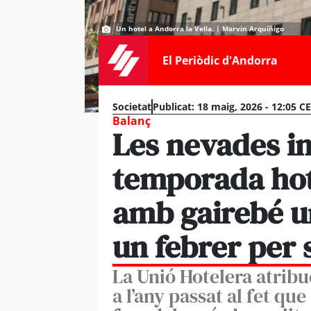
Un hotel a Andorra la Vella. | Marvin Arquíñigo
El Periòdic d'Andorra
Societat
Publicat:
18 maig, 2026 - 12:05 C
Balanç
Les nevades i
temporada hot
amb gairebé u
un febrer per
La Unió Hotelera atribu
a l’any passat al fet q