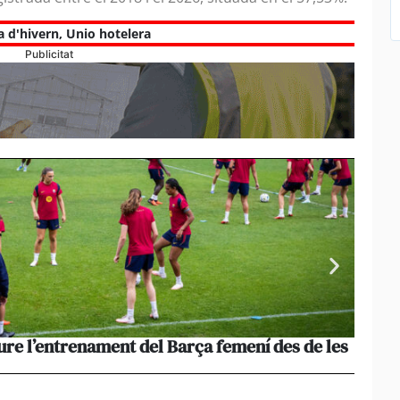
 d'hivern
,
Unio hotelera
Publicitat
ure l’entrenament del Barça femení des de les
La pèr
més le