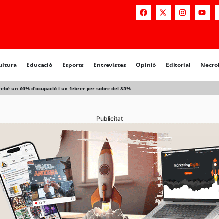
a
Educació
Esports
Entrevistes
Opinió
Editorial
Necrològiq
ultura
Educació
Esports
Entrevistes
Opinió
Editorial
Necro
bé un 66% d’ocupació i un febrer per sobre del 85%
Publicitat