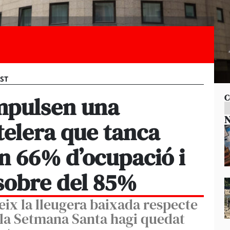
EST
mpulsen una
C
N
elera que tanca
n 66% d’ocupació i
 sobre del 85%
eix la lleugera baixada respecte
ue la Setmana Santa hagi quedat