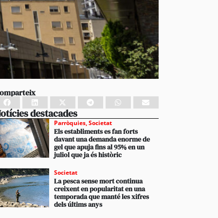
omparteix
otícies destacades
Parròquies
,
Societat
Els establiments es fan forts
davant una demanda enorme de
gel que apuja fins al 95% en un
juliol que ja és històric
Societat
La pesca sense mort continua
creixent en popularitat en una
temporada que manté les xifres
dels últims anys