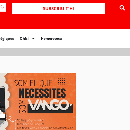
ues
Oh!si
Hemeroteca
SUBSCRIU-T'HI
lògiques
Oh!si
Hemeroteca