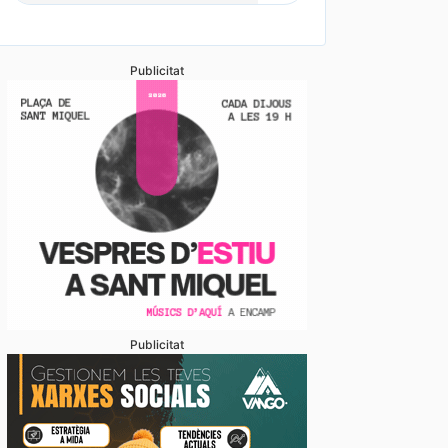
Publicitat
Publicitat
dua de presència del català en el sector turístic ev
s queixes de residents i visitants