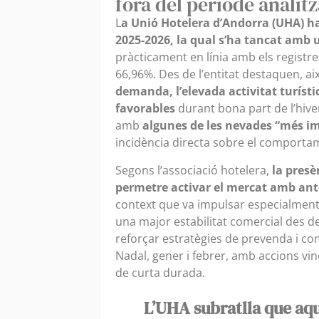
fora del període analitz
L
a Unió Hotelera d’Andorra (UHA) ha
2025-2026, la qual s’ha tancat amb
pràcticament en línia amb els registre
66,96%. Des de l’entitat destaquen, ai
demanda, l’elevada activitat turíst
favorables
durant bona part de l’hive
amb
algunes de les nevades “més im
incidència directa sobre el comportam
Segons l’associació hotelera,
la presè
permetre activar el mercat amb ante
context que va impulsar especialment l
una major estabilitat comercial des de
reforçar estratègies de prevenda i co
Nadal, gener i febrer, amb accions vin
de curta durada.
L’UHA subratlla que aq