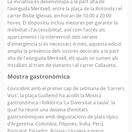
La iniciativa es desenvolupa a la part alta de
l’avinguda Meritxell, entre la plaça de la Rotonda i el
carrer Bisbe Iglesias, en horari de 10.00 a 20.00
hores. El dispositiu inclou mesures per garantir la
mobilitat i l’accessibilitat, així com l’accés als
aparcaments i la intervenció dels serveis
d’emergència si és necessari. A més, aquesta edició
amplia la presència dels sostres decorats a la part
alta de l’avinguda Meritxell, els quals se sumen als
instal·lats al tram de vianants i al carrer Callaueta.
Mostra gastronòmica
Coincidint amb el primer cap de setmana de ‘Carrers
Vius’, la plaça Guillemó ha acollit la Mostra
gastronòmica i folklòrica ‘La Diversitat a taula’, la
qual ha reunit una desena d’entitats
gastronòmiques amb degustacions de plats típics
d’Argentina, Colòmbia, Filipines, Índia, Perú,
Portugal, Equador, Rússia i Ucraïna a preus