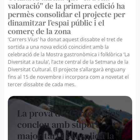
valoració” de la primera edició ha
permès consolidar el projecte per
dinamitzar l’espai públic i el
comerç de la zona
‘Carrers Vius’ ha donat aquest dissabte el tret de
sortida a una nova edició coincidint amb la
celebració de la Mostra gastronòmica i folklòrica ‘La
Diversitat a taula’, l’acte central de la Setmana de la
Diversitat Cultural. El projecte s’allargarà enguany
fins al 15 de novembre i incorpora com a novetat el
tercer dissabte de cada mes.
La prova de ‘Carrers Vius’
conclou amb suport
majoritari i consolida la