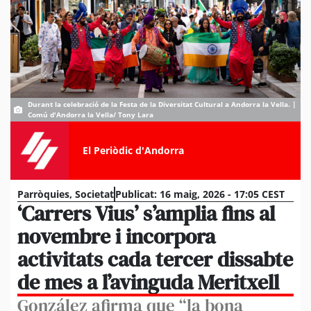
Durant la celebració de la Festa de la Diversitat Cultural a Andorra la Vella. |
Comú d'Andorra la Vella/ Tony Lara
El Periòdic d'Andorra
Parròquies
,
Societat
Publicat:
16 maig, 2026 - 17:05 CEST
‘Carrers Vius’ s’amplia fins al
novembre i incorpora
activitats cada tercer dissabte
de mes a l’avinguda Meritxell
González afirma que “la bona