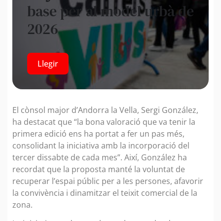
base per al model urbà de
2026
Llegir
El cònsol major d’Andorra la Vella, Sergi González,
ha destacat que “la bona valoració que va tenir la
primera edició ens ha portat a fer un pas més,
consolidant la iniciativa amb la incorporació del
tercer dissabte de cada mes”. Així, González ha
recordat que la proposta manté la voluntat de
recuperar l’espai públic per a les persones, afavorir
la convivència i dinamitzar el teixit comercial de la
zona.