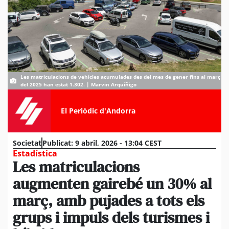
Les matriculacions de vehicles acumulades des del mes de gener fins al març
del 2025 han estat 1.302. | Marvin Arquíñigo
El Periòdic d'Andorra
Societat
Publicat:
9 abril, 2026 - 13:04 CEST
Estadística
Les matriculacions
augmenten gairebé un 30% al
març, amb pujades a tots els
grups i impuls dels turismes i