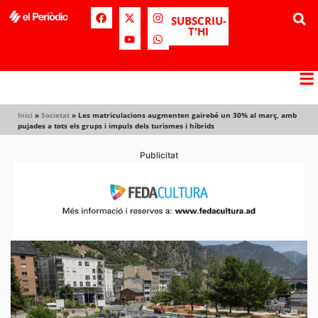
SUBSCRIU-
T'HI
Inici
»
Societat
»
Les matriculacions augmenten gairebé un 30% al març, amb
pujades a tots els grups i impuls dels turismes i híbrids
Publicitat