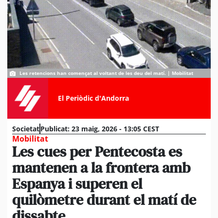
Les retencions han començat al voltant de les deu del matí. | Mobilitat
El Periòdic d'Andorra
Societat
Publicat:
23 maig, 2026 - 13:05 CEST
Mobilitat
Les cues per Pentecosta es
mantenen a la frontera amb
Espanya i superen el
quilòmetre durant el matí de
dissabte