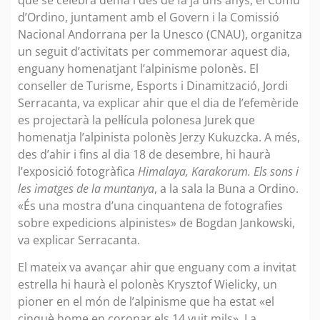
d’Ordino, juntament amb el Govern i la Comissió
Nacional Andorrana per la Unesco (CNAU), organitza
un seguit d’activitats per commemorar aquest dia,
enguany homenatjant l’alpinisme polonès. El
conseller de Turisme, Esports i Dinamització, Jordi
Serracanta, va explicar ahir que el dia de l’efemèride
es projectarà la pel·lícula polonesa Jurek que
homenatja l’alpinista polonès Jerzy Kukuzcka. A més,
des d’ahir i fins al dia 18 de desembre, hi haurà
l’exposició fotogràfica
Himalaya, Karakorum. Els sons i
les imatges de la muntanya
, a la sala la Buna a Ordino.
«És una mostra d’una cinquantena de fotografies
sobre expedicions alpinistes» de Bogdan Jankowski,
va explicar Serracanta.
El mateix va avançar ahir que enguany com a invitat
estrella hi haurà el polonès Krysztof Wielicky, un
pioner en el món de l’alpinisme que ha estat «el
cinquè home en coronar els 14 vuit mils». La