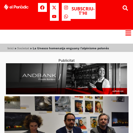
SUBSCRIU-
T'HI
Inici
»
Societat
»
La Unesco homenatja enguany l’alpinisme polonès
Publicitat