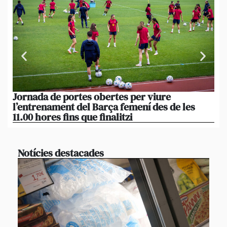
Jornada de portes obertes per viure
La
l’entrenament del Barça femení des de les
tu
11.00 hores fins que finalitzi
que
Notícies destacades