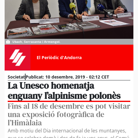
Ubach, Serracanta i Armengol.
El Periòdic d'Andorra
Societat
Publicat:
10 desembre, 2019 - 02:12 CET
La Unesco homenatja
enguany l’alpinisme polonès
Fins al 18 de desembre es pot visitar
una exposició fotogràfica de
l’Himàlaia
Amb motiu del Dia internacional de les muntanyes,
que se celebra demà i des de fa ja uns anys, el Comú