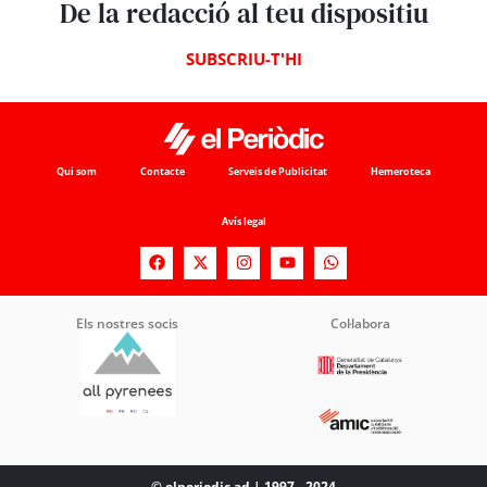
De la redacció al teu dispositiu
SUBSCRIU-T'HI
Qui som
Contacte
Serveis de Publicitat
Hemeroteca
Avís legal
Els nostres socis
Col·labora
© elperiodic.ad | 1997 - 2024