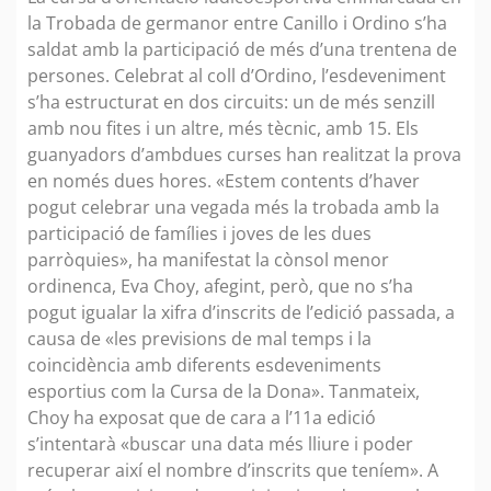
la Trobada de germanor entre Canillo i Ordino s’ha
saldat amb la participació de més d’una trentena de
persones. Celebrat al coll d’Ordino, l’esdeveniment
s’ha estructurat en dos circuits: un de més senzill
amb nou fites i un altre, més tècnic, amb 15. Els
guanyadors d’ambdues curses han realitzat la prova
en només dues hores. «Estem contents d’haver
pogut celebrar una vegada més la trobada amb la
participació de famílies i joves de les dues
parròquies», ha manifestat la cònsol menor
ordinenca, Eva Choy, afegint, però, que no s’ha
pogut igualar la xifra d’inscrits de l’edició passada, a
causa de «les previsions de mal temps i la
coincidència amb diferents esdeveniments
esportius com la Cursa de la Dona». Tanmateix,
Choy ha exposat que de cara a l’11a edició
s’intentarà «buscar una data més lliure i poder
recuperar així el nombre d’inscrits que teníem». A