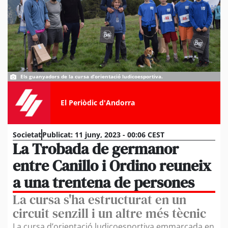
Els guanyadors de la cursa d’orientació ludicoesportiva.
El Periòdic d'Andorra
Societat
Publicat:
11 juny, 2023 - 00:06 CEST
La Trobada de germanor
entre Canillo i Ordino reuneix
a una trentena de persones
La cursa s'ha estructurat en un
circuit senzill i un altre més tècnic
La cursa d’orientació ludicoesportiva emmarcada en