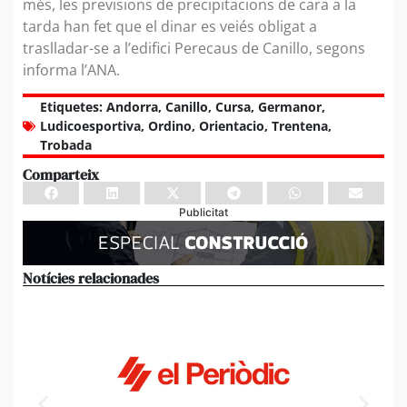
més, les previsions de precipitacions de cara a la
tarda han fet que el dinar es veiés obligat a
traslladar-se a l’edifici Perecaus de Canillo, segons
informa l’ANA.
Etiquetes:
Andorra
,
Canillo
,
Cursa
,
Germanor
,
Ludicoesportiva
,
Ordino
,
Orientacio
,
Trentena
,
Trobada
Comparteix
Publicitat
Notícies relacionades