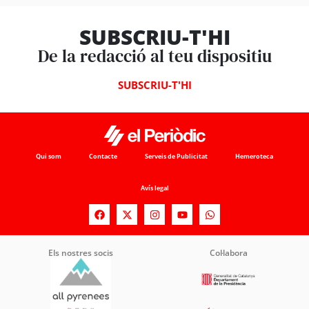
SUBSCRIU-T'HI
De la redacció al teu dispositiu
SUBSCRIU-T'HI
Qui som
Contacte
Serveis de Publicitat
Hemeroteca
Avís legal
Els nostres socis
Col·labora