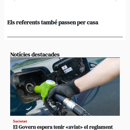
Els referents també passen per casa
El
de
en 
Notícies destacades
Societat
El Govern espera tenir «aviat» el reglament