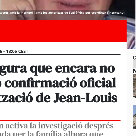
ctes amb la Interpol i amb les autoritats de Sud-àfrica per coordinar l’intercanvi
o
6 - 18:05 CEST
C
egura que encara no
N
 confirmació oficial
ització de Jean-Louis
 activa la investigació després
da per la família alhora que