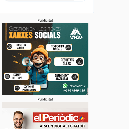
Publicitat
vídeos] L’arribada d’una esperada i intensa tempesta
anyada de calamarsa no dona treva
Publicitat