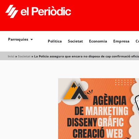
Política
Societat
Economia
Empresa
Cultur
Parroquies
Política
Societat
Economia
Empresa
C
Inici
»
Societat
»
La Policia assegura que encara no disposa de cap confirmació oficial