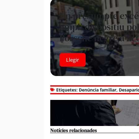
Un presumpte excés
ampli dispositiu pol
Porsche negre a la 
Llegir
Etiquetes:
Denúncia familiar
,
Desapari
Notícies relacionades