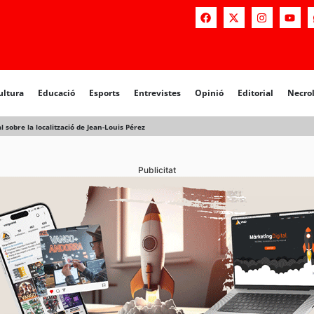
a
Educació
Esports
Entrevistes
Opinió
Editorial
Necrològiq
ultura
Educació
Esports
Entrevistes
Opinió
Editorial
Necro
 sobre la localització de Jean-Louis Pérez
Publicitat