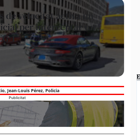
 de velocitat activa un
icial per interceptar un
CG-1
E
cio
,
Jean-Louis Pérez
,
Policia
Publicitat