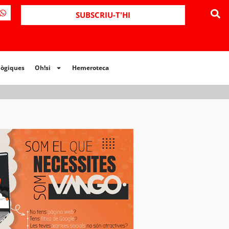
ues
Oh!si
Hemeroteca
SUBSCRIU-T'HI
lògiques
Oh!si
Hemeroteca