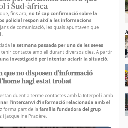
ol i Sud-àfrica
que, fins ara,
no té cap confirmació sobre la
cos policial respon així a les informacions
itjans de comunicació, les quals apuntaven que
A
i.
ciada
la setmana passada per una de les seves
 tenir contacte amb ell durant diversos dies. A partir
 una investigació per intentar aclarir la situació.
en que no disposen d’informació
 l’home hagi estat trobat
’estan duent a terme contactes amb la Interpol i amb
inar l’intercanvi d’informació relacionada amb el
z forma part de la
família fundadora del grup
 i Jacqueline Pradère.