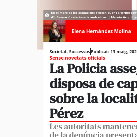
En el marc de les actuacions s'estan duent a terme conta
d’informació relacionada amb el cas. | Marvin Arquíñig
Elena Hernández Molina
Societat
,
Successos
Publicat:
13 maig, 202
Sense novetats oficials
La Policia ass
disposa de cap
sobre la local
Pérez
Les autoritats mantenen
de la denúncia presenta