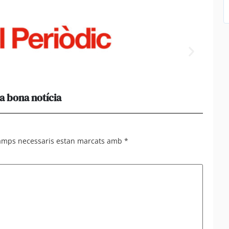
a bona notícia
[Amb 
acomp
camps necessaris estan marcats amb
*