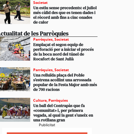
Societat
Un estiu sense precedents: el juliol
més càlid des que es tenen dades i
el rècord amb fins a cinc onades
de calor
ctualitat de les Parròquies
Parròquies
,
Societat
Emplaçat el segon equip de
perforació per a iniciar el procés
de la boca nord del túnel de
Rocafort de Sant Julià
Parròquies
,
Societat
Una relluïda plaça del Poble
s’estrena acollint una arrossada
popular de la Festa Major amb més
de 700 racions
Cultura
,
Parròquies
Un ball del Contrapàs que fa
«comunitat» i, per primera
vegada, al qual la gent s’uneix en
una rotllana gran
Publicitat