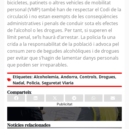
bicicletes, patinets o altres vehicles de mobilitat
personal (VMP) també han de respectar el Codi de la
circulació i no estan exempts de les conseqüències
administratives i penals de conduir sota els efectes
de l’alcohol o les drogues. Per tant, si superen el
límit penal, se’ls haurà d’arrestar. La policia fa una
crida a la responsabilitat de la població i advoca pel
consum zero de begudes alcohòliques i de drogues
per evitar que s’hagin de lamentar danys personals
que poden ser irreparables.
Etiquetes:
Alcoholemia
,
Andorra
,
Controls
,
Drogues
,
Nadal
,
Policia
,
Seguretat Viaria
Comparteix
Publicitat
Notícies relacionades