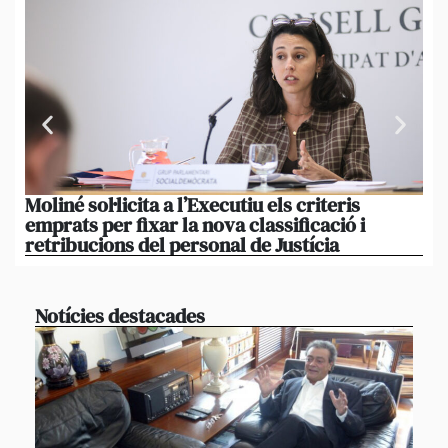
Moliné sol·licita a l’Executiu els criteris
La
emprats per fixar la nova classificació i
mo
retribucions del personal de Justícia
di
Notícies destacades