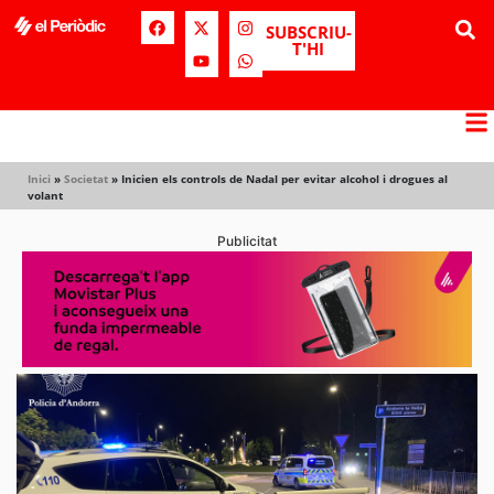
SUBSCRIU-
T'HI
Inici
»
Societat
»
Inicien els controls de Nadal per evitar alcohol i drogues al
volant
Publicitat