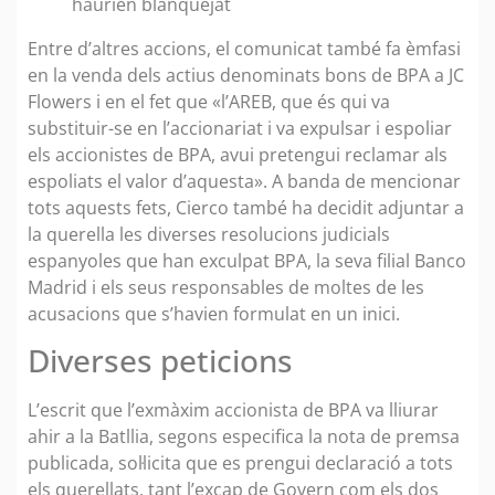
haurien blanquejat
Entre d’altres accions, el comunicat també fa èmfasi
en la venda dels actius denominats bons de BPA a JC
Flowers i en el fet que «l’AREB, que és qui va
substituir-se en l’accionariat i va expulsar i espoliar
els accionistes de BPA, avui pretengui reclamar als
espoliats el valor d’aquesta». A banda de mencionar
tots aquests fets, Cierco també ha decidit adjuntar a
la querella les diverses resolucions judicials
espanyoles que han exculpat BPA, la seva filial Banco
Madrid i els seus responsables de moltes de les
acusacions que s’havien formulat en un inici.
Diverses peticions
L’escrit que l’exmàxim accionista de BPA va lliurar
ahir a la Batllia, segons especifica la nota de premsa
publicada, sol·licita que es prengui declaració a tots
els querellats, tant l’excap de Govern com els dos