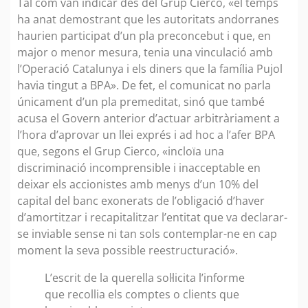
Tal com van indicar des del Grup Cierco, «el temps
ha anat demostrant que les autoritats andorranes
haurien participat d’un pla preconcebut i que, en
major o menor mesura, tenia una vinculació amb
l’Operació Catalunya i els diners que la família Pujol
havia tingut a BPA». De fet, el comunicat no parla
únicament d’un pla premeditat, sinó que també
acusa el Govern anterior d’actuar arbitràriament a
l’hora d’aprovar un llei exprés i ad hoc a l’afer BPA
que, segons el Grup Cierco, «incloïa una
discriminació incomprensible i inacceptable en
deixar els accionistes amb menys d’un 10% del
capital del banc exonerats de l’obligació d’haver
d’amortitzar i recapitalitzar l’entitat que va declarar-
se inviable sense ni tan sols contemplar-ne en cap
moment la seva possible reestructuració».
L’escrit de la querella sol·licita l’informe
que recollia els comptes o clients que