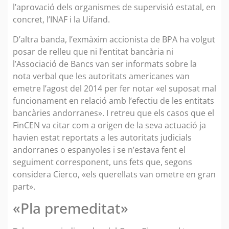
l’aprovació dels organismes de supervisió estatal, en
concret, l’INAF i la Uifand.
D’altra banda, l’exmàxim accionista de BPA ha volgut
posar de relleu que ni l’entitat bancària ni
l’Associació de Bancs van ser informats sobre la
nota verbal que les autoritats americanes van
emetre l’agost del 2014 per fer notar «el suposat mal
funcionament en relació amb l’efectiu de les entitats
bancàries andorranes». I retreu que els casos que el
FinCEN va citar com a origen de la seva actuació ja
havien estat reportats a les autoritats judicials
andorranes o espanyoles i se n’estava fent el
seguiment corresponent, uns fets que, segons
considera Cierco, «els querellats van ometre en gran
part».
«Pla premeditat»