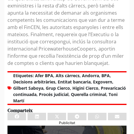
exministres i la resta d’alts càrrecs, però també
apunta la necessitat de demanar als organismes
competents les comunicacions que van dur a terme
amb el FinCEN, les autoritats espanyoles i entre ells
mateixos. Finalment, requereix que l’Executiu o la
institució que correspongui, inclús la consultora
internacional PricewaterhouseCoopers, aportin
l’informe que recollia l’existència de prop d’un miler
de comptes o clients que haurien blanquejat.
Etiquetes:
Afer BPA
,
Alts càrrecs
,
Andorra
,
BPA
,
Decisions arbitràries
,
Entitat bancaria
,
Exgovern
,
Gilbert Saboya
,
Grup Cierco
,
Higini Cierco
,
Prevaricació
continuada
,
Procés judicial
,
Querella criminal
,
Toni
Martí
Comparteix
Publicitat