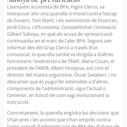
L’exmàxim accionista de BPA, Higini Cierco, va
interposar ahir una querella criminal contra l’excap
de Govern, Toni Martí, i els exministres de Finances,
Jordi Cinca, i d’Economia, Competitivitat i Innovació,
Gilbert Saboya, en què els acusa de «prevaricació
continuada» en el marc de l’afer BPA. Segons van
informar des del Grup Cierco a través d’un
comunicat, la querella també va dirigida a d’altres
funcionaris: l’exdirectora de l’INAF, Maria Cosan, el
president de l’AREB, Albert Hinojosa, així com el
director del mateix organisme, Òscar Gelabert, i no
descarten que es pugui fer extensible a d’altres
components de l’administració, sigui l’actual o
l’anterior, en funció de com vagi evolucionant la
instrucció.
Concretament, la querella engloba les decisions que
s’han pres i les accions que s’han emprès contra
l’antic consell d’administració de BPA des d’abans de