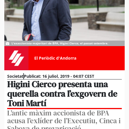
L’exaccionista majoritari de BPA, Higini Cierco, el passat setembre.
El Periòdic d'Andorra
Societat
Publicat:
16 juliol, 2019 - 04:07 CEST
Higini Cierco presenta una
querella contra l’exgovern de
Toni Martí
L’antic màxim accionista de BPA
acusa l’exlíder de l’Executiu, Cinca i
Saboya de prevaricació