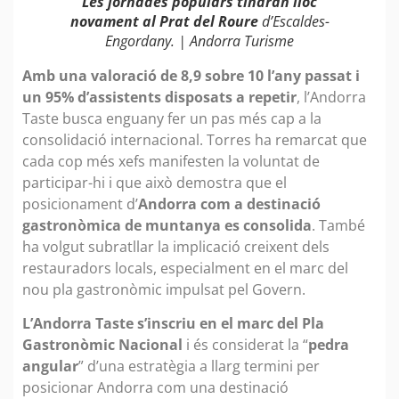
Les jornades populars tindran lloc
novament al Prat del Roure
d’Escaldes-
Engordany. | Andorra Turisme
Amb una valoració de 8,9 sobre 10 l’any passat i
un 95% d’assistents disposats a repetir
, l’Andorra
Taste busca enguany fer un pas més cap a la
consolidació internacional. Torres ha remarcat que
cada cop més xefs manifesten la voluntat de
participar-hi i que això demostra que el
posicionament d’
Andorra com a destinació
gastronòmica de muntanya es consolida
. També
ha volgut subratllar la implicació creixent dels
restauradors locals, especialment en el marc del
nou pla gastronòmic impulsat pel Govern.
L’Andorra Taste s’inscriu en el marc del Pla
Gastronòmic Nacional
i és considerat la “
pedra
angular
” d’una estratègia a llarg termini per
posicionar Andorra com una destinació