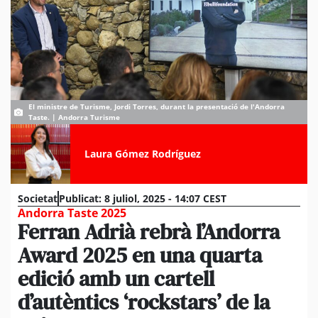
El ministre de Turisme, Jordi Torres, durant la presentació de l'Andorra
Taste. | Andorra Turisme
Laura Gómez Rodríguez
Societat
Publicat:
8 juliol, 2025 - 14:07 CEST
Andorra Taste 2025
Ferran Adrià rebrà l’Andorra
Award 2025 en una quarta
edició amb un cartell
d’autèntics ‘rockstars’ de la