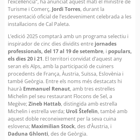
l’excel·lència”, ha anunciat aquest matí el ministre de
Turisme i Comerç,
Jordi Torres
, durant la
presentació oficial de l’esdeveniment celebrada a les
instal·lacions de Cal Paleta.
L’edició 2025 comptarà amb un programa selectiu i
inspirador de cinc dies dividits entre
jornades
professionals, del 17 al 19 de setembre
, i
populars,
els dies 20 i 21
. El territori convidat d’aquest any
seran els Alps, amb la participació de cuiners
procedents de França, Àustria, Suïssa, Eslovènia i
també Geòrgia. Entre els noms més destacats hi
haurà
Emmanuel Renaut
, amb tres estrelles
Michelin pel seu restaurant Flocons de Sel, a
Megève;
Zineb Hattab
, distingida amb estrella
Michelin i estrella verda;
Uroš Štefelin
, també amb
aquest doble reconeixement per la seva cuina
eslovena;
Maximilian Stock
, des d’Àustria, i
Daduna Ghlonti
, des de Geòrgia.