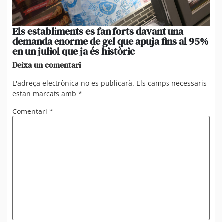
Els establiments es fan forts davant una
La
demanda enorme de gel que apuja fins al 95%
po
en un juliol que ja és històric
xi
Deixa un comentari
L'adreça electrònica no es publicarà.
Els camps necessaris
estan marcats amb
*
Comentari
*