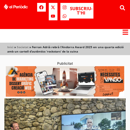
SUBSCRIU-
T'HI
Inici
»
Societat
»
Ferran Adrià rebrà l’Andorra Award 2025 en una quarta edició
amb un cartell d’autèntics ‘rockstars’ de la cuina
Publicitat