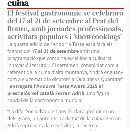
cuina
El festival gastronòmic se celebrarà
del 17 al 21 de setembre al Prat del
Roure, amb jornades professionals,
activitats populars i 'showcookings'
La quarta edició de l’Andorra Taste escalfarà els
fogons del
17 al 21 de setembre
amb una
programació que combina excel·lència culinària,
innovació i territori. El certamen, consolidat com a
referent de la cuina d’alta muntanya, tindrà enguany
com a eix temàtic la dicotomia ‘Qualitat vs Quantitat’
i
entregarà l’Andorra Taste Award 2025 al
prestigiós xef català Ferran Adrià
, una figura
cabdal de la gastronomia mundial.
“La diferència d’aquest any és clara: premiem un
dels grans, un autèntic ‘rockstar’ de la cuina. Ferran
Adrià representa la creativitat, la recerca i