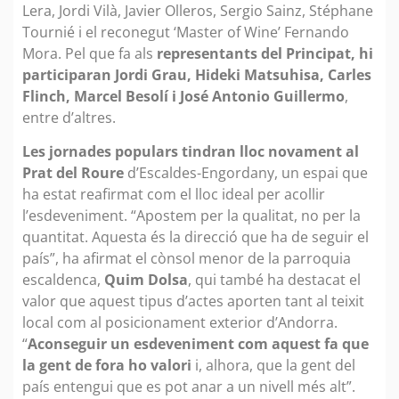
Lera, Jordi Vilà, Javier Olleros, Sergio Sainz, Stéphane
Tournié i el reconegut ‘Master of Wine’ Fernando
Mora. Pel que fa als
representants del Principat, hi
participaran Jordi Grau, Hideki Matsuhisa, Carles
Flinch, Marcel Besolí i José Antonio Guillermo
,
entre d’altres.
Les jornades populars tindran lloc novament al
Prat del Roure
d’Escaldes-Engordany, un espai que
ha estat reafirmat com el lloc ideal per acollir
l’esdeveniment. “Apostem per la qualitat, no per la
quantitat. Aquesta és la direcció que ha de seguir el
país”, ha afirmat el cònsol menor de la parroquia
escaldenca,
Quim Dolsa
, qui també ha destacat el
valor que aquest tipus d’actes aporten tant al teixit
local com al posicionament exterior d’Andorra.
“
Aconseguir un esdeveniment com aquest fa que
la gent de fora ho valori
i, alhora, que la gent del
país entengui que es pot anar a un nivell més alt”.