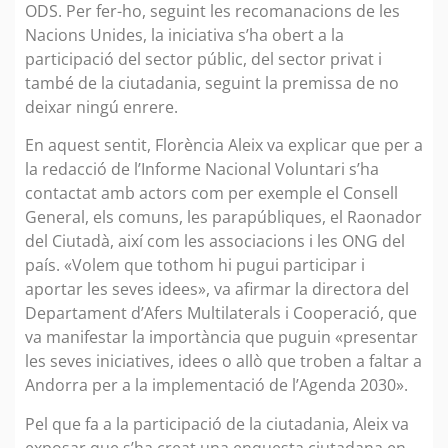
ODS. Per fer-ho, seguint les recomanacions de les
Nacions Unides, la iniciativa s’ha obert a la
participació del sector públic, del sector privat i
també de la ciutadania, seguint la premissa de no
deixar ningú enrere.
En aquest sentit, Florència Aleix va explicar que per a
la redacció de l’Informe Nacional Voluntari s’ha
contactat amb actors com per exemple el Consell
General, els comuns, les parapúbliques, el Raonador
del Ciutadà, així com les associacions i les ONG del
país. «Volem que tothom hi pugui participar i
aportar les seves idees», va afirmar la directora del
Departament d’Afers Multilaterals i Cooperació, que
va manifestar la importància que puguin «presentar
les seves iniciatives, idees o allò que troben a faltar a
Andorra per a la implementació de l’Agenda 2030».
Pel que fa a la participació de la ciutadania, Aleix va
exposar que s’ha creat una enquesta ciutadana en