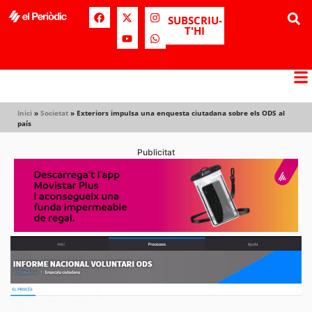
SUBSCRIU-
T'HI
Inici
»
Societat
»
Exteriors impulsa una enquesta ciutadana sobre els ODS al
país
Publicitat