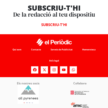
SUBSCRIU-T'HI
De la redacció al teu dispositiu
SUBSCRIU-T'HI
Qui som
Contacte
Serveis de Publicitat
Hemeroteca
Avís legal
Els nostres socis
Col·labora