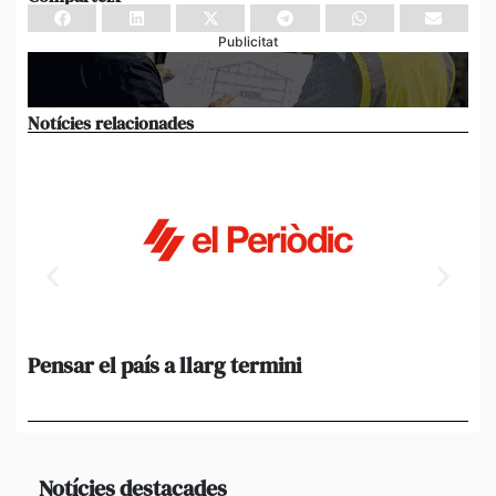
Publicitat
Notícies relacionades
Pensar el país a llarg termini
Em
ini
Ro
Notícies destacades