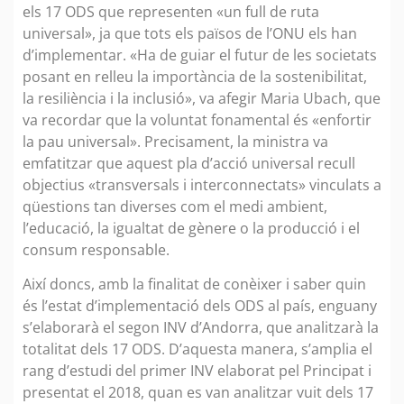
els 17 ODS que representen «un full de ruta
universal», ja que tots els països de l’ONU els han
d’implementar. «Ha de guiar el futur de les societats
posant en relleu la importància de la sostenibilitat,
la resiliència i la inclusió», va afegir Maria Ubach, que
va recordar que la voluntat fonamental és «enfortir
la pau universal». Precisament, la ministra va
emfatitzar que aquest pla d’acció universal recull
objectius «transversals i interconnectats» vinculats a
qüestions tan diverses com el medi ambient,
l’educació, la igualtat de gènere o la producció i el
consum responsable.
Així doncs, amb la finalitat de conèixer i saber quin
és l’estat d’implementació dels ODS al país, enguany
s’elaborarà el segon INV d’Andorra, que analitzarà la
totalitat dels 17 ODS. D’aquesta manera, s’amplia el
rang d’estudi del primer INV elaborat pel Principat i
presentat el 2018, quan es van analitzar vuit dels 17