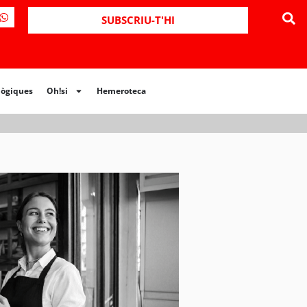
SUBSCRIU-T'HI
lògiques
Oh!si
Hemeroteca