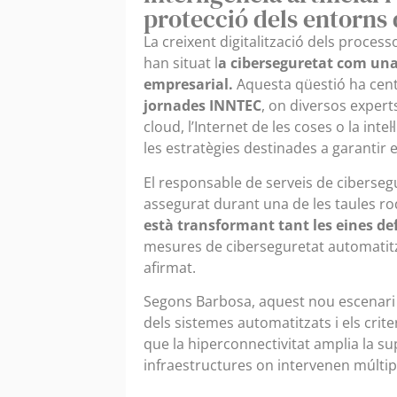
protecció dels entorns 
La creixent digitalització dels proces
han situat l
a ciberseguretat com una 
empresarial.
Aquesta qüestió ha cent
jornades INNTEC
, on diversos expert
cloud, l’Internet de les coses o la int
les estratègies destinades a garantir 
El responsable de serveis de ciberse
assegurat durant una de les taules 
està transformant tant les eines de
mesures de ciberseguretat automatit
afirmat.
Segons Barbosa, aquest nou escenari 
dels sistemes automatitzats i els cri
que la hiperconnectivitat amplia la su
infraestructures on intervenen múltip