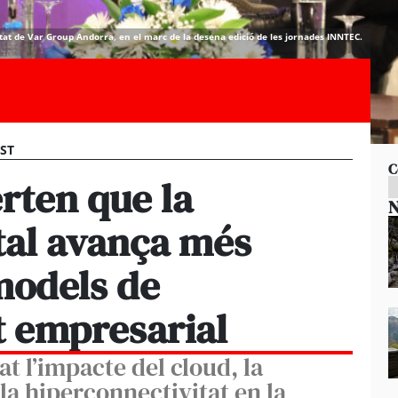
at de Var Group Andorra, en el marc de la desena edició de les jornades INNTEC.
EST
C
erten que la
N
tal avança més
models de
t empresarial
t l’impacte del cloud, la
 i la hiperconnectivitat en la