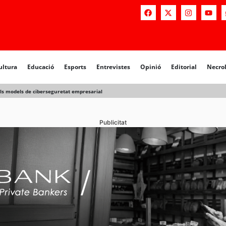
ultura
Educació
Esports
Entrevistes
Opinió
Editorial
Necro
els models de ciberseguretat empresarial
Publicitat