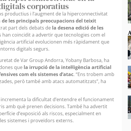
digitals corporatius
sos productius i l’augment de la hiperconnectivitat
de les principals preocupacions del teixit
rat part dels debats de
la desena edició de les
A
s han coincidit a advertir que tecnologies com el
el·ligència artificial evolucionen més ràpidament que
entorns digitals segurs.
guretat de Var Group Andorra, Yobany Barbosa, ha
rodones que
la irrupció de la intel·ligència artificial
fensives com els sistemes d’atac
. “Ens trobem amb
zades, però també amb atacs automatitzats”, ha
incrementa la dificultat d’entendre el funcionament
teris amb què prenen decisions. També ha advertit
perfície d’exposició als riscos, especialment en
les sistemes i proveïdors externs.