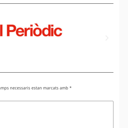
Empla
del tú
camps necessaris estan marcats amb
*