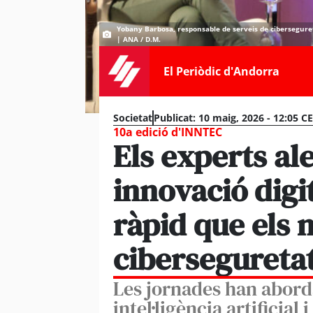
Yobany Barbosa, responsable de serveis de ciberseguret
| ANA / D.M.
El Periòdic d'Andorra
Societat
Publicat:
10 maig, 2026 - 12:05 C
10a edició d'INNTEC
Els experts al
innovació digi
ràpid que els 
cibersegureta
Les jornades han aborda
intel·ligència artificial