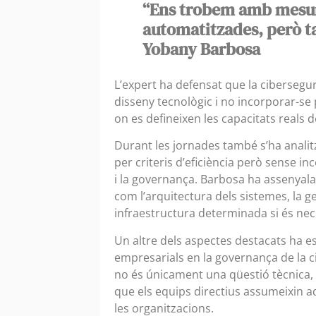
“Ens trobem amb mesur
automatitzades, però t
Yobany Barbosa
L’expert ha defensat que la cibersegure
disseny tecnològic i no incorporar-se 
on es defineixen les capacitats reals de
Durant les jornades també s’ha analitz
per criteris d’eficiència però sense in
i la governança. Barbosa ha assenyala
com l’arquitectura dels sistemes, la g
infraestructura determinada si és nec
Un altre dels aspectes destacats ha est
empresarials en la governança de la ci
no és únicament una qüestió tècnica, 
que els equips directius assumeixin a
les organitzacions.