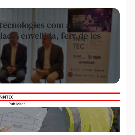
s tecnologies com a eines per
ació envellida, l’eix de les
INNTEC
Publicitat