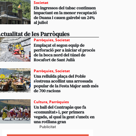
Societat
Els ingressos del tabac continuen
impactant en la menor recaptació
de Duana i cauen gairebé un 24%
al juliol
ctualitat de les Parròquies
Parròquies
,
Societat
Emplaçat el segon equip de
perforació per a iniciar el procés
de la boca nord del túnel de
Rocafort de Sant Julià
Parròquies
,
Societat
Una relluïda plaça del Poble
s’estrena acollint una arrossada
popular de la Festa Major amb més
de 700 racions
Cultura
,
Parròquies
Un ball del Contrapàs que fa
«comunitat» i, per primera
vegada, al qual la gent s’uneix en
una rotllana gran
Publicitat