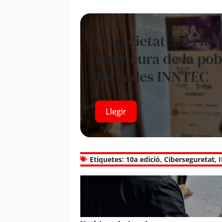
La societat 5.0 i le
tenir cura de la pobl
Jornades INNTEC
Llegir
Etiquetes:
10a edició
,
Ciberseguretat
,