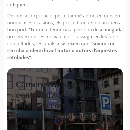
indiquen.
Des de la corporació, però, també admeten que, en
nombroses ocasions, els procediments no arriben a
bon port. “Fer una denúncia a persona desconeguda
no serveix de res, no va enlloc”, asseguren les fonts
consultades, les quals insisteixen que
“sovint no
s’arriba a identificar l’autor o autors d’aquestes
retolades”.
Càmeres de seguretat i
control d’accés com a
mesures contra el
vandalisme al Prat de la
Creu