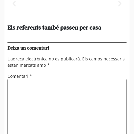
Els referents també passen per casa
El
de
en 
Deixa un comentari
L'adreça electrònica no es publicarà.
Els camps necessaris
estan marcats amb
*
Comentari
*