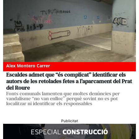
Alex Montero Carrer
Escaldes admet que “és complicat” identificar els
autors de les retolades fetes a l’aparcament del Prat
del Roure
Fonts comunals lamenten que moltes denúncies per
vandalisme “no van enlloc” perquè sovint no es pot
localitzar ni identificar els responsables
Publicitat