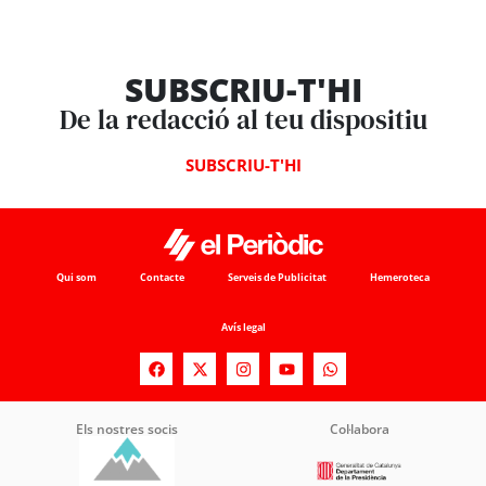
SUBSCRIU-T'HI
De la redacció al teu dispositiu
SUBSCRIU-T'HI
Qui som
Contacte
Serveis de Publicitat
Hemeroteca
Avís legal
Els nostres socis
Col·labora