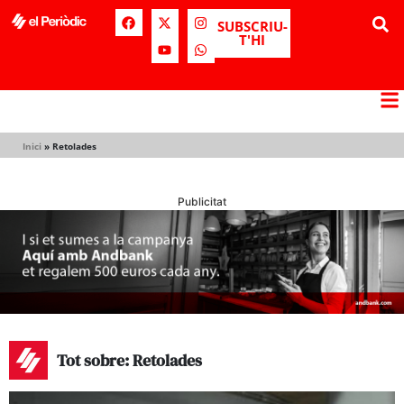
SUBSCRIU-
T'HI
Inici
»
Retolades
Publicitat
Tot sobre: Retolades