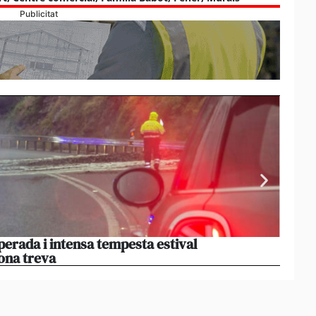
Publicitat
perada i intensa tempesta estival
El par
ona treva
haver