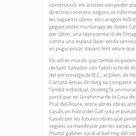
construcció, els artistes van poder pl
directriu concreta, segons va informar
les següents obres: els caragols Infini
gegant entre muntanyes de Xavier Cas
per últim, una representació de l’imag
contra una espasa làser verda sense p
es pugui posar davant fent veure que 
Els altres murals que també es poden t
de Sant Salvador són l’abstracte de dos
del personatge de D.C., el Joker, de l
L’artista Arnau Orobitg va compartir e
l’àmbit individual, Orobitg fa un mura
participar en la reforma de la Casa de 
Prat del Roure, entre altres obres artís
Casals en l’obra del Gall sota el pseu
Casals per les futures obres que pintin 
segons va manifestar per les xarxes 
l’humil galliner rural al bell mig del 