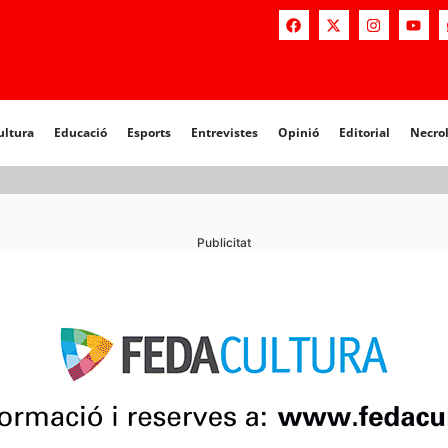
a
Educació
Esports
Entrevistes
Opinió
Editorial
Necrològiq
ultura
Educació
Esports
Entrevistes
Opinió
Editorial
Necro
Publicitat