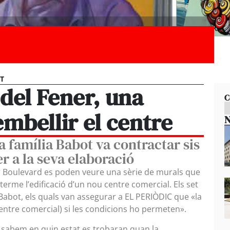
ET
 del Fener, una
C
embellir el centre
N
a família Babot va contractar sis
er a la seva elaboració
r Boulevard es poden veure una sèrie de murals que
terme l’edificació d’un nou centre comercial. Els set
 Babot, els quals van assegurar a EL PERIÒDIC que «la
centre comercial) si les condicions ho permeten».
no sabem en quin estat es trobaran quan la