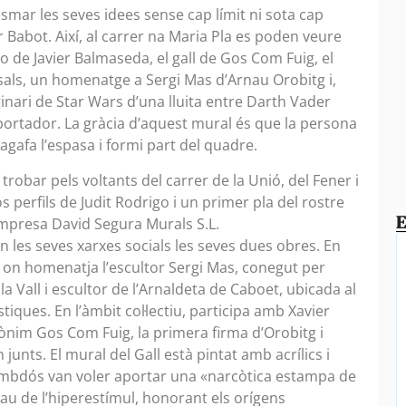
asmar les seves idees sense cap límit ni sota cap
 Babot. Així, al carrer na Maria Pla es poden veure
to de Javier Balmaseda, el gall de Gos Com Fuig, el
als, un homenatge a Sergi Mas d’Arnau Orobitg i,
inari de Star Wars d’una lluita entre Darth Vader
ortador. La gràcia d’aquest mural és que la persona
agafa l’espasa i formi part del quadre.
robar pels voltants del carrer de la Unió, del Fener i
 perfils de Judit Rodrigo i un primer pla del rostre
E
’empresa David Segura Murals S.L.
n les seves xarxes socials les seves dues obres. En
l on homenatja l’escultor Sergi Mas, conegut per
la Vall i escultor de l’Arnaldeta de Caboet, ubicada al
tiques. En l’àmbit col·lectiu, participa amb Xavier
dònim Gos Com Fuig, la primera firma d’Orobitg i
junts. El mural del Gall està pintat amb acrílics i
ambdós van voler aportar una «narcòtica estampa de
sarau de l’hiperestímul, honorant els orígens