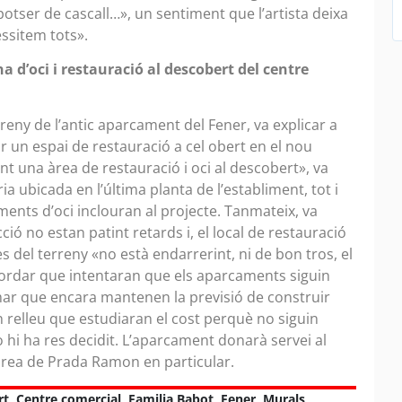
otser de cascall…», un sentiment que l’artista deixa
ssitem tots».
a d’oci i restauració al descobert del centre
rreny de l’antic aparcament del Fener, va explicar a
r un espai de restauració a cel obert en el nou
t una àrea de restauració i oci al descobert», va
ia ubicada en l’última planta de l’establiment, tot i
ments d’oci inclouran al projecte. Tanmateix, va
ió no estan patint retards i, el local de restauració
s del terreny «no està endarrerint, ni de bon tros, el
cordar que intentaran que els aparcaments siguin
mar que encara mantenen la previsió de construir
n relleu que estudiaran el cost perquè no siguin
 hi ha res decidit. L’aparcament donarà servei al
l’àrea de Prada Ramon en particular.
rt
,
Centre comercial
,
Familia Babot
,
Fener
,
Murals