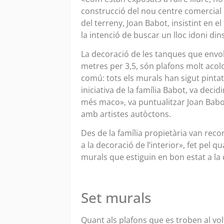
construcció del nou centre comercial 
del terreny, Joan Babot, insistint en e
la intenció de buscar un lloc idoni din
La decoració de les tanques que envo
metres per 3,5, són plafons molt acol
comú: tots els murals han sigut pintats
iniciativa de la família Babot, va decid
més maco», va puntualitzar Joan Babot
amb artistes autòctons.
Des de la família propietària van rec
a la decoració de l’interior», fet pel 
murals que estiguin en bon estat a la 
Set murals
Quant als plafons que es troben al vo