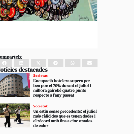
omparteix
otícies destacades
Societat
L’ocupació hotelera supera per
ben poc el 70% durant el juliol i
millora gairebé quatre punts
respecte a l’any passat
Societat
Un estiu sense precedents: el juliol
més càlid des que es tenen dades i
el rècord amb fins a cinc onades
de calor