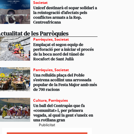
Societat
Unicef destinarà el sopar solidari a
la reintegració d’afectats pels
conflictes armats a la Rep.
Centreafricana
ctualitat de les Parròquies
Parròquies
,
Societat
Emplaçat el segon equip de
perforació per a iniciar el procés
de la boca nord del túnel de
Rocafort de Sant Julià
Parròquies
,
Societat
Una relluïda plaça del Poble
s’estrena acollint una arrossada
popular de la Festa Major amb més
de 700 racions
Cultura
,
Parròquies
Un ball del Contrapàs que fa
«comunitat» i, per primera
vegada, al qual la gent s’uneix en
una rotllana gran
Publicitat