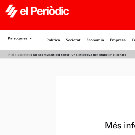
Política
Societat
Economia
Empresa
Cultur
Parroquies
Política
Societat
Economia
Empresa
C
Inici
»
Societat
»
Els set murals del Fener, una iniciativa per embellir el centre