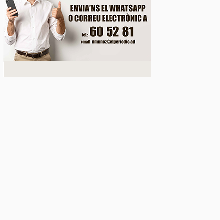
c públic a preu assequible triplica el 2026 el nombr
 duplicat les peticions favorables