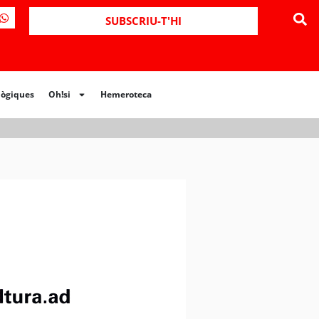
ues
Oh!si
Hemeroteca
SUBSCRIU-T'HI
lògiques
Oh!si
Hemeroteca