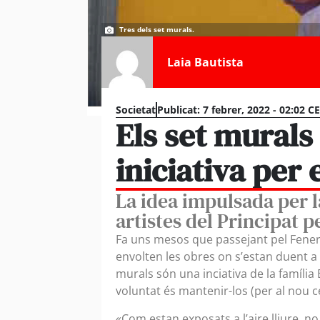
Tres dels set murals.
Laia Bautista
Societat
Publicat:
7 febrer, 2022 - 02:02 C
Els set murals
iniciativa per 
La idea impulsada per l
artistes del Principat p
Fa uns mesos que passejant pel Fene
envolten les obres on s’estan duent a 
murals són una inciativa de la família
voluntat és mantenir-los (per al nou 
«Com estan exposats a l’aire lliure, 