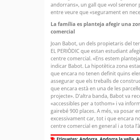
andorrans», un gall que «vol serenor p
entre veure que «segurament en nece
La família es planteja afegir una zon
comercial
Joan Babot, un dels propietaris del te
EL PERIÒDIC que estan estudiant afegi
centre comercial. «Ens estem plantejan
indicar Babot. La hipotètica zona estar
que encara no tenen definit quins ele
assegurar que els treballs de construcc
que encara està en una de les parcel·le
projecte». D’altra banda, Babot va re
«accessibles per a tothom» i va infor
gairebé 900 places. A més, va posar e
excessivament car, tot i que encara no
centre comercial en general i a tota 
Etiquetes:
Andorra
,
Andorra la vella
,
A