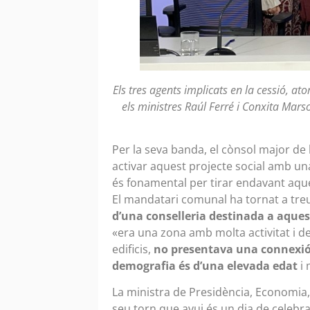
Els tres agents implicats en la cessió, at
els ministres Raúl Ferré i Conxita Marsol
Per la seva banda, el cònsol major de 
activar aquest projecte social amb u
és fonamental per tirar endavant aques
El mandatari comunal ha tornat a treu
d’una conselleria destinada a aques
«era una zona amb molta activitat i de
edificis,
no presentava una connexió 
demografia és d’una elevada edat
i 
La ministra de Presidència, Economia, T
seu torn que avui és un dia de celebrac