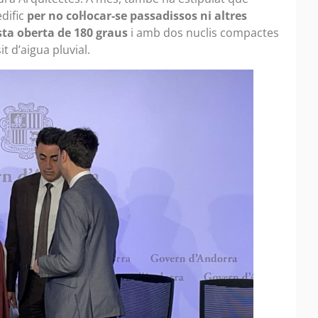
dific
per no col·locar-se passadissos ni altres
ista oberta de 180 graus
i amb dos nuclis compactes
 d’aigua pluvial.