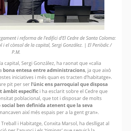
orgament i reforma de l’edifici d’El Cedre de Santa Coloma:
 i el cònsol de la capital, Sergi González. | El Periòdic /
P.M.
la capital, Sergi González, ha raonat que «calia
na
bona entesa entre administracions
, ja que això
tes iniciatives i més quan es tracten d’habitatge».
re pit per ser
l’únic ens parroquial que disposa
t àmbit específic
i ha esclarit sobre el Cedre que
nsitat poblacional, que tot i disposar de molts
social ben definida atenent que la seva
mancaven així més espais per a la gent gran».
reball i Habitatge, Conxita Marsol, ha deslligat al
ió per l’anunci i els ‘timings’ que seguirà la