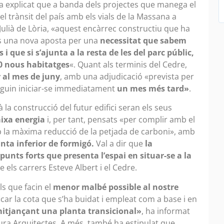
ha explicat que a banda dels projectes que manega el
 el trànsit del país amb els vials de la Massana a
Julià de Lòria, «aquest encàrrec constructiu que ha
 és una nova aposta per una
necessitat que sabem
i que si s’ajunta a la resta de les del parc públic,
0 nous habitatges
«. Quant als terminis del Cedre,
er al mes de juny
, amb una adjudicació «prevista per
puguin iniciar-se immediatament
un mes més tard»
.
à la construcció del futur edifici seran els seus
aixa energia
i, per tant, pensats «per complir amb el
mb la màxima reducció de la petjada de carboni», amb
anta inferior de formigó.
Val a dir que
la
 punts forts que presenta l’espai en situar-se a la
e els carrers Esteve Albert i el Cedre.
ls que facin el
menor malbé possible al nostre
icar la cota que s’ha buidat i empleat com a base i en
 mitjançant una planta transicional»
, ha informat
ura Arquitectes. A més, també ha estipulat que