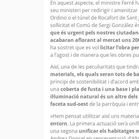
En aquest aspecte, el ministre Ferré 
seu ministeri per redirigir i amenitzar
Ordino o el túnel de Rocafort de Sant 
sol·licitat el Comú de Sergi González
que és urgent pels nostres ciutadans 
acabaran aflorant al mercat uns 20
ha sostret que es vol
licitar l’obra p
a l’agost i de manera que les obres 
Així, una de les peculiaritats que tindr
materials, els quals seran tots de b
principi de sostenibilitat i d’acord a
una
coberta de fusta i una base i pl
il·luminació natural és un altre dels
faceta sud-oest
de la parròquia i entr
«Hem pensat utilitzar així uns materia
entorn
. La primera actuació serà unif
una segona
unificar els habitatges
Andrea Doncel en representació d’Alt