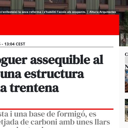
s'enllesteixi la seva reforma i s'habiliti l'accés als ocupants. | Altura Arquitectes
5 - 13:04 CEST
oguer assequible al
C
N
 una estructura
na trentena
ta i una base de formigó, es
tjada de carboni amb unes llars