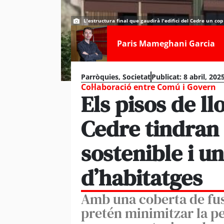
L'estructura final que gaudirà l'edifici del Cedre un cop 
Paris Mameghani Garcia
Parròquies
,
Societat
Publicat:
8 abril, 202
Col·laboració entre Comú i Govern
Els pisos de ll
Cedre tindran
sostenible i u
d’habitatges
Amb una coberta de fus
pretén minimitzar la pe