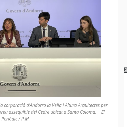
E
a corporació d’Andorra la Vella i Altura Arquitectes per
a preu assequible del Cedre ubicat a Santa Coloma. | El
Periòdic / P.M.