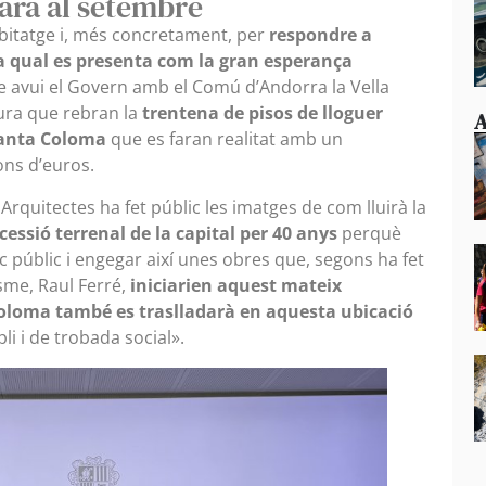
cara al setembre
bitatge i, més concretament, per
respondre a
 la qual es presenta com la gran esperança
e avui el Govern amb el Comú d’Andorra la Vella
tura que rebran la
trentena de pisos de lloguer
A
 Santa Coloma
que es faran realitat amb un
ions d’euros.
Arquitectes ha fet públic les imatges de com lluirà la
cessió terrenal de la capital per 40 anys
perquè
rc públic i engegar així unes obres que, segons ha fet
isme, Raul Ferré,
iniciarien aquest mateix
Coloma també es traslladarà en aquesta ubicació
 i de trobada social».