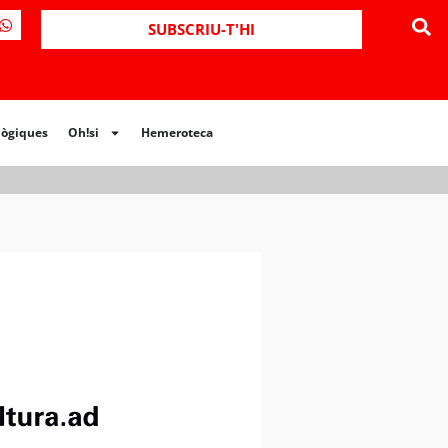
SUBSCRIU-T'HI
lògiques
Oh!si
Hemeroteca