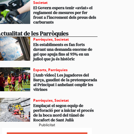
Societat
El Govern espera tenir «aviat» el
reglament de mesures per fer
front a l’increment dels preus dels
carburants
ctualitat de les Parròquies
Parròquies
,
Societat
Els establiments es fan forts
davant una demanda enorme de
gel que apuja fins al 95% en un
juliol que ja és històric
Esports
,
Parròquies
[Amb vídeo] Les jugadores del
Barça, gaudint de la pretemporada
al Principat i anhelant omplir les
vitrines
Parròquies
,
Societat
Emplaçat el segon equip de
perforació per a iniciar el procés
de la boca nord del túnel de
Rocafort de Sant Julià
Publicitat