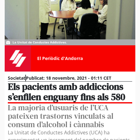
La Unitat de Conductes Addictives.
El Periòdic d'Andorra
Societat
Publicat:
18 novembre, 2021 - 01:11 CET
Els pacients amb addiccions
s’enfilen enguany fins als 580
La majoria d’usuaris de l’UCA
pateixen trastorns vinculats al
consum d’alcohol i cànnabis
La Unitat de Conductes Addictives (UCA) ha
experimentat un increment del nombre de pacients