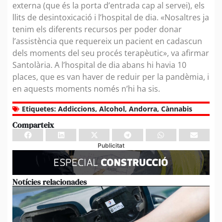
externa (que és la porta d’entrada cap al servei), els
llits de desintoxicació i l’hospital de dia. «Nosaltres ja
tenim els diferents recursos per poder donar
l’assistència que requereix un pacient en cadascun
dels moments del seu procés terapèutic», va afirmar
Santolària. A l’hospital de dia abans hi havia 10
places, que es van haver de reduir per la pandèmia, i
en aquests moments només n’hi ha sis.
Etiquetes:
Addiccions
,
Alcohol
,
Andorra
,
Cànnabis
Comparteix
Publicitat
Notícies relacionades