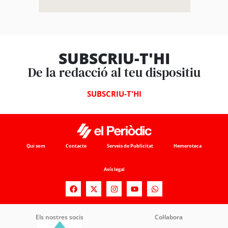
SUBSCRIU-T'HI
De la redacció al teu dispositiu
SUBSCRIU-T'HI
Qui som
Contacte
Serveis de Publicitat
Hemeroteca
Avís legal
Els nostres socis
Col·labora