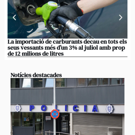
La importació de carburants decau en tots els
De
seus vessants més d’un 3% al juliol amb prop
la
de 12 milions de litres
am
Notícies destacades