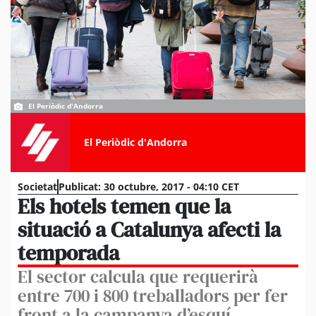
El Periòdic d'Andorra
El Periòdic d'Andorra
Societat
Publicat:
30 octubre, 2017 - 04:10 CET
Els hotels temen que la
situació a Catalunya afecti la
temporada
El sector calcula que requerirà
entre 700 i 800 treballadors per fer
front a la campanya d’esquí