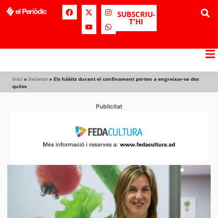
SUBSCRIU-
T'HI
Inici
»
Societat
»
Els hàbits durant el confinament porten a engreixar-se dos
quilos
Publicitat