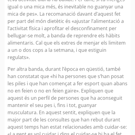
igual o una mica més, és inevitable no guanyar una
mica de pes». La recomanació davant d’aquest fet
per part del món dietètic és «ajustar l’alimentació a
l’activitat física i aprofitar el desconfinament per
bellugar-se molt, a banda de reprendre els hàbits
alimentaris. Cal que els extres de menjar els limitem
a un o dos cops a la setmana, i que estiguin
regulats».
Per altra banda, durant l’època en qüestió, també
han constatat que «hi ha persones que s’han posat
les piles i que han començat a fer esport quan abans
no en feien o no en feien gaire». Expliquen que
aquest és un perfil de persones que ha aconseguit
mantenir el seu pes i, fins i tot, guanyar
musculatura. En aquest sentit, expliquen que la
major part de les consultes que han rebut durant
aquest temps han estat relacionades amb cuidar-se:
«La gent es vol cuidar i dins el cuidar-se hi ha el fet