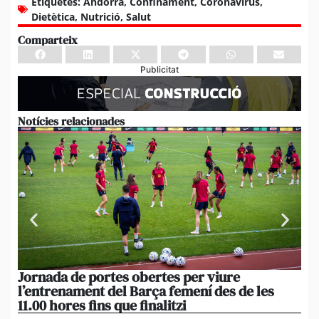
Etiquetes:
Andorra
,
Confinament
,
Coronavirus
,
Dietètica
,
Nutrició
,
Salut
Comparteix
Publicitat
Notícies relacionades
Jornada de portes obertes per viure
La
l’entrenament del Barça femení des de les
tu
11.00 hores fins que finalitzi
que