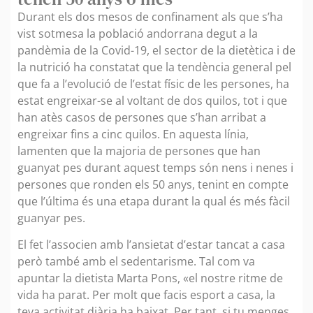
Durant els dos mesos de confinament als que s’ha
vist sotmesa la població andorrana degut a la
pandèmia de la Covid-19, el sector de la dietètica i de
la nutrició ha constatat que la tendència general pel
que fa a l’evolució de l’estat físic de les persones, ha
estat engreixar-se al voltant de dos quilos, tot i que
han atès casos de persones que s’han arribat a
engreixar fins a cinc quilos. En aquesta línia,
lamenten que la majoria de persones que han
guanyat pes durant aquest temps són nens i nenes i
persones que ronden els 50 anys, tenint en compte
que l’última és una etapa durant la qual és més fàcil
guanyar pes.
El fet l’associen amb l’ansietat d’estar tancat a casa
però també amb el sedentarisme. Tal com va
apuntar la dietista Marta Pons, «el nostre ritme de
vida ha parat. Per molt que facis esport a casa, la
teva activitat diària ha baixat. Per tant, si tu menges