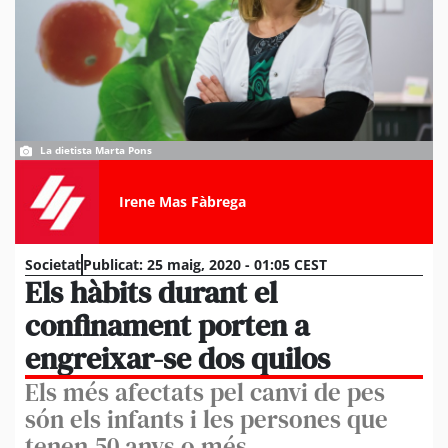
La dietista Marta Pons
Irene Mas Fàbrega
Societat
Publicat:
25 maig, 2020 - 01:05 CEST
Els hàbits durant el
confinament porten a
engreixar-se dos quilos
Els més afectats pel canvi de pes
són els infants i les persones que
tenen 50 anys o més