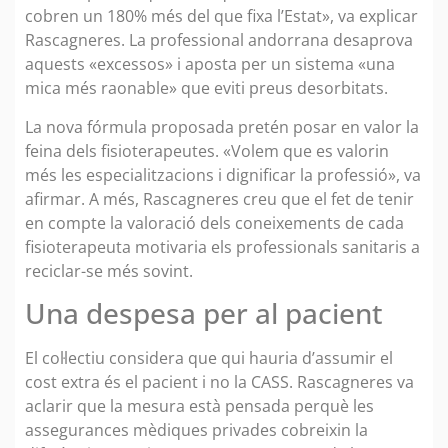
cobren un 180% més del que fixa l’Estat», va explicar
Rascagneres. La professional andorrana desaprova
aquests «excessos» i aposta per un sistema «una
mica més raonable» que eviti preus desorbitats.
La nova fórmula proposada pretén posar en valor la
feina dels fisioterapeutes. «Volem que es valorin
més les especialitzacions i dignificar la professió», va
afirmar. A més, Rascagneres creu que el fet de tenir
en compte la valoració dels coneixements de cada
fisioterapeuta motivaria els professionals sanitaris a
reciclar-se més sovint.
Una despesa per al pacient
El col·lectiu considera que qui hauria d’assumir el
cost extra és el pacient i no la CASS. Rascagneres va
aclarir que la mesura està pensada perquè les
assegurances mèdiques privades cobreixin la