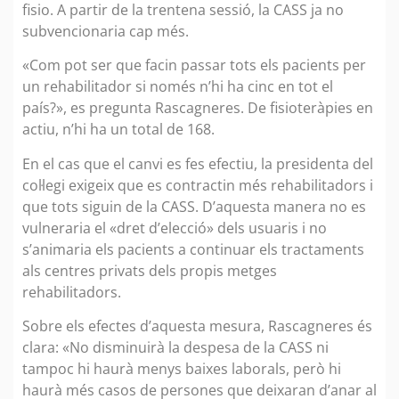
fisio. A partir de la trentena sessió, la CASS ja no
subvencionaria cap més.
«Com pot ser que facin passar tots els pacients per
un rehabilitador si només n’hi ha cinc en tot el
país?», es pregunta Rascagneres. De fisioteràpies en
actiu, n’hi ha un total de 168.
En el cas que el canvi es fes efectiu, la presidenta del
col·legi exigeix que es contractin més rehabilitadors i
que tots siguin de la CASS. D’aquesta manera no es
vulneraria el «dret d’elecció» dels usuaris i no
s’animaria els pacients a continuar els tractaments
als centres privats dels propis metges
rehabilitadors.
Sobre els efectes d’aquesta mesura, Rascagneres és
clara: «No disminuirà la despesa de la CASS ni
tampoc hi haurà menys baixes laborals, però hi
haurà més casos de persones que deixaran d’anar al