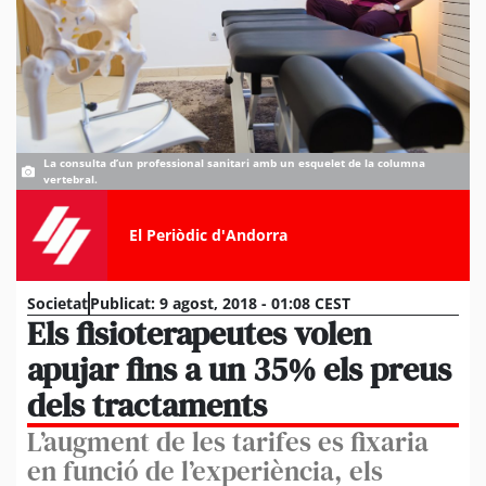
La consulta d’un professional sanitari amb un esquelet de la columna
vertebral.
El Periòdic d'Andorra
Societat
Publicat:
9 agost, 2018 - 01:08 CEST
Els fisioterapeutes volen
apujar fins a un 35% els preus
dels tractaments
L’augment de les tarifes es fixaria
en funció de l’experiència, els