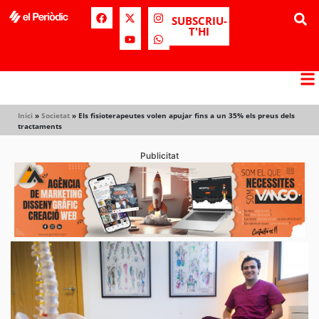
SUBSCRIU-
T'HI
Inici
»
Societat
»
Els fisioterapeutes volen apujar fins a un 35% els preus dels
tractaments
Publicitat