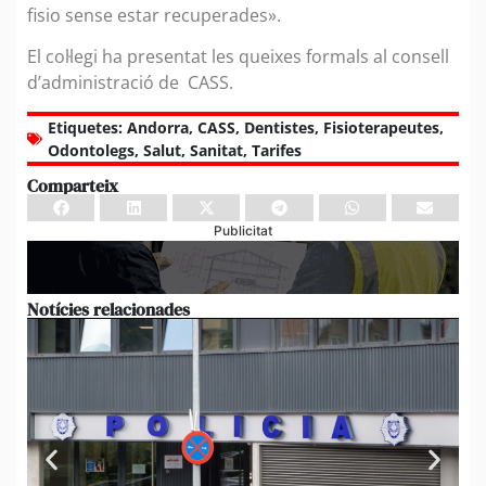
fisio sense estar recuperades».
El col·legi ha presentat les queixes formals al consell
d’administració de CASS.
Etiquetes:
Andorra
,
CASS
,
Dentistes
,
Fisioterapeutes
,
Odontolegs
,
Salut
,
Sanitat
,
Tarifes
Comparteix
Publicitat
Notícies relacionades