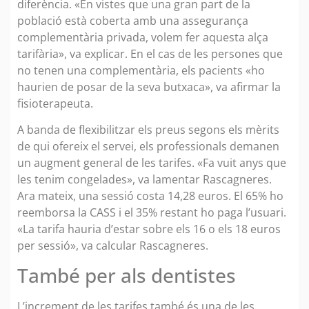
diferència. «En vistes que una gran part de la
població està coberta amb una assegurança
complementària privada, volem fer aquesta alça
tarifària», va explicar. En el cas de les persones que
no tenen una complementària, els pacients «ho
haurien de posar de la seva butxaca», va afirmar la
fisioterapeuta.
A banda de flexibilitzar els preus segons els mèrits
de qui ofereix el servei, els professionals demanen
un augment general de les tarifes. «Fa vuit anys que
les tenim congelades», va lamentar Rascagneres.
Ara mateix, una sessió costa 14,28 euros. El 65% ho
reemborsa la CASS i el 35% restant ho paga l’usuari.
«La tarifa hauria d’estar sobre els 16 o els 18 euros
per sessió», va calcular Rascagneres.
També per als dentistes
L’increment de les tarifes també és una de les