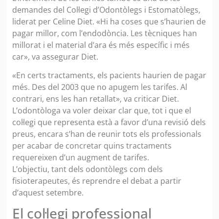
demandes del Col·legi d’Odontòlegs i Estomatòlegs,
liderat per Celine Diet. «Hi ha coses que s’haurien de
pagar millor, com l’endodòncia. Les tècniques han
millorat i el material d’ara és més específic i més
car», va assegurar Diet.
«En certs tractaments, els pacients haurien de pagar
més. Des del 2003 que no apugem les tarifes. Al
contrari, ens les han retallat», va criticar Diet.
L’odontòloga va voler deixar clar que, tot i que el
col·legi que representa està a favor d’una revisió dels
preus, encara s’han de reunir tots els professionals
per acabar de concretar quins tractaments
requereixen d’un augment de tarifes.
L’objectiu, tant dels odontòlegs com dels
fisioterapeutes, és reprendre el debat a partir
d’aquest setembre.
El col·legi professional