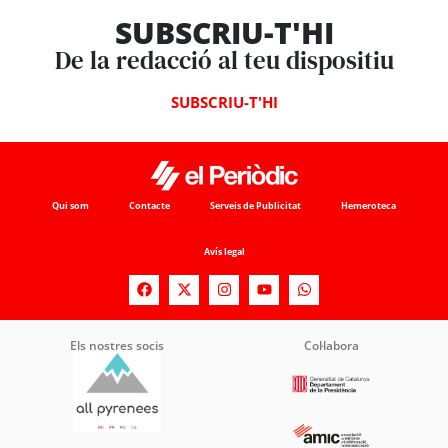
SUBSCRIU-T'HI
De la redacció al teu dispositiu
SUBSCRIU-T'HI
Qui som
Contacte
Serveis de Publicitat
Hemeroteca
Avís legal
Els nostres socis
Col·labora