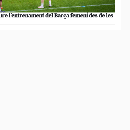
ure l’entrenament del Barça femení des de les
La pèr
més le