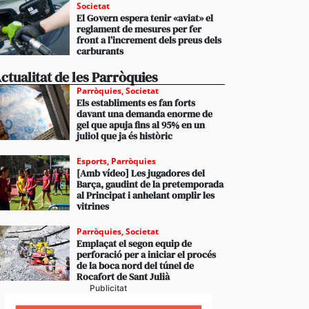
Societat
El Govern espera tenir «aviat» el
reglament de mesures per fer
front a l’increment dels preus dels
carburants
ctualitat de les Parròquies
Parròquies
,
Societat
Els establiments es fan forts
davant una demanda enorme de
gel que apuja fins al 95% en un
juliol que ja és històric
Esports
,
Parròquies
[Amb vídeo] Les jugadores del
Barça, gaudint de la pretemporada
al Principat i anhelant omplir les
vitrines
Parròquies
,
Societat
Emplaçat el segon equip de
perforació per a iniciar el procés
de la boca nord del túnel de
Rocafort de Sant Julià
Publicitat