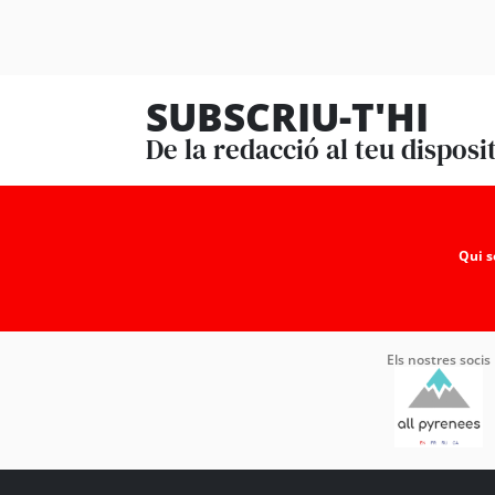
SUBSCRIU-T'HI
De la redacció al teu disposi
Qui 
Els nostres socis