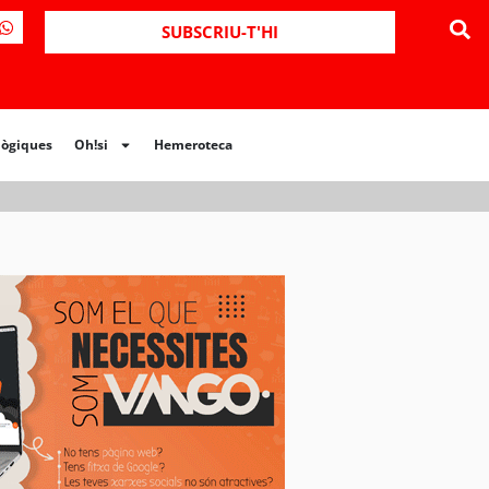
ues
Oh!si
Hemeroteca
SUBSCRIU-T'HI
lògiques
Oh!si
Hemeroteca