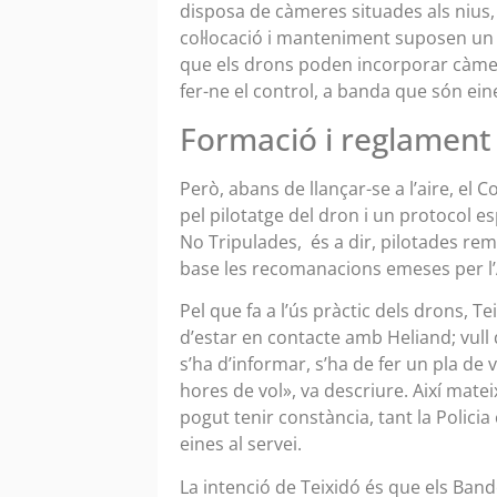
disposa de càmeres situades als nius, 
col·locació i manteniment suposen un 
que els drons poden incorporar càme
fer-ne el control, a banda que són ei
Formació i reglamen
Però, abans de llançar-se a l’aire, e
pel pilotatge del dron i un protocol 
No Tripulades, és a dir, pilotades re
base les recomanacions emeses per l’
Pel que fa a l’ús pràctic dels drons, T
d’estar en contacte amb Heliand; vull d
s’ha d’informar, s’ha de fer un pla de v
hores de vol», va descriure. Així matei
pogut tenir constància, tant la Polic
eines al servei.
La intenció de Teixidó és que els Bande