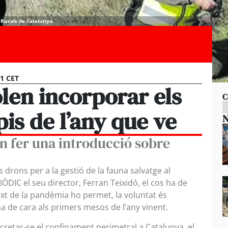
 Rurals de Catalunya.
11 CET
len incorporar els
C
pis de l’any que ve
N
an fer una introducció sobre
s drons per a la gestió de la fauna salvatge al
IÒDIC el seu director, Ferran Teixidó, el cos ha de
ext de la pandèmia ho permet, la voluntat és
 de cara als primers mesos de l’any vinent.
retar-se el confinament perimetral a Catalunya, el