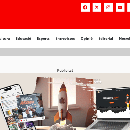
a
Educació
Esports
Entrevistes
Opinió
Editorial
Necrològiq
ultura
Educació
Esports
Entrevistes
Opinió
Editorial
Necro
Publicitat