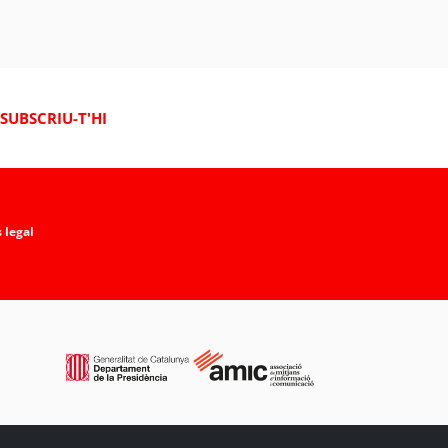
SUBSCRIU-T'HI
 legal