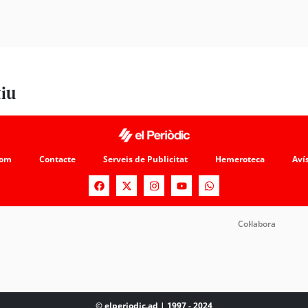
tiu
som
Contacte
Serveis de Publicitat
Hemeroteca
Avís
Col·labora
© elperiodic.ad | 1997 - 2024