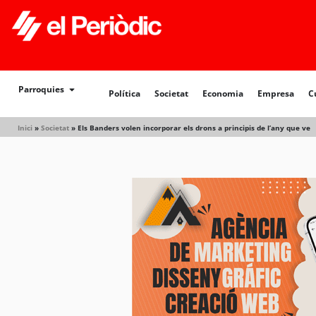
Política
Societat
Economia
Empresa
Cultur
Parroquies
Política
Societat
Economia
Empresa
C
Inici
»
Societat
»
Els Banders volen incorporar els drons a principis de l’any que ve