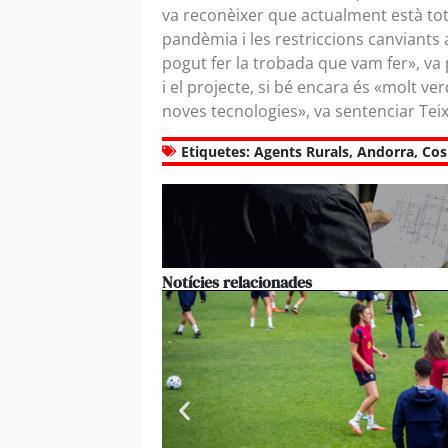
va reconèixer que actualment està tot 
pandèmia i les restriccions canviants
pogut fer la trobada que vam fer», va 
i el projecte, si bé encara és «molt v
noves tecnologies», va sentenciar Tei
Etiquetes:
Agents Rurals
,
Andorra
,
Cos
Notícies relacionades