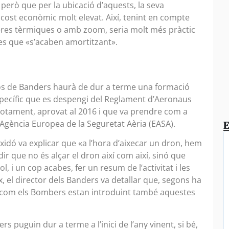
però que per la ubicació d’aquests, la seva
cost econòmic molt elevat. Així, tenint en compte
res tèrmiques o amb zoom, seria molt més pràctic
nes que «s’acaben amortitzant».
t
l Cos de Banders haurà de dur a terme una formació
específic que es despengi del Reglament d’Aeronaus
motament, aprovat al 2016 i que va prendre com a
Agència Europea de la Seguretat Aèria (EASA).
E
eixidó va explicar que «a l’hora d’aixecar un dron, hem
ir que no és alçar el dron així com així, sinó que
ol, i un cop acabes, fer un resum de l’activitat i les
x, el director dels Banders va detallar que, segons ha
ia com els Bombers estan introduint també aquestes
rs puguin dur a terme a l’inici de l’any vinent, si bé,