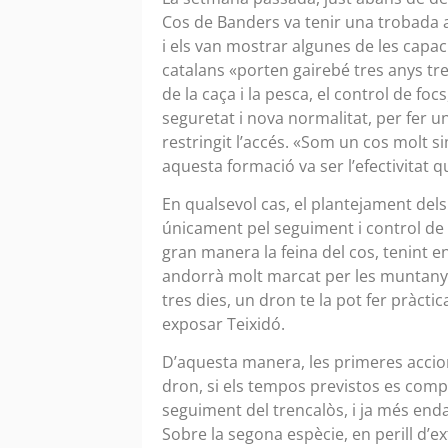
Cos de Banders va tenir una trobada a
i els van mostrar algunes de les capac
catalans «porten gairebé tres anys tre
de la caça i la pesca, el control de foc
seguretat i nova normalitat, per fer u
restringit l’accés. «Som un cos molt s
aquesta formació va ser l’efectivitat 
En qualsevol cas, el plantejament dels 
únicament pel seguiment i control de la
gran manera la feina del cos, tenint e
andorrà molt marcat per les muntanye
tres dies, un dron te la pot fer pràct
exposar Teixidó.
D’aquesta manera, les primeres accio
dron, si els tempos previstos es compl
seguiment del trencalòs, i ja més enda
Sobre la segona espècie, en perill d’ex