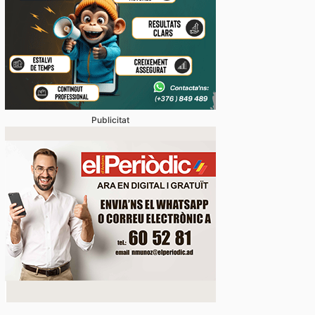
dua de presència del català en el sector turístic ev
s queixes de residents i visitants
Publicitat