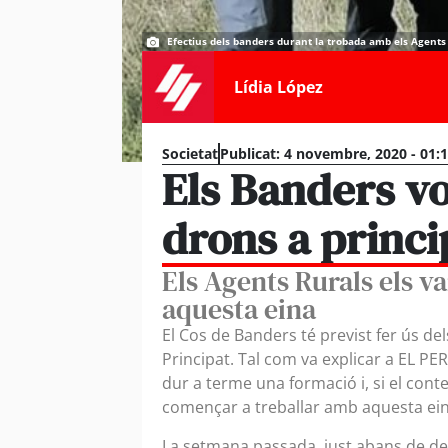
Efectius dels banders durant la trobada amb els Agents
Lídia López
Societat
Publicat:
4 novembre, 2020 - 01:
Els Banders vo
drons a princi
Els Agents Rurals els v
aquesta eina
El Cos de Banders té previst fer ús del
Principat. Tal com va explicar a EL PER
dur a terme una formació i, si el cont
començar a treballar amb aquesta eina
La setmana passada, just abans de dec