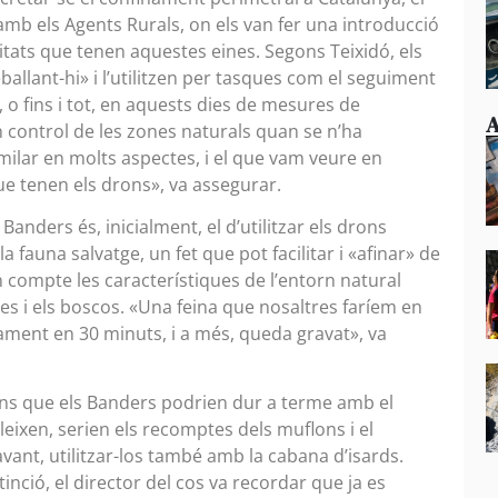
mb els Agents Rurals, on els van fer una introducció
itats que tenen aquestes eines. Segons Teixidó, els
ballant-hi» i l’utilitzen per tasques com el seguiment
s, o fins i tot, en aquests dies de mesures de
A
n control de les zones naturals quan se n’ha
imilar en molts aspectes, i el que vam veure en
que tenen els drons», va assegurar.
Banders és, inicialment, el d’utilitzar els drons
 fauna salvatge, un fet que pot facilitar i «afinar» de
n compte les característiques de l’entorn natural
s i els boscos. «Una feina que nosaltres faríem en
icament en 30 minuts, i a més, queda gravat», va
ns que els Banders podrien dur a terme amb el
eixen, serien els recomptes dels muflons i el
vant, utilitzar-los també amb la cabana d’isards.
tinció, el director del cos va recordar que ja es