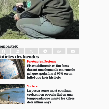
omparteix
otícies destacades
Parròquies
,
Societat
Els establiments es fan forts
davant una demanda enorme de
gel que apuja fins al 95% en un
juliol que ja és històric
Societat
La pesca sense mort continua
creixent en popularitat en una
temporada que manté les xifres
dels últims anys