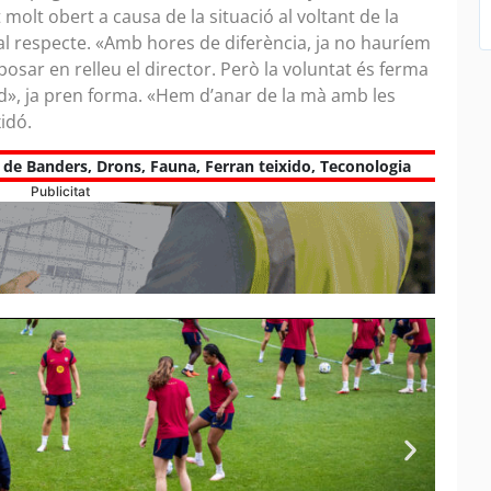
molt obert a causa de la situació al voltant de la
 al respecte. «Amb hores de diferència, ja no hauríem
posar en relleu el director. Però la voluntat és ferma
erd», ja pren forma. «Hem d’anar de la mà amb les
xidó.
 de Banders
,
Drons
,
Fauna
,
Ferran teixido
,
Teconologia
Publicitat