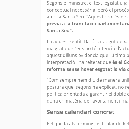
Segons el ministre, el text legislatiu ja
conceptual necessària, però el procés
amb la Santa Seu. “Aquest procés de di
prèvia a la tramitació parlamentàr
Santa Seu”.
En aquest sentit, Baró ha volgut deixar
malgrat que l’ens no té intenció d’act
aquest dilluns evidencia que l’última 
interpretació i ha reiterat que
és el G
reforma sense haver esgotat la via d
“Com sempre hem dit, de manera unil
postura que, segons ha explicat, no re
política orientada a garantir el doble o
dona en matèria de l’avortament i mant
Sense calendari concret
Pel que fa als terminis, el titular de R