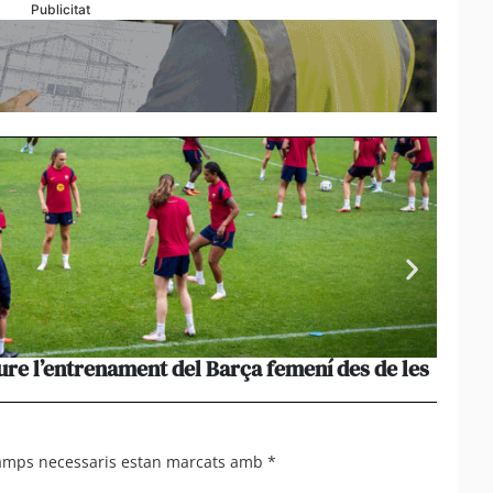
Publicitat
ure l’entrenament del Barça femení des de les
La pèr
més le
camps necessaris estan marcats amb
*