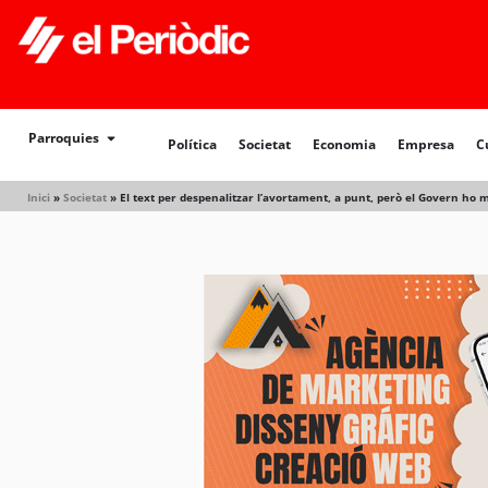
Parroquies
Política
Societat
Economia
Empresa
C
Inici
»
Societat
»
El text per despenalitzar l’avortament, a punt, però el Govern ho m