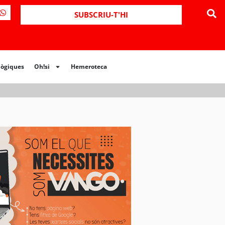
SUBSCRIU-T'HI
lògiques
Oh!si
Hemeroteca