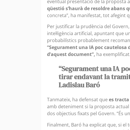
eventual presentació de la proposta al
qüestió s’haurà de resoldre abans q
concreta”, ha manifestat, tot afegint 
Per justificar la prudència del Gover
intel·ligència artificial, apuntant que 
probabilístics probablement recomanari
“Segurament una IA poc cautelosa d
d’aquest document”,
ha exemplificat
“Segurament una IA poc
tirar endavant la tram
Ladislau Baró
Tanmateix, ha defensat que
es tracta
amb deteniment si la proposta actual 
dos objectius fixats pel Govern. “És u
Finalment, Baró ha explicat que, si el