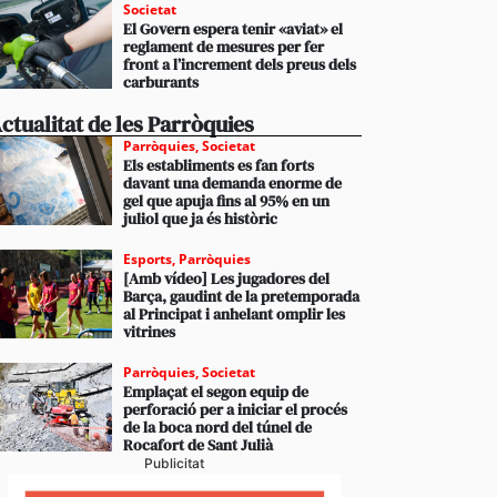
Societat
El Govern espera tenir «aviat» el
reglament de mesures per fer
front a l’increment dels preus dels
carburants
ctualitat de les Parròquies
Parròquies
,
Societat
Els establiments es fan forts
davant una demanda enorme de
gel que apuja fins al 95% en un
juliol que ja és històric
Esports
,
Parròquies
[Amb vídeo] Les jugadores del
Barça, gaudint de la pretemporada
al Principat i anhelant omplir les
vitrines
Parròquies
,
Societat
Emplaçat el segon equip de
perforació per a iniciar el procés
de la boca nord del túnel de
Rocafort de Sant Julià
Publicitat