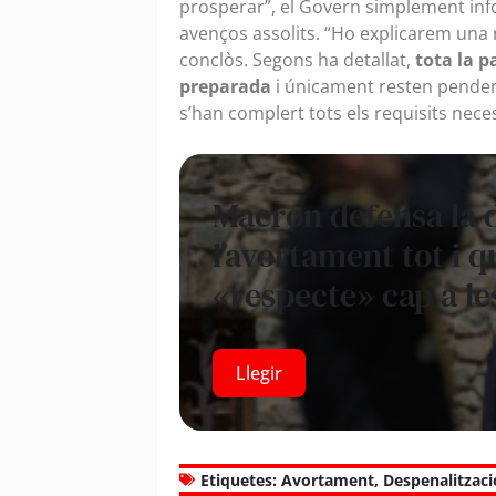
prosperar”, el Govern simplement info
avenços assolits. “Ho explicarem una 
conclòs. Segons ha detallat,
tota la p
preparada
i únicament resten pendent
s’han complert tots els requisits nece
Macron defensa la 
l’avortament tot i q
«respecte» cap a le
Llegir
Etiquetes:
Avortament
,
Despenalitzaci