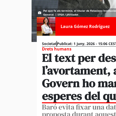
Pel que fa als terminis, el titular de Relacions Instituc
General. | SFGA / JAViladot
Laura Gómez Rodríguez
Societat
Publicat:
1 juny, 2026 - 15:06 CES
Drets humans
El text per de
l’avortament, 
Govern ho man
esperes del qu
Baró evita fixar una dat
proposta durant aquest