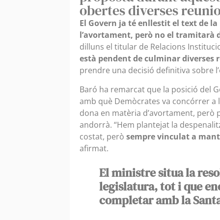
obertes diverses reunio
El Govern ja té enllestit el text de l
l’avortament, però no el tramitarà
dilluns el titular de Relacions Instituc
està pendent de culminar diverses 
prendre una decisió definitiva sobre l
Baró ha remarcat que la posició del 
amb què Demòcrates va concórrer a les
dona en matèria d’avortament, però p
andorrà. “Hem plantejat la despenalit
costat, però
sempre vinculat a manten
afirmat.
El ministre situa la res
legislatura, tot i que e
completar amb la Sant