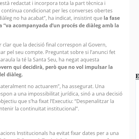
 està redactat i incorpora tota la part tècnica i
 continua condicionat per les converses obertes
àleg no ha acabat”, ha indicat, insistint que
la fase
ia “va acompanyada d’un procés de diàleg amb la
 clar que la decisió final correspon al Govern,
uar pel seu compte. Preguntat sobre si l’anunci fet
paraula la té la Santa Seu, ha negat aquesta
overn qui decidirà, però que no vol impulsar la
el diàleg.
E
ateralment no actuarem”, ha assegurat. Una
spon a una impossibilitat jurídica, sinó a una decisió
bjectiu que s’ha fixat l’Executiu: “Despenalitzar la
enir la continuïtat institucional”.
elacions Institucionals ha evitat fixar dates per a una