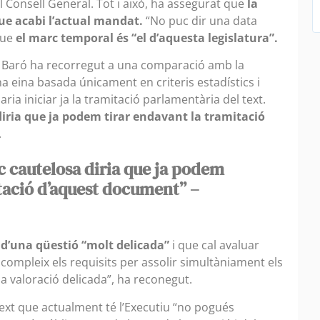
 Consell General. Tot i això, ha assegurat que
la
ue acabi l’actual mandat.
“No puc dir una data
que
el marc temporal és “el d’aquesta legislatura”.
n, Baró ha recorregut a una comparació amb la
una eina basada únicament en criteris estadístics i
a iniciar ja la tramitació parlamentària del text.
iria que ja podem tirar endavant la tramitació
.
 cautelosa diria que ja podem
itació d’aquest document” –
 d’una qüestió “molt delicada”
i que cal avaluar
compleix els requisits per assolir simultàniament els
na valoració delicada”, ha reconegut.
 text que actualment té l’Executiu “no pogués