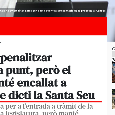
ionals ha evitat fixar dates per a una eventual presentació de la proposta al Consell
T
C
spenalitzar
N
a punt, però el
té encallat a
e dicti la Santa Seu
a per a l’entrada a tràmit de la
a legislatura, però manté