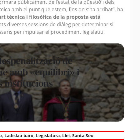
rmarà públicament de l’estat de la qüestió i dels
mica amb el punt que estem, fins on s’ha arribat”, ha
art tècnica i filosòfica de la proposta està
s diverses sessions de diàleg per determinar si
ssaris per impulsar el procediment legislatiu.
despenalització de
ue amb «equilibri» i
s institucions
o
,
Ladislau baró
,
Legislatura
,
Llei
,
Santa Seu