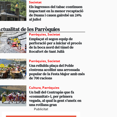
Societat
Els ingressos del tabac continuen
impactant en la menor recaptació
de Duana i cauen gairebé un 24%
al juliol
ctualitat de les Parròquies
Parròquies
,
Societat
Emplaçat el segon equip de
perforació per a iniciar el procés
de la boca nord del túnel de
Rocafort de Sant Julià
Parròquies
,
Societat
Una relluïda plaça del Poble
s’estrena acollint una arrossada
popular de la Festa Major amb més
de 700 racions
Cultura
,
Parròquies
Un ball del Contrapàs que fa
«comunitat» i, per primera
vegada, al qual la gent s’uneix en
una rotllana gran
Publicitat