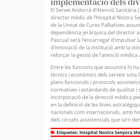
implementació dels div
El Servei Andorrà d’Atenció Sanitària
director mèdic de l’Hospital Nostra Sen
de la Unitat de Cures Pal·liatives assu
dependència jeràrquica del director as
Pascual serà l’encarregat d’impulsar la
d’innovació de la institució amb la vol
reforçar la gestió de l’atenció mèdica 
Entre les funcions que assumirà hi ha 
tècnics i econòmics dels serveis sota l
plans funcionals i protocols assistenci
normatives i estàndards de qualitat i
incorporació de la direcció mèdica per
en la definició de les línies estratègiq
nacionals com internacionals, amb hospi
dels circuits assistencials que se’n der
Etiquetes:
Hospital Nostra Senyora Mer