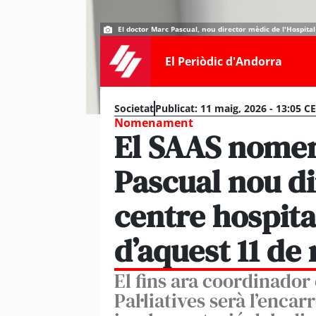
El doctor Marc Pascual, nou director mèdic de l'Hospita
El Periòdic d'Andorra
Societat
Publicat:
11 maig, 2026 - 13:05 C
Nomenament
El SAAS nomen
Pascual nou di
centre hospital
d’aquest 11 de
El fins ara coordinador 
Pal·liatives serà l’encar