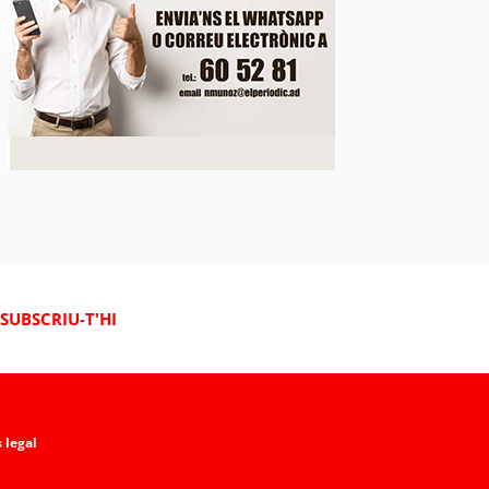
SUBSCRIU-T'HI
 legal