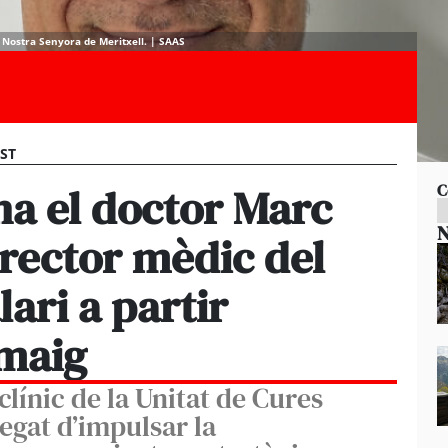
l Nostra Senyora de Meritxell. | SAAS
EST
a el doctor Marc
C
N
rector mèdic del
ari a partir
 maig
clínic de la Unitat de Cures
regat d’impulsar la