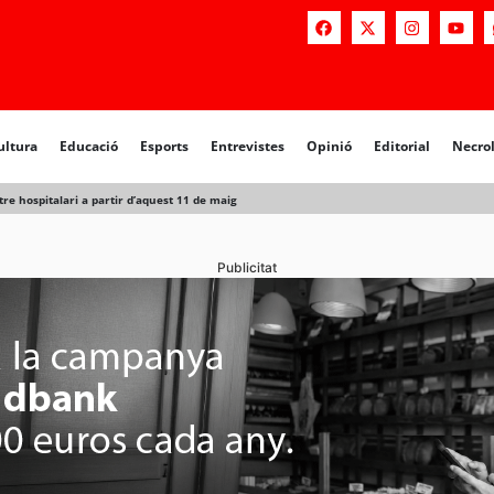
a
Educació
Esports
Entrevistes
Opinió
Editorial
Necrològiq
ultura
Educació
Esports
Entrevistes
Opinió
Editorial
Necro
e hospitalari a partir d’aquest 11 de maig
Publicitat