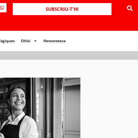
ues
Oh!si
Hemeroteca
SUBSCRIU-T'HI
lògiques
Oh!si
Hemeroteca