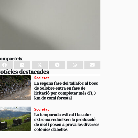
omparteix
otícies destacades
Societat
La segona fase del tallafoc al bosc
de Solobre entra en fase de
licitació per completar més d’1,3
km de camí forestal
Societat
La temporada estival i la calor
extrema redueixen la producció
de mel i posen a prova les diverses
colònies d’abelles