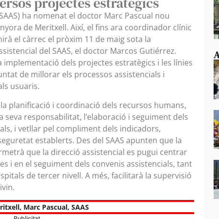
ersos projectes estratègics
 (SAAS) ha nomenat el doctor Marc Pascual nou
yora de Meritxell. Així, el fins ara coordinador clínic
mirà el càrrec el pròxim 11 de maig sota la
sistencial del SAAS, el doctor Marcos Gutiérrez.
A
 implementació dels projectes estratègics i les línies
untat de millorar els processos assistencials i
als usuaris.
la planificació i coordinació dels recursos humans,
a seva responsabilitat, l’elaboració i seguiment dels
als, i vetllar pel compliment dels indicadors,
 seguretat establerts. Des del SAAS apunten que la
metrà que la direcció assistencial es pugui centrar
ues i en el seguiment dels convenis assistencials, tant
tals de tercer nivell. A més, facilitarà la supervisió
ivin.
itxell
,
Marc Pascual
,
SAAS
Publicitat