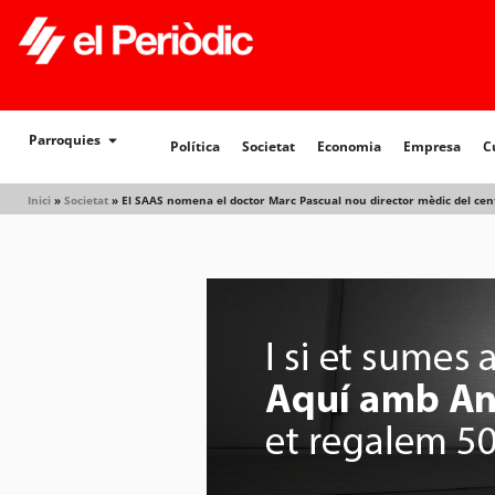
Política
Societat
Economia
Empresa
Cultur
Parroquies
Política
Societat
Economia
Empresa
C
Inici
»
Societat
»
El SAAS nomena el doctor Marc Pascual nou director mèdic del centr