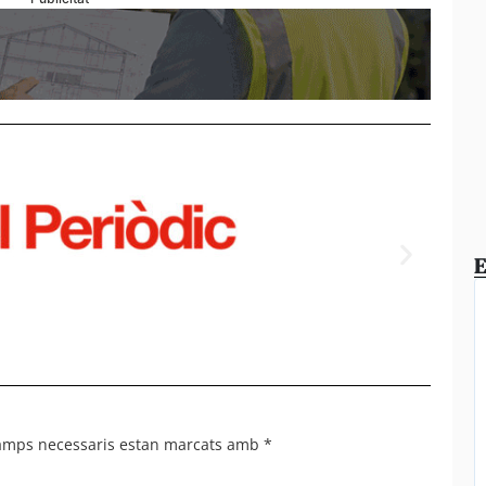
E
Empla
del tú
camps necessaris estan marcats amb
*