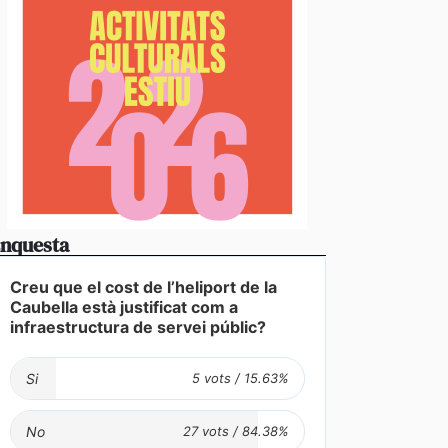
nquesta
Creu que el cost de l’heliport de la
Caubella està justificat com a
çat el segon equip de perforació per a iniciar el pro
infraestructura de servei públic?
nel de Rocafort de Sant Julià
Si
No