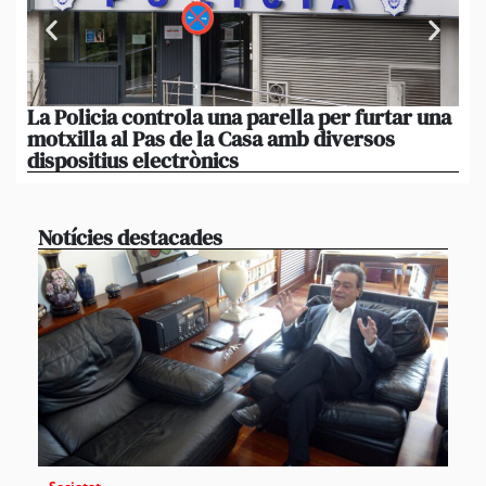
La Policia controla una parella per furtar una
Qu
motxilla al Pas de la Casa amb diversos
l’
dispositius electrònics
a 
Notícies destacades