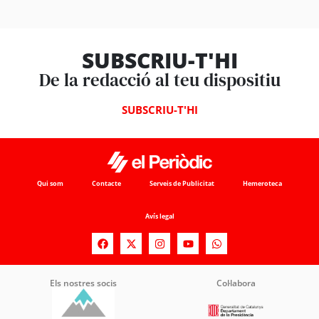
SUBSCRIU-T'HI
De la redacció al teu dispositiu
SUBSCRIU-T'HI
Qui som
Contacte
Serveis de Publicitat
Hemeroteca
Avís legal
Els nostres socis
Col·labora