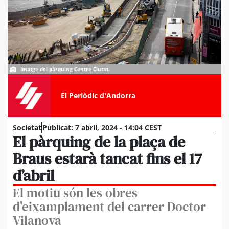
Imatge del pàrquing Centre Ciutat.
El Periòdic d'Andorra
Societat
Publicat:
7 abril, 2024 - 14:04 CEST
El pàrquing de la plaça de
Braus estarà tancat fins el 17
d’abril
El motiu són les obres
d'eixamplament del carrer Doctor
Vilanova