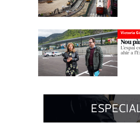
Victoria 
Nou pàr
L’espai 
ahir a l'