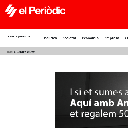
Política
Societat
Economia
Empresa
Cultur
Parroquies
Política
Societat
Economia
Empresa
C
Inici
»
Centre ciutat