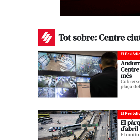
Tot sobre: Centre ciu
El Periòdi
Andorra
Centre 
més
Cobreixen
plaça de
El Periòdi
El pàrq
d’abril
El motiu