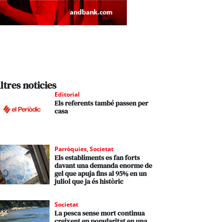
ltres noticies
Editorial
Els referents també passen per
casa
Parròquies
,
Societat
Els establiments es fan forts
davant una demanda enorme de
gel que apuja fins al 95% en un
juliol que ja és històric
Societat
La pesca sense mort continua
creixent en popularitat en una