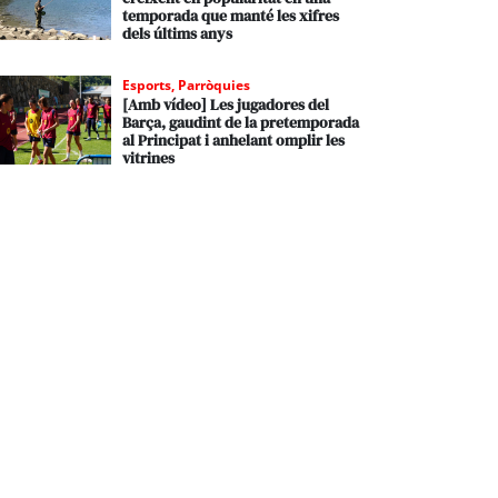
temporada que manté les xifres
dels últims anys
Esports
,
Parròquies
[Amb vídeo] Les jugadores del
Barça, gaudint de la pretemporada
al Principat i anhelant omplir les
vitrines