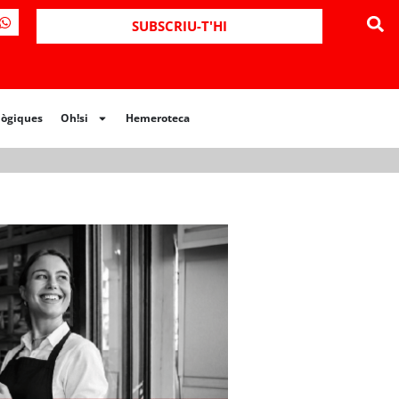
ues
Oh!si
Hemeroteca
SUBSCRIU-T'HI
lògiques
Oh!si
Hemeroteca