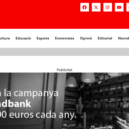
a
Educació
Esports
Entrevistes
Opinió
Editorial
Necrològiq
ultura
Educació
Esports
Entrevistes
Opinió
Editorial
Necro
Publicitat