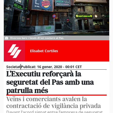
Diversos bars i locals d\'oci nocturn al Pas.
Elisabet Cortiles
Societat
Publicat:
16 gener, 2020 - 00:01 CET
L’Executiu reforçarà la
seguretat del Pas amb una
patrulla més
Veïns i comerciants avalen la
contractació de vigilància privada
Davant l’acord signat entre l’empresa de seguretat