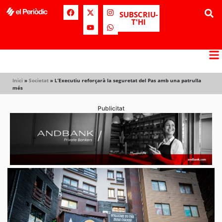
SUBSCRIU-
T'HI
Inici
»
Societat
»
L’Executiu reforçarà la seguretat del Pas amb una patrulla
més
Publicitat