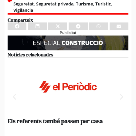
Seguretat
,
Seguretat privada
,
Turisme
,
Turistic
,
Vigilancia
Comparteix
Publicitat
Notícies relacionades
Els referents també passen per casa
El
de
en 