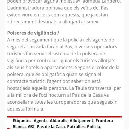
poden provocar alguna molèstia», admetia Landero.
L’administradora opinava que els veïns del Pas
eviten viure en llocs com aquests, que ja estan
«directament destinats a allotjar turisme».
Polseres de vigilància /
A més del seguiment que la policia i els agents de
seguretat privada faran al Pas, diversos operadors
turístics fan servir el sistema de la polsera de
vigilància per controlar i guiar els turistes allotjats
als seus hotels o apartaments. Segons el color de la
polsera, que és obligatòria quan se signa el
contracte turístic, l’agent pot saber on està
hostatjada aquella persona. La Taula transversal per
a la millora de l’oci nocturn al Pas de la Casa va
aconsellar a totes les turoperadores que segueixin
aquesta fórmula.
Etiquetes:
Agents
,
Aldarulls
,
Allotjament
,
Frontera
Blanca
,
GSI
,
Pas de la Casa
,
Patrulles
,
Policia
,