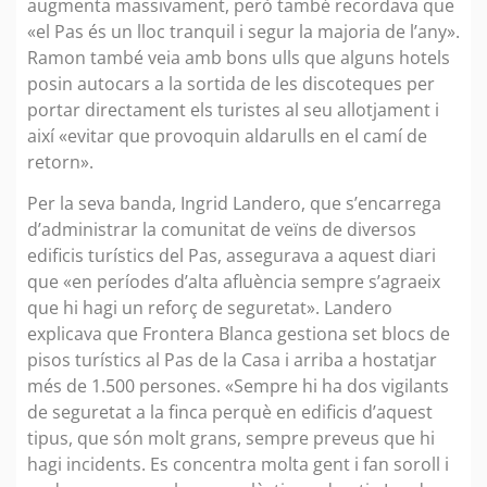
augmenta massivament, però també recordava que
«el Pas és un lloc tranquil i segur la majoria de l’any».
Ramon també veia amb bons ulls que alguns hotels
posin autocars a la sortida de les discoteques per
portar directament els turistes al seu allotjament i
així «evitar que provoquin aldarulls en el camí de
retorn».
Per la seva banda, Ingrid Landero, que s’encarrega
d’administrar la comunitat de veïns de diversos
edificis turístics del Pas, assegurava a aquest diari
que «en períodes d’alta afluència sempre s’agraeix
que hi hagi un reforç de seguretat». Landero
explicava que Frontera Blanca gestiona set blocs de
pisos turístics al Pas de la Casa i arriba a hostatjar
més de 1.500 persones. «Sempre hi ha dos vigilants
de seguretat a la finca perquè en edificis d’aquest
tipus, que són molt grans, sempre preveus que hi
hagi incidents. Es concentra molta gent i fan soroll i