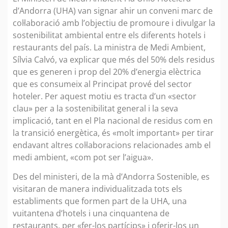
d’Andorra (UHA) van signar ahir un conveni marc de
col·laboració amb l’objectiu de promoure i divulgar la
sostenibilitat ambiental entre els diferents hotels i
restaurants del país. La ministra de Medi Ambient,
Sílvia Calvó, va explicar que més del 50% dels residus
que es generen i prop del 20% d’energia elèctrica
que es consumeix al Principat prové del sector
hoteler. Per aquest motiu es tracta d’un «sector
clau» per a la sostenibilitat general i la seva
implicació, tant en el Pla nacional de residus com en
la transició energètica, és «molt important» per tirar
endavant altres col·laboracions relacionades amb el
medi ambient, «com pot ser l’aigua».
Des del ministeri, de la mà d’Andorra Sostenible, es
visitaran de manera individualitzada tots els
establiments que formen part de la UHA, una
vuitantena d’hotels i una cinquantena de
restaurants, per «fer-los partícips» i oferir-los un