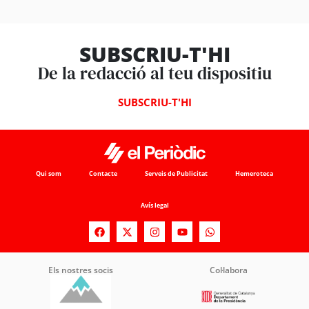
SUBSCRIU-T'HI
De la redacció al teu dispositiu
SUBSCRIU-T'HI
Qui som
Contacte
Serveis de Publicitat
Hemeroteca
Avís legal
Els nostres socis
Col·labora