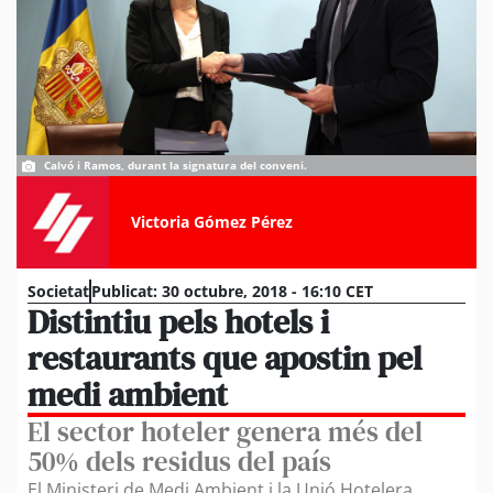
Calvó i Ramos, durant la signatura del conveni.
Victoria Gómez Pérez
Societat
Publicat:
30 octubre, 2018 - 16:10 CET
Distintiu pels hotels i
restaurants que apostin pel
medi ambient
El sector hoteler genera més del
50% dels residus del país
El Ministeri de Medi Ambient i la Unió Hotelera