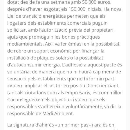
dotat des de fa una setmana amb 50.000 euros,
després d’haver esgotat els 150.000 inicials, i la nova
Llei de transició energètica permeten que els
llogaters dels establiments comercials puguin
sol·licitar, amb l’autorització prèvia del propietari,
ajuts que promoguin les bones pràctiques
mediambientals. Així, va fer èmfasi en la possibilitat
de rebre un suport econòmic per finançar la
instal·lació de plaques solars o la possibilitat
d’autoconsumir energia. L’adhesió a aquest pacte és
voluntària, de manera que no hi haurà cap mena de
sensació pels establiments que no hi formin part.
«Volem implicar el sector en positiu. Conscienciant,
tant als ciutadans com als empresaris, és com millor
s’aconsegueixen els objectius i volem que els
responsables s’adhereixin voluntàriament», va dir la
responsable de Medi Ambient.
La signatura d’ahir és «un primer pas» i ara és en