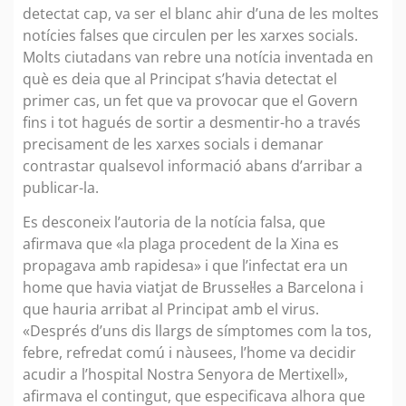
detectat cap, va ser el blanc ahir d’una de les moltes
notícies falses que circulen per les xarxes socials.
Molts ciutadans van rebre una notícia inventada en
què es deia que al Principat s’havia detectat el
primer cas, un fet que va provocar que el Govern
fins i tot hagués de sortir a desmentir-ho a través
precisament de les xarxes socials i demanar
contrastar qualsevol informació abans d’arribar a
publicar-la.
Es desconeix l’autoria de la notícia falsa, que
afirmava que «la plaga procedent de la Xina es
propagava amb rapidesa» i que l’infectat era un
home que havia viatjat de Brussel·les a Barcelona i
que hauria arribat al Principat amb el virus.
«Després d’uns dis llargs de símptomes com la tos,
febre, refredat comú i nàusees, l’home va decidir
acudir a l’hospital Nostra Senyora de Mertixell»,
afirmava el contingut, que especificava alhora que