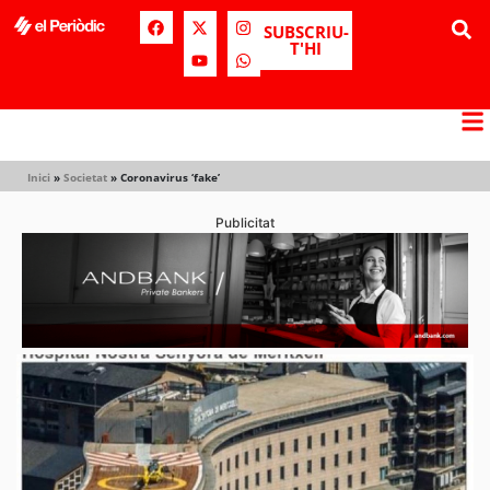
SUBSCRIU-
T'HI
Inici
»
Societat
»
Coronavirus ‘fake’
Publicitat