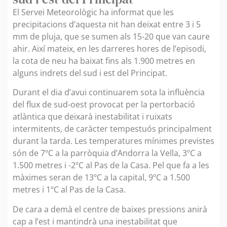
El Servei Meteorològic ha informat que les
precipitacions d’aquesta nit han deixat entre 3 i 5
mm de pluja, que se sumen als 15-20 que van caure
ahir. Així mateix, en les darreres hores de l’episodi,
la cota de neu ha baixat fins als 1.900 metres en
alguns indrets del sud i est del Principat.
Durant el dia d’avui continuarem sota la influència
del flux de sud-oest provocat per la pertorbació
atlàntica que deixarà inestabilitat i ruixats
intermitents, de caràcter tempestuós principalment
durant la tarda. Les temperatures mínimes previstes
són de 7ºC a la parròquia d’Andorra la Vella, 3ºC a
1.500 metres i -2ºC al Pas de la Casa. Pel que fa a les
màximes seran de 13ºC a la capital, 9ºC a 1.500
metres i 1ºC al Pas de la Casa.
De cara a demà el centre de baixes pressions anirà
cap a l’est i mantindrà una inestabilitat que