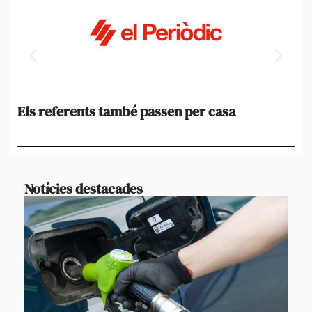
Els referents també passen per casa
El
de
en 
Notícies destacades