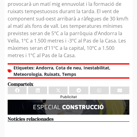
provocarà un matí mig ennuvolat i la formació de
ruixats tempestuosos durant la tarda. El vent de
component sud-oest arribarà a ràfegues de 30 km/h
al matí als fons de vall. Les temperatures mínimes
previstes seran de 5ºC a la parròquia d’Andorra la
Vella, 1ºC a 1.500 metres i -3ºC al Pas de la Casa. Les
màximes seran d’11ºC a la capital, 10ºC a 1.500
metres i 1ºC al Pas de la Casa.
Etiquetes:
Andorra
,
Cota de neu
,
Inestabilitat
,
Meteorologia
,
Ruixats
,
Temps
Comparteix
Publicitat
Notícies relacionades