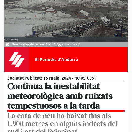
Una imatge del sector Grau Roig, aquest matí.
El Periòdic d'Andorra
Societat
Publicat:
15 maig, 2024 - 10:05 CEST
Continua la inestabilitat
meteorològica amb ruixats
tempestuosos a la tarda
La cota de neu ha baixat fins als
1.900 metres en alguns indrets del
sud i est del Principat