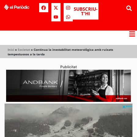
SUBSCRIU-
T'HI
Inici
»
Societat
»
Continua la inestabilitat meteorològica amb ruixats
tempestuosos a la tarda
Publicitat