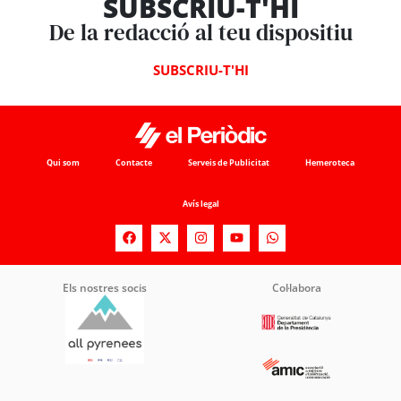
SUBSCRIU-T'HI
De la redacció al teu dispositiu
SUBSCRIU-T'HI
Qui som
Contacte
Serveis de Publicitat
Hemeroteca
Avís legal
Els nostres socis
Col·labora