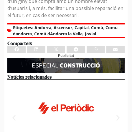
d’un giny que compta amb un nombre elevat
d’usuaris i, a més, facilitar una possible reparació en
el futur, en cas de ser necessari.
Etiquetes:
Andorra
,
Ascensor
,
Capital
,
Comú
,
Comu
dandorra
,
Comú dAndorra la Vella
,
Jovial
Comparteix
Publicitat
Notícies relacionades