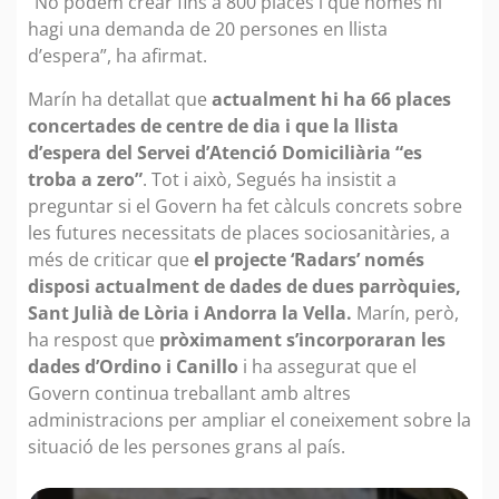
“No podem crear fins a 800 places i que només hi
hagi una demanda de 20 persones en llista
d’espera”, ha afirmat.
Marín ha detallat que
actualment hi ha 66 places
concertades de centre de dia i que la llista
d’espera del Servei d’Atenció Domiciliària “es
troba a zero”
. Tot i això, Segués ha insistit a
preguntar si el Govern ha fet càlculs concrets sobre
les futures necessitats de places sociosanitàries, a
més de criticar que
el projecte ‘Radars’ només
disposi actualment de dades de dues parròquies,
Sant Julià de Lòria i Andorra la Vella.
Marín, però,
ha respost que
pròximament s’incorporaran les
dades d’Ordino i Canillo
i ha assegurat que el
Govern continua treballant amb altres
administracions per ampliar el coneixement sobre la
situació de les persones grans al país.