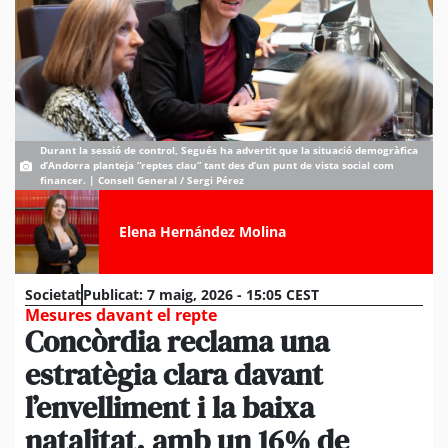
Durant la sessió de control, Segués ha advertit que la situació demogràfica
d’Andorra planteja “reptes clau” tant des d’un punt de vista social com
financer. | Consell General / Sergi Pérez
Elena Hernández Molina
Societat
Publicat:
7 maig, 2026 - 15:05 CEST
Mesures davant el repte
Concòrdia reclama una
estratègia clara davant
l’envelliment i la baixa
natalitat, amb un 16% de