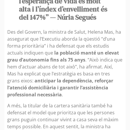
l’esperança de vida és molt
alta i l’índex d’envelliment és
del 147%” — Núria Segués
Des del Govern, la ministra de Salut, Helena Mas, ha
assegurat que l’Executiu aborda la qüestió “d’una
forma prioritària” i ha defensat que els estudis
actuals indiquen que
la població manté un elevat
grau d’autonomia fins als 75 anys
. “Això indica que
hem d’actuar abans de tot això”, ha afirmat. Així,
Mas ha explicat que l’estratègia es basa en tres
grans eixos:
anticipar la dependència, reforçar
l’atenció domiciliària i garantir l’assistència
professional necessària
.
A més, la titular de la cartera sanitària també ha
defensat el model que prioritza que les persones
grans puguin continuar vivint a casa seva el màxim
temps possible. En aquest sentit, la ministra ha