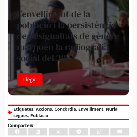
L’envelliment de la
població i la persistència
de desigualtats de gènere
marquen la radiografia
social del 2024
Llegir
Etiquetes:
Accions
,
Concòrdia
,
Envelliment
,
Nuria
segues
,
Població
Comparteix