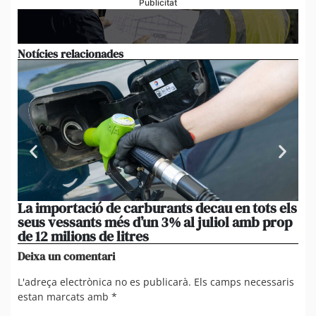
Publicitat
Notícies relacionades
La importació de carburants decau en tots els
Do
seus vessants més d’un 3% al juliol amb prop
i 
de 12 milions de litres
Zo
Deixa un comentari
L'adreça electrònica no es publicarà.
Els camps necessaris
estan marcats amb
*