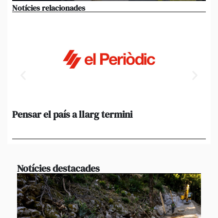
Notícies relacionades
Pensar el país a llarg termini
Em
ini
Ro
Notícies destacades