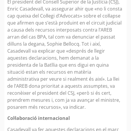
El president del Consell Superior de la Justícia (CSJ),
Enric Casadevall, va assegurar ahir que «no li consta
cap queixa del Col·legi d’Advocats» sobre el col·lapse
que afirmen que s’està produint en el circuit judicial
a causa dels recursos interposats contra l’AREB
arran del cas BPA, tal com va denunciar el passat
dilluns la degana, Sophie Bellocq. Tot i així,
Casadevall va explicar que «després de llegir
aquestes declaracions, hem demanat a la
presidenta de la Batllia que ens digui en quina
situació estan els recursos en matèria
administrativa per veure si realment és així». La llei
de l’AREB dona prioritat a aquests assumptes, va
reconèixer el president del CSJ, «però si és cert,
prendrem mesures i, com ja va avançar el ministre,
posarem més recursos», va indicar.
Col·laboració internacional
Casadevall va fer aquestes declaracions en el marc