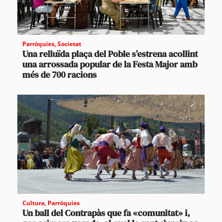
Parròquies
,
Societat
Una relluïda plaça del Poble s’estrena acollint
una arrossada popular de la Festa Major amb
més de 700 racions
Cultura
,
Parròquies
Un ball del Contrapàs que fa «comunitat» i,