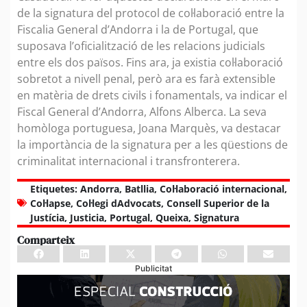
de la signatura del protocol de col·laboració entre la
Fiscalia General d’Andorra i la de Portugal, que
suposava l’oficialització de les relacions judicials
entre els dos països. Fins ara, ja existia col·laboració
sobretot a nivell penal, però ara es farà extensible
en matèria de drets civils i fonamentals, va indicar el
Fiscal General d’Andorra, Alfons Alberca. La seva
homòloga portuguesa, Joana Marquès, va destacar
la importància de la signatura per a les qüestions de
criminalitat internacional i transfronterera.
Etiquetes:
Andorra
,
Batllia
,
Col·laboració internacional
,
Col·lapse
,
Col·legi dAdvocats
,
Consell Superior de la
Justícia
,
Justicia
,
Portugal
,
Queixa
,
Signatura
Comparteix
Publicitat