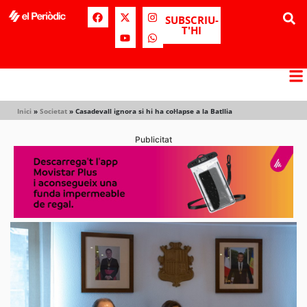
SUBSCRIU-
T'HI
Inici
»
Societat
»
Casadevall ignora si hi ha col·lapse a la Batllia
Publicitat