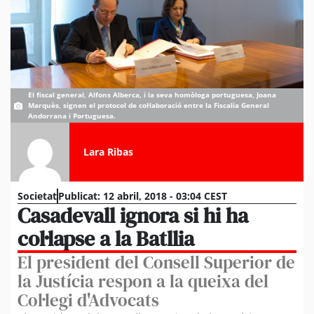
El fiscal general, Alfons Alberca, i la seva homòloga portuguesa, Joana
Marquès, signen el protocol de col·laboració entre la Fiscalia General
Andorrana i Portuguesa.
Lara Ribas
Societat
Publicat:
12 abril, 2018 - 03:04 CEST
Casadevall ignora si hi ha
col·lapse a la Batllia
El president del Consell Superior de
la Justícia respon a la queixa del
Col·legi d'Advocats