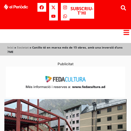
SUBSCRIU-
T'HI
Inici
»
Societat
»
Canillo té en marxa més de 15 obres, amb una inversió d’uns
7ME
Publicitat