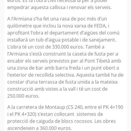
euros. Es fa l’obra civil necessària per a poder
empedrar aquesta callissa i renovar els serveis.
A l’Armiana s’ha fet una rasa de poc més d’un
quilòmetre que inclou la nova xarxa de FEDA, i
aprofitant l’obra el departament d’aigües del comú
instal·larà un tub d’aigua potable i de sanejament.
L’obra té un cost de 330.000 euros. També a
l’Armiana s’està construint la caseta de fusta per a
encabir els serveis previstos per al Pont Tibetà amb
una zona de bar amb barra freda i un punt obert a
l’exterior de recollida selectiva. Aquesta també ha de
constar d’una terrassa de fusta unida a la mateixa
construcció amb vistes a la vall i té un cost de
250.000 euros.
A la carretera de Montaup (CS 240, entre el PK 4+190
i el PK 4+320) s’estan col·locant sistemes de
protecció de caiguda de blocs rocosos. Les obres
ascendeixen a 360.000 euros.