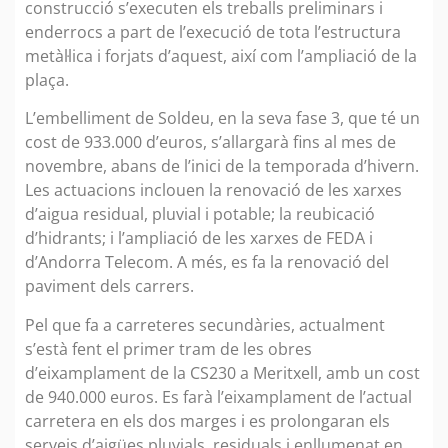
construcció s’executen els treballs preliminars i
enderrocs a part de l’execució de tota l’estructura
metàl·lica i forjats d’aquest, així com l’ampliació de la
plaça.
L’embelliment de Soldeu, en la seva fase 3, que té un
cost de 933.000 d’euros, s’allargarà fins al mes de
novembre, abans de l’inici de la temporada d’hivern.
Les actuacions inclouen la renovació de les xarxes
d’aigua residual, pluvial i potable; la reubicació
d’hidrants; i l’ampliació de les xarxes de FEDA i
d’Andorra Telecom. A més, es fa la renovació del
paviment dels carrers.
Pel que fa a carreteres secundàries, actualment
s’està fent el primer tram de les obres
d’eixamplament de la CS230 a Meritxell, amb un cost
de 940.000 euros. Es farà l’eixamplament de l’actual
carretera en els dos marges i es prolongaran els
serveis d’aigües pluvials, residuals i enllumenat en