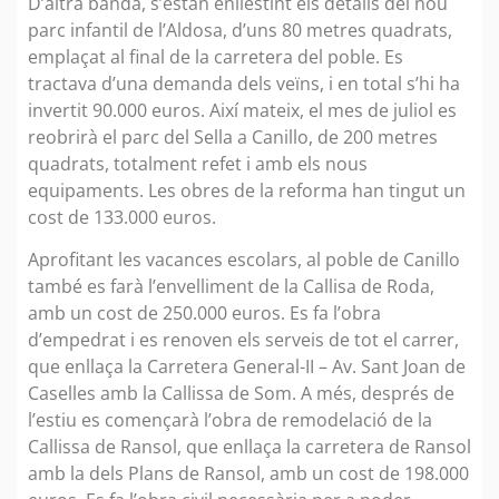
D’altra banda, s’estan enllestint els detalls del nou
parc infantil de l’Aldosa, d’uns 80 metres quadrats,
emplaçat al final de la carretera del poble. Es
tractava d’una demanda dels veïns, i en total s’hi ha
invertit 90.000 euros. Així mateix, el mes de juliol es
reobrirà el parc del Sella a Canillo, de 200 metres
quadrats, totalment refet i amb els nous
equipaments. Les obres de la reforma han tingut un
cost de 133.000 euros.
Aprofitant les vacances escolars, al poble de Canillo
també es farà l’envelliment de la Callisa de Roda,
amb un cost de 250.000 euros. Es fa l’obra
d’empedrat i es renoven els serveis de tot el carrer,
que enllaça la Carretera General-II – Av. Sant Joan de
Caselles amb la Callissa de Som. A més, després de
l’estiu es començarà l’obra de remodelació de la
Callissa de Ransol, que enllaça la carretera de Ransol
amb la dels Plans de Ransol, amb un cost de 198.000