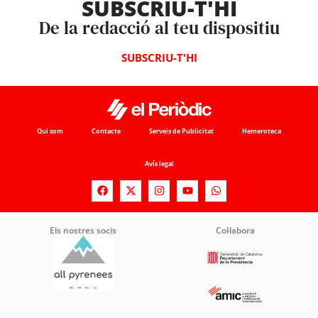
SUBSCRIU-T'HI
De la redacció al teu dispositiu
SUBSCRIU-T'HI
Qui som
Contacte
Serveis de Publicitat
Hemeroteca
Avís legal
Els nostres socis
Col·labora