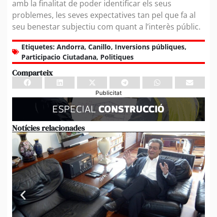
amb la finalitat de poder identificar els seus
problemes, les seves expectatives tan pel que fa al
seu benestar subjectiu com quant a l’interès públic.
Etiquetes:
Andorra
,
Canillo
,
Inversions públiques
,
Participacio Ciutadana
,
Politiques
Comparteix
Publicitat
Notícies relacionades