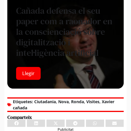
Cañada defensa el seu
paper com a raonador en
la conscienciació sobre
digitalització i
intel·ligència artificial
Llegir
Etiquetes:
Ciutadania
,
Nova
,
Ronda
,
Visites
,
Xavier
cañada
Comparteix
Publicitat