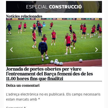
Notícies relacionades
Jornada de portes obertes per viure
La
l’entrenament del Barça femení des de les
tu
11.00 hores fins que finalitzi
que
Deixa un comentari
L'adreça electrònica no es publicarà.
Els camps necessaris
estan marcats amb
*