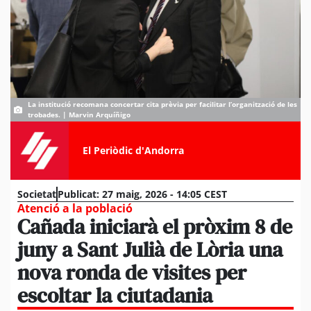
La institució recomana concertar cita prèvia per facilitar l’organització de les
trobades. | Marvin Arquíñigo
El Periòdic d'Andorra
Societat
Publicat:
27 maig, 2026 - 14:05 CEST
Atenció a la població
Cañada iniciarà el pròxim 8 de
juny a Sant Julià de Lòria una
nova ronda de visites per
escoltar la ciutadania