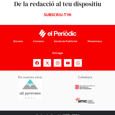
De la redacció al teu dispositiu
SUBSCRIU-T'HI
Qui som
Contacte
Serveis de Publicitat
Hemeroteca
Avís legal
Els nostres socis
Col·labora