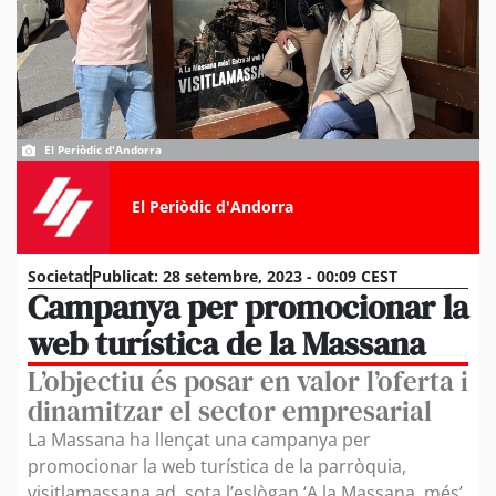
El Periòdic d'Andorra
El Periòdic d'Andorra
Societat
Publicat:
28 setembre, 2023 - 00:09 CEST
Campanya per promocionar la
web turística de la Massana
L’objectiu és posar en valor l’oferta i
dinamitzar el sector empresarial
La Massana ha llençat una campanya per
promocionar la web turística de la parròquia,
visitlamassana.ad, sota l’eslògan ‘A la Massana, més’,