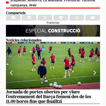
Etiquetes:
Andorra
,
La Massana
,
Promocio
,
Turisme.
campanya
,
Web
Comparteix
Publicitat
Notícies relacionades
Jornada de portes obertes per viure
La
l’entrenament del Barça femení des de les
tu
11.00 hores fins que finalitzi
que