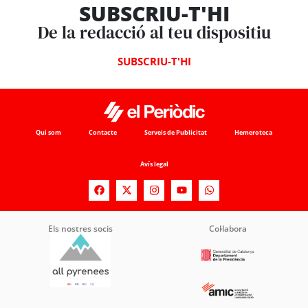
SUBSCRIU-T'HI
De la redacció al teu dispositiu
SUBSCRIU-T'HI
Qui som
Contacte
Serveis de Publicitat
Hemeroteca
Avís legal
Els nostres socis
Col·labora