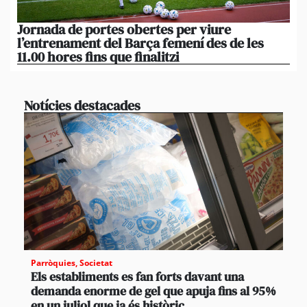
Jornada de portes obertes per viure
La
l’entrenament del Barça femení des de les
tu
11.00 hores fins que finalitzi
que
Notícies destacades
Parròquies
,
Societat
Els establiments es fan forts davant una
demanda enorme de gel que apuja fins al 95%
en un juliol que ja és històric