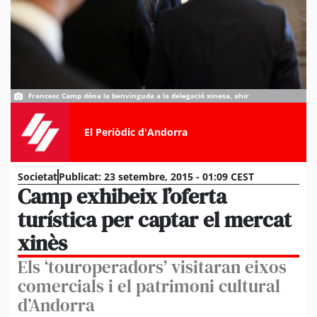
Francesc Camp dóna la benvinguda a la delegació xinesa, ahir
El Periòdic d'Andorra
Societat
Publicat:
23 setembre, 2015 - 01:09 CEST
Camp exhibeix l’oferta
turística per captar el mercat
xinès
Els ‘touroperadors’ visitaran eixos
comercials i el patrimoni cultural
d’Andorra