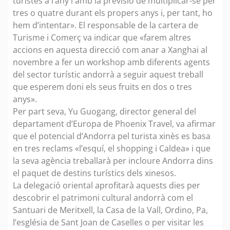
turistes a l’any i amb la previsió de multiplicar-se per
tres o quatre durant els propers anys i, per tant, ho
hem d’intentar». El responsable de la cartera de
Turisme i Comerç va indicar que «farem altres
accions en aquesta direcció com anar a Xanghai al
novembre a fer un workshop amb diferents agents
del sector turístic andorrà a seguir aquest treball
que esperem doni els seus fruits en dos o tres
anys».
Per part seva, Yu Guogang, director general del
departament d’Europa de Phoenix Travel, va afirmar
que el potencial d’Andorra pel turista xinès es basa
en tres reclams «l’esquí, el shopping i Caldea» i que
la seva agència treballarà per incloure Andorra dins
el paquet de destins turístics dels xinesos.
La delegació oriental aprofitarà aquests dies per
descobrir el patrimoni cultural andorrà com el
Santuari de Meritxell, la Casa de la Vall, Ordino, Pa,
l’església de Sant Joan de Caselles o per visitar les