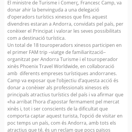
El ministre de Turisme i Comerç, Francesc Camp, va
donar ahir la benvinguda a una delegació
d’operadors turístics xinesos que fins aquest
divendres estaran a Andorra, convidats pel país, per
conèixer el Principat i valorar les seves possibilitats
com a destinació turística.
Un total de 18 touroperadors xinesos participen en
el primer FAM trip –viatge de familiarització–
organitzat per Andorra Turisme i el touroperador
xinès Phoenix Travel Worldwide, en col·laboració
amb diferents empreses turístiques andorranes.
Camp va exposar que l’objectiu d’aquesta acció és
donar a conèixer als professionals xinesos els
principals atractius turístics del país i va afirmar que
«ha arribat l’hora d’apostar fermament pel mercat
xinès i, tot i ser conscients de la dificultat que
comporta captar aquest turista, l’opció de visitar en
poc temps un país, com és Andorra, amb tots els
atractius que té, és un reclam que pocs països