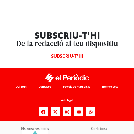
SUBSCRIU-T'HI
De la redacció al teu dispositiu
SUBSCRIU-T'HI
Qui som
Contacte
Serveis de Publicitat
Hemeroteca
Avís legal
Els nostres socis
Col·labora