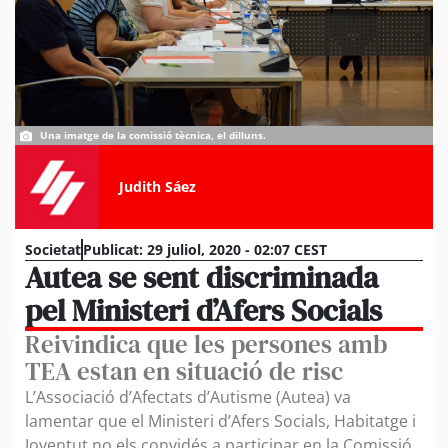
Una imatge de la comissió tècnica, el dilluns.
Judith Sáez
Societat
Publicat:
29 juliol, 2020 - 02:07 CEST
Autea se sent discriminada
pel Ministeri d’Afers Socials
Reivindica que les persones amb
TEA estan en situació de risc
L’Associació d’Afectats d’Autisme (Autea) va
lamentar que el Ministeri d’Afers Socials, Habitatge i
Joventut no els convidés a participar en la Comissió