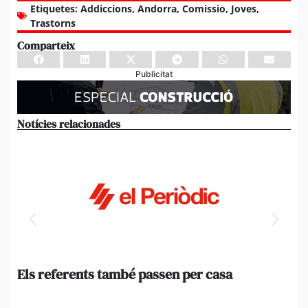
Etiquetes:
Addiccions
,
Andorra
,
Comissio
,
Joves
,
Trastorns
Comparteix
Publicitat
Notícies relacionades
Els referents també passen per casa
El
de
en 