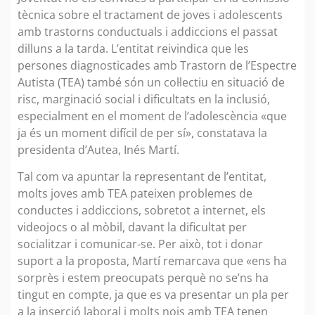
tècnica sobre el tractament de joves i adolescents
amb trastorns conductuals i addiccions el passat
dilluns a la tarda. L’entitat reivindica que les
persones diagnosticades amb Trastorn de l’Espectre
Autista (TEA) també són un col·lectiu en situació de
risc, marginació social i dificultats en la inclusió,
especialment en el moment de l’adolescència «que
ja és un moment difícil de per sí», constatava la
presidenta d’Autea, Inés Martí.
Tal com va apuntar la representant de l’entitat,
molts joves amb TEA pateixen problemes de
conductes i addiccions, sobretot a internet, els
videojocs o al mòbil, davant la dificultat per
socialitzar i comunicar-se. Per això, tot i donar
suport a la proposta, Martí remarcava que «ens ha
sorprès i estem preocupats perquè no se’ns ha
tingut en compte, ja que es va presentar un pla per
a la inserció laboral i molts nois amb TEA tenen