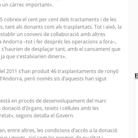
sa un càrrec important».
 cobreix el cent per cent dels tractaments i de les
 tant als donants com als trasplantats. Tot i això, la
stablir un conveni de col·laboració amb altres
 a Andorra –tot i fer després les operacions a fora–,
no s’haurien de desplaçar tant, amb el cansament que
 ja que s’estalviarien diners».
del 2011 s’han produït 46 trasplantaments de ronyó
E
d’Andorra, però només sis d’aquests han sigut
ut està en procés de desenvolupament del marc
onació d’òrgans, teixits i cèl·lules amb les
retat», segons detalla el Govern.
n, entre altres, les condicions d’accés a la donació
 vius i morts, així com les normes de qualitat i