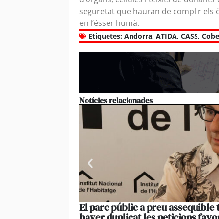
seguretat que hauran de complir els òrga
en l’ésser humà.
Etiquetes:
Andorra
,
ATIDA
,
CASS
,
Cobe
Notícies relacionades
El parc públic a preu assequible 
haver duplicat les peticions favo