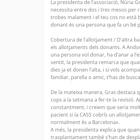
La presidenta de l’associació, Núria
necessita entre dos i tres mesos per 
trobes malament i el teu cos no està 
donant és una persona que fa un bé per
Cobertura de l’allotjament / D’altra 
els allotjaments dels donants. A Andor
una persona vol donar, ha d’anar a l’e
sentit, la presidenta remarca que qua
dies ja et donen l’alta, i si vols acom
familiar, parella o amic, t’has de busc
De la mateixa manera, Gras destaca qu
cops a la setmana a fer-te la revisió. 
constantment, i creiem que seria molt
pacient si la CASS cobrís un allotjament
normalment és a Barcelona».
A més, la presidenta explica que quan 
trasplantament també s’han de desplaç