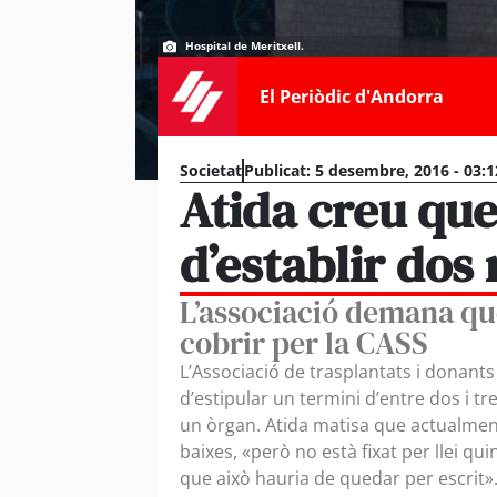
Hospital de Meritxell.
El Periòdic d'Andorra
Societat
Publicat:
5 desembre, 2016 - 03:1
Atida creu que 
d’establir dos
L’associació demana que
cobrir per la CASS
L’Associació de trasplantats i donants
d’estipular un termini d’entre dos i 
un òrgan. Atida matisa que actualmen
baixes, «però no està fixat per llei qu
que això hauria de quedar per escrit»