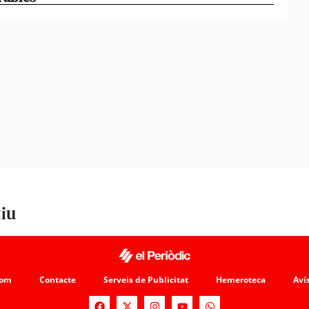
tiu
som
Contacte
Serveis de Publicitat
Hemeroteca
Avís