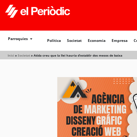
Política
Societat
Economia
Empresa
Cultur
Parroquies
Política
Societat
Economia
Empresa
C
Inici
»
Societat
»
Atida creu que la llei hauria d’establir dos mesos de baixa