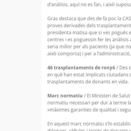
d’anàlisis, aquí no es fan, i això supo
Gras destaca que des de fa poc la CASS
proves derivades dels trasplantaments,
presidenta matisa que si «es pogués e
centres i es poguessin fer les anàlisis
seria millor per als pacients (ja que 
això comporta) i per a l’administració,
46 trasplantaments de ronyó
/ Des 
en què han estat implicats ciutadans 
trasplantaments de donants en vida.
Marc normatiu
/ El Ministeri de Sal
normatiu necessari per dur a terme la d
«màximes garanties de qualitat i segu
En aquest marc normatiu s’hi establira
d’òrgans, cèl·lules i teixits de donants