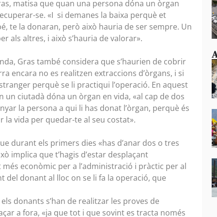
 Gras, matisa que quan una persona dóna un òrgan
recuperar-se. «I si demanes la baixa perquè et
bé, te la donaran, però això hauria de ser sempre. Un
 als altres, i això s’hauria de valorar».
A
banda, Gras també considera que s’haurien de cobrir
ra encara no es realitzen extraccions d’òrgans, i si
stranger perquè se li practiqui l’operació. En aquest
n un ciutadà dóna un òrgan en vida, «al cap de dos
panyar la persona a qui li has donat l’òrgan, perquè és
ar la vida per quedar-te al seu costat».
e durant els primers dies «has d’anar dos o tres
Això implica que t’hagis d’estar desplaçant
 més econòmic per a l’administració i pràctic per al
 del donant al lloc on se li fa la operació, que
els donants s’han de realitzar les proves de
ar a fora, «ja que tot i que sovint es tracta només