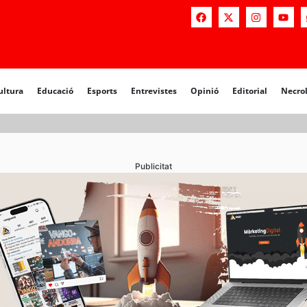
a
Educació
Esports
Entrevistes
Opinió
Editorial
Necrològiq
ultura
Educació
Esports
Entrevistes
Opinió
Editorial
Necro
Publicitat