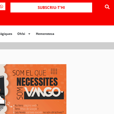
ues
Oh!si
Hemeroteca
SUBSCRIU-T'HI
lògiques
Oh!si
Hemeroteca