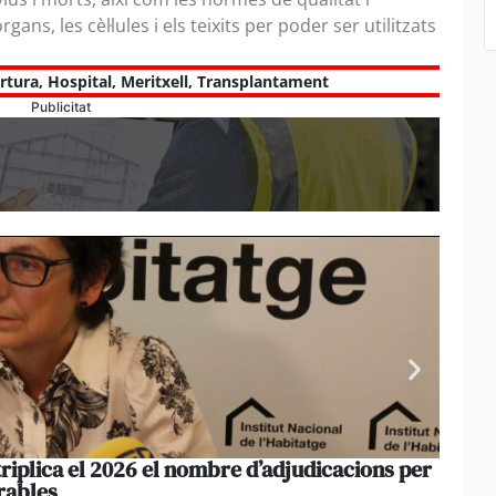
ns, les cèl·lules i els teixits per poder ser utilitzats
rtura
,
Hospital
,
Meritxell
,
Transplantament
Publicitat
triplica el 2026 el nombre d’adjudicacions per
La co
rables
opera