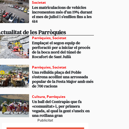
Societat
Les matriculacions de vehicles
incrementen més d’un 19% durant
el mes de juliol i s’enfilen fins a les
614
ctualitat de les Parròquies
Parròquies
,
Societat
Emplaçat el segon equip de
perforació per a iniciar el procés
de la boca nord del túnel de
Rocafort de Sant Julià
Parròquies
,
Societat
Una relluïda plaça del Poble
s’estrena acollint una arrossada
popular de la Festa Major amb més
de 700 racions
Cultura
,
Parròquies
Un ball del Contrapàs que fa
«comunitat» i, per primera
vegada, al qual la gent s’uneix en
una rotllana gran
Publicitat