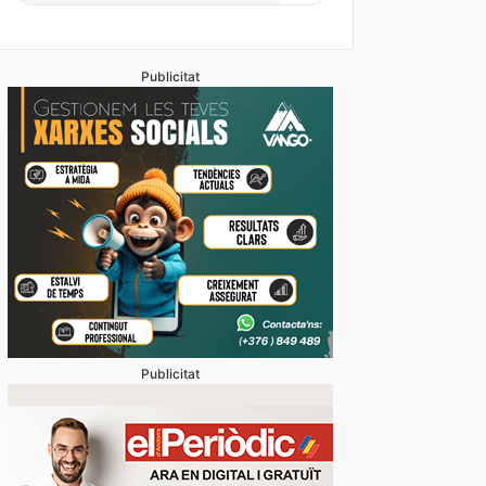
Publicitat
Publicitat
mpravenda d’immobles baixa gairebé un 12% mentre 
cions retrocedeix un 17,3%