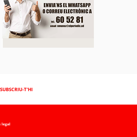
SUBSCRIU-T'HI
 legal