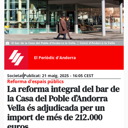
El bar de la Casa del Poble d'Andorra la Vella. | Comú d'Andorra la Vella
El Periòdic d'Andorra
Societat
Publicat:
21 maig, 2025 - 16:05 CEST
Reforma d'espais públics
La reforma integral del bar de
la Casa del Poble d’Andorra
Vella és adjudicada per un
import de més de 212.000
euros