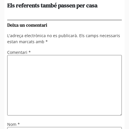
Els referents també passen per casa
El
de
en 
Deixa un comentari
L'adreça electrònica no es publicarà.
Els camps necessaris
estan marcats amb
*
Comentari
*
Nom
*