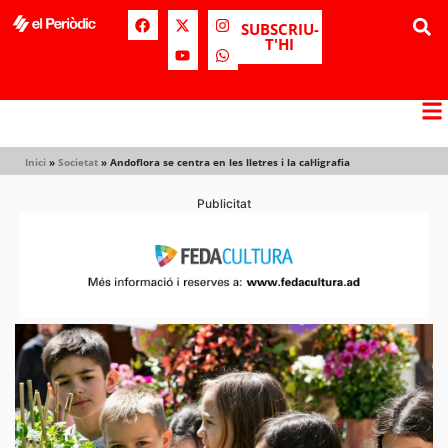
SUBSCRIU-
T'HI
Inici
»
Societat
»
Andoflora se centra en les lletres i la cal·ligrafia
Publicitat