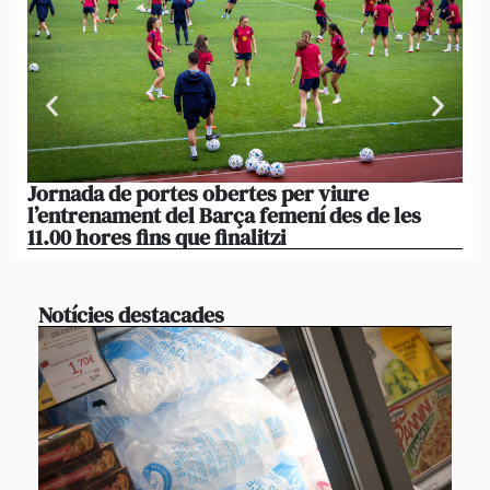
Jornada de portes obertes per viure
La
l’entrenament del Barça femení des de les
tu
11.00 hores fins que finalitzi
que
Notícies destacades