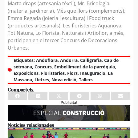
Marta draps (artesania tèxtil), Mr. Bricolagia
(material jardineria), Més que flors (complements),
Emma Regada (joieria i escultura) i Food truck
(productes artesanals). Les floristeries Aquanova,
Tot Natura, Lo Florista, Natturais i Artioflor, a més,
participen en el tercer Concurs de Decoracions
Urbanes.
Etiquetes:
Andoflora
,
Andorra
,
Cal·ligrafia
,
Cap de
setmana
,
Concurs
,
Embelliment de la parròquia
,
Exposicions
,
Floristeries
,
Flors
,
Inauguracio
,
La
Massana
,
Lletres
,
Nova edició
,
Tallers
Comparteix
Publicitat
Notícies relacionades