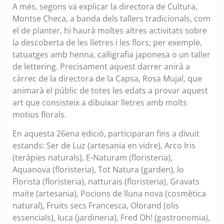
A més, segons va explicar la directora de Cultura,
Montse Checa, a banda dels tallers tradicionals, com
el de planter, hi haurà moltes altres activitats sobre
la descoberta de les lletres i les flors; per exemple,
tatuatges amb henna, cal·ligrafia japonesa o un taller
de lettering. Precisament aquest darrer anirà a
càrrec de la directora de la Capsa, Rosa Mujal, que
animarà el públic de totes les edats a provar aquest
art que consisteix a dibuixar lletres amb molts
motius florals.
En aquesta 26ena edició, participaran fins a divuit
estands: Ser de Luz (artesania en vidre), Arco Iris
(teràpies naturals), E-Naturam (floristeria),
Aquanova (floristeria), Tot Natura (garden), lo
Florista (floristeria), natturais (floristeria), Gravats
maite (artesania), Pocions de lluna nova (cosmètica
natural), Fruits secs Francesca, Olorand (olis
essencials), Iuca (jardineria), Fred Oh! (gastronomia),