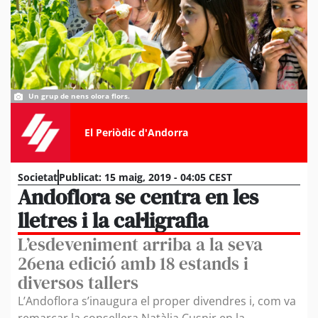
Un grup de nens olora flors.
El Periòdic d'Andorra
Societat
Publicat:
15 maig, 2019 - 04:05 CEST
Andoflora se centra en les
lletres i la cal·ligrafia
L’esdeveniment arriba a la seva
26ena edició amb 18 estands i
diversos tallers
L’Andoflora s’inaugura el proper divendres i, com va
remarcar la consellera Natàlia Cusnir en la