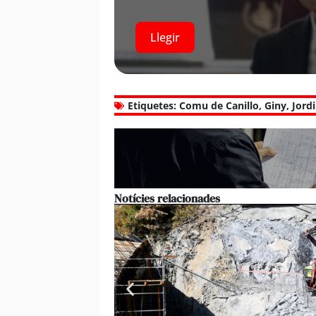
Llegir
Etiquetes:
Comu de Canillo
,
Giny
,
Jord
Notícies relacionades