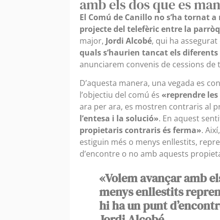
amb els dos que es man
El Comú de Canillo no s’ha tornat a 
projecte del telefèric entre la parrò
major,
Jordi Alcobé
, qui ha assegurat
quals s’haurien tancat els diferents
anunciarem convenis de cessions de te
D’aquesta manera, una vegada es concr
l’objectiu del comú és
«reprendre les
ara per ara, es mostren contraris al p
l’entesa i la solució»
. En aquest sent
propietaris contraris és ferma»
. Aix
estiguin més o menys enllestits, repr
d’encontre o no amb aquests propietar
«Volem avançar amb els 
menys enllestits repre
hi ha un punt d’encontr
Jordi Alcobé