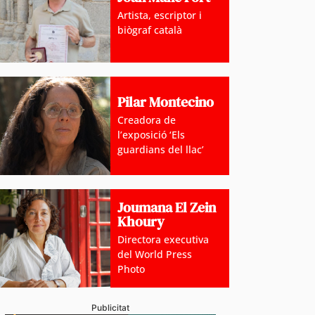
Artista, escriptor i
biògraf català
Pilar Montecino
Creadora de
l’exposició ‘Els
guardians del llac’
Joumana El Zein
Khoury
Directora executiva
del World Press
Photo
Publicitat