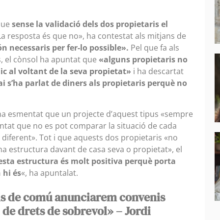
que
sense la validació dels dos propietaris el
a resposta és que no», ha contestat als mitjans de
ón necessaris per fer-lo possible».
Pel que fa als
, el cònsol ha apuntat que
«alguns propietaris no
c al voltant de la seva propietat»
i ha descartat
i s’ha parlat de diners als propietaris perquè no
a esmentat que un projecte d’aquest tipus «sempre
untat que no es pot comparar la situació de cada
 diferent». Tot i que aquests dos propietaris «no
una estructura davant de casa seva o propietat», el
sta estructura és molt positiva perquè porta
 hi és
«, ha apuntalat.
lls de comú anunciarem convenis
 de drets de sobrevol» – Jordi