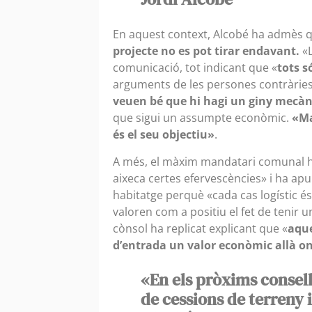
En aquest context, Alcobé ha admès 
projecte no es pot tirar endavant.
«L
comunicació, tot indicant que «
tots s
arguments de les persones contràries
veuen bé que hi hagi un giny mecàni
que sigui un assumpte econòmic.
«Ma
és el seu objectiu»
.
A més, el màxim mandatari comunal h
aixeca certes efervescències» i ha ap
habitatge perquè «cada cas logístic és
valoren com a positiu el fet de tenir 
cònsol ha replicat explicant que «
aque
d’entrada un valor econòmic allà on
«En els pròxims conse
de cessions de terreny i