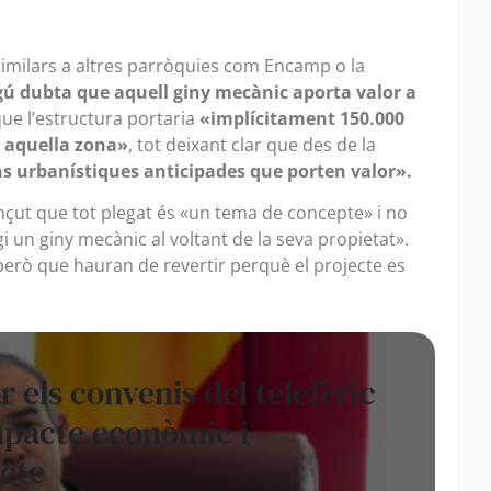
similars a altres parròquies com Encamp o la
gú dubta que aquell giny mecànic aporta valor a
que l’estructura portaria
«implícitament 150.000
n aquella zona»
, tot deixant clar que des de la
s urbanístiques anticipades que porten valor».
nçut que tot plegat és «un tema de concepte» i no
 un giny mecànic al voltant de la seva propietat».
però que hauran de revertir perquè el projecte es
 els convenis del telefèric
mpacte econòmic i
ecte