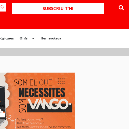
ues
Oh!si
Hemeroteca
SUBSCRIU-T'HI
lògiques
Oh!si
Hemeroteca