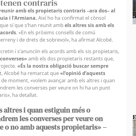
tenen contraris
reunir amb els propietaris contraris –ara dos– al
quia i l’Armiana.
Així ho ha confirmat el cònsol
 que sí que s’han reunit amb
els altres sis amb els
 acords
. «En els pròxims consells de comú
rreny i de drets de sobrevol», ha afirmat Alcobé.
etin i s’anunciïn els acords amb els sis propietaris,
 converses»
amb els dos propietaris restants que,
rojecte.
«És la nostra obligació buscar sempre
it, Alcobé ha remarcat que
«l’opinió d’aquests
í, de moment, «volem avançar amb els altres i quan
endrem les converses per veure on hi ha un punt
is», ha detallat.
altres i quan estiguin més o
E
ndrem les converses per veure on
e o no amb aquests propietaris» –