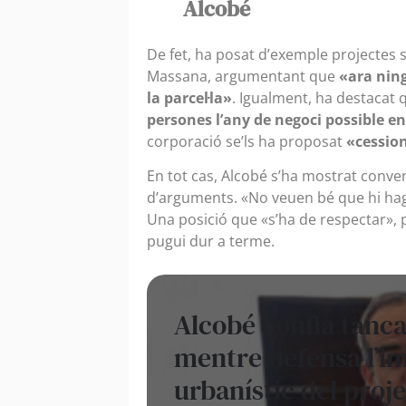
Alcobé
De fet, ha posat d’exemple projectes 
Massana, argumentant que
«ara nin
la parcel·la»
. Igualment, ha destacat 
persones l’any de negoci possible e
corporació se’ls ha proposat
«cession
En tot cas, Alcobé s’ha mostrat conve
d’arguments. «No veuen bé que hi hagi
Una posició que «s’ha de respectar», 
pugui dur a terme.
Alcobé confia tancar
mentre defensa l’i
urbanístic del proj