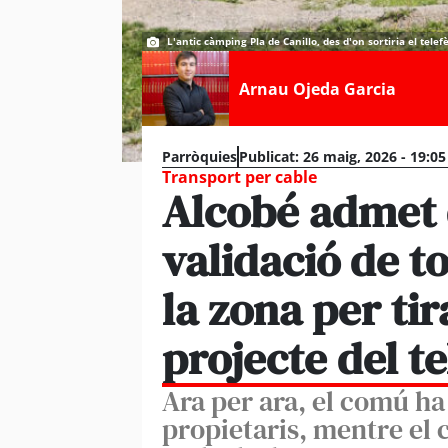
L'antic càmping Pla de Canillo, des d'on sortiria el tele
Arnau Ojeda Garcia
Parròquies
Publicat:
26 maig, 2026 - 19:0
Transport per cable
Alcobé admet 
validació de to
la zona per ti
projecte del te
Ara per ara, el comú h
propietaris, mentre el