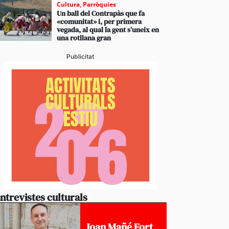
Cultura
,
Parròquies
Un ball del Contrapàs que fa
«comunitat» i, per primera
vegada, al qual la gent s’uneix en
una rotllana gran
Publicitat
ntrevistes culturals
Joan Mañé Fort