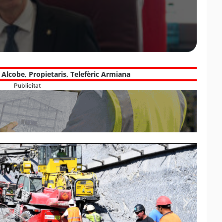
i Alcobe
,
Propietaris
,
Telefèric Armiana
Publicitat