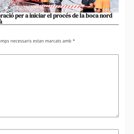
ació per a iniciar el procés de la boca nord
Una re
à
Festa
camps necessaris estan marcats amb
*