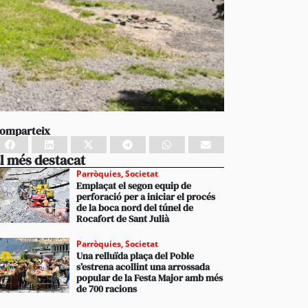
omparteix
l més destacat
Parròquies
,
Societat
Emplaçat el segon equip de
perforació per a iniciar el procés
de la boca nord del túnel de
Rocafort de Sant Julià
Parròquies
,
Societat
Una relluïda plaça del Poble
s’estrena acollint una arrossada
popular de la Festa Major amb més
de 700 racions