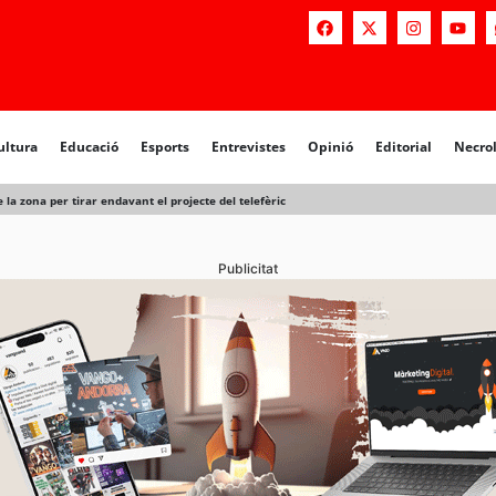
a
Educació
Esports
Entrevistes
Opinió
Editorial
Necrològiq
ultura
Educació
Esports
Entrevistes
Opinió
Editorial
Necro
 la zona per tirar endavant el projecte del telefèric
Publicitat