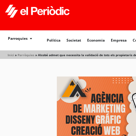
Política
Societat
Economia
Empresa
Cultur
Parroquies
Política
Societat
Economia
Empresa
C
Inici
»
Parròquies
»
Alcobé admet que necessita la validació de tots els propietaris de