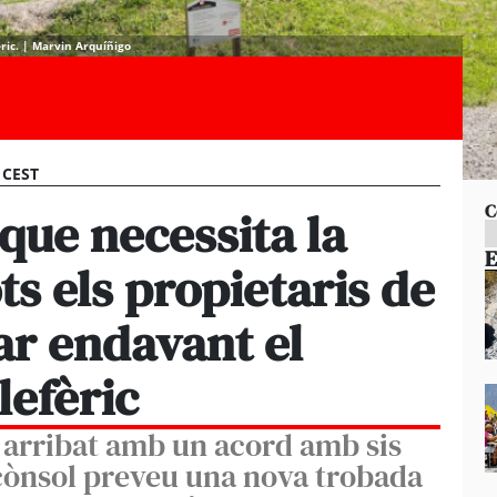
fèric. | Marvin Arquíñigo
5 CEST
C
que necessita la
E
ts els propietaris de
rar endavant el
lefèric
a arribat amb un acord amb sis
 cònsol preveu una nova trobada