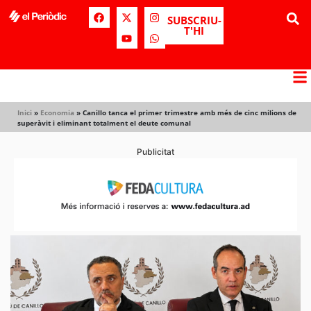
SUBSCRIU-
T'HI
Inici
»
Economia
»
Canillo tanca el primer trimestre amb més de cinc milions de
superàvit i eliminant totalment el deute comunal
Publicitat