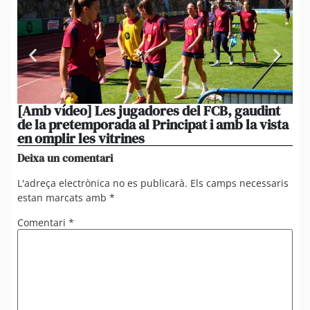
[Amb vídeo] Les jugadores del FCB, gaudint
Em
de la pretemporada al Principat i amb la vista
ini
en omplir les vitrines
Ro
Deixa un comentari
L'adreça electrònica no es publicarà.
Els camps necessaris
estan marcats amb
*
Comentari
*