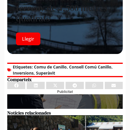
terreny de 4.500 metres
quadrats
Llegir
Etiquetes:
Comu de Canillo
,
Consell Comú Canillo
,
Inversions
,
Superàvit
Comparteix
Publicitat
Notícies relacionades