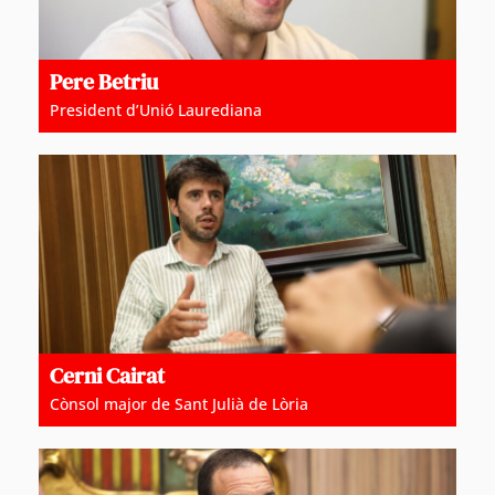
Pere Betriu
President d’Unió Laurediana
Cerni Cairat
Cònsol major de Sant Julià de Lòria