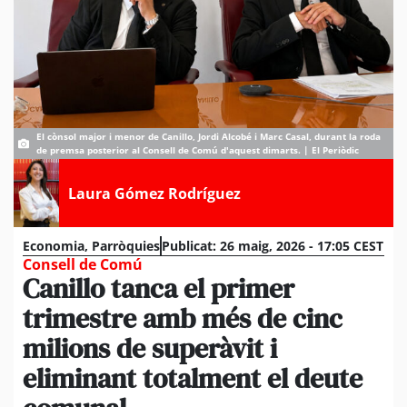
El cònsol major i menor de Canillo, Jordi Alcobé i Marc Casal, durant la roda
de premsa posterior al Consell de Comú d'aquest dimarts. | El Periòdic
Laura Gómez Rodríguez
Economia
,
Parròquies
Publicat:
26 maig, 2026 - 17:05 CEST
Consell de Comú
Canillo tanca el primer
trimestre amb més de cinc
milions de superàvit i
eliminant totalment el deute