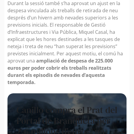
Durant la sessió també s’ha aprovat un ajust en la
despesa vinculada als treballs de retirada de neu
després d’un hivern amb nevades superiors a les
previsions inicials. El responsable de Gestió
d’Infraestructures i Via Pública, Miquel Casal, ha
explicat que les hores destinades a les tasques de
neteja i treta de neu “han superat les previsions”
previstes inicialment. Per aquest motiu, el comú ha
aprovat una
ampliació de despesa de 225.000
euros per poder cobrir els treballs realitzats
durant els episodis de nevades d’aquesta
temporada.
Canillo compra el Prat del
Portal de Branqueta per
2,6 milions d’euros, un