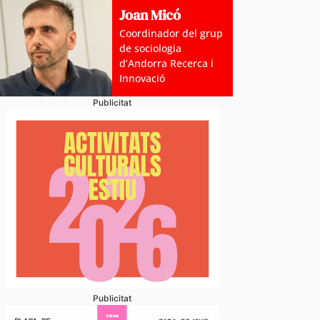
Joan Micó
Coordinador del grup
de sociologia
d’Andorra Recerca i
Innovació
Publicitat
Publicitat