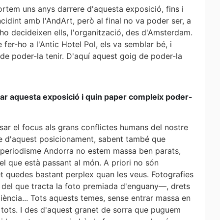
rtem uns anys darrere d'aquesta exposició, fins i
cidint amb l'AndArt, però al final no va poder ser, a
 ho decideixen ells, l'organització, des d'Amsterdam.
 fer-ho a l'Antic Hotel Pol, els va semblar bé, i
 de poder-la tenir. D'aquí aquest goig de poder-la
tar aquesta exposició i quin paper compleix poder-
sar el focus als grans conflictes humans del nostre
tre d'aquest posicionament, sabent també que
l periodisme Andorra no estem massa ben parats,
el que està passant al món. A priori no són
t quedes bastant perplex quan les veus. Fotografies
del que tracta la foto premiada d'enguany—, drets
liència... Tots aquests temes, sense entrar massa en
 tots. I des d'aquest granet de sorra que puguem