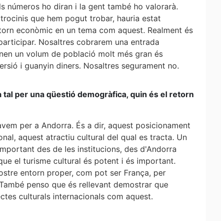
els números ho diran i la gent també ho valorarà.
atrocinis que hem pogut trobar, hauria estat
retorn econòmic en un tema com aquest. Realment és
 participar. Nosaltres cobrarem una entrada
tenen un volum de població molt més gran és
nversió i guanyin diners. Nosaltres segurament no.
 tal per una qüestió demogràfica, quin és el retorn
vem per a Andorra. És a dir, aquest posicionament
nal, aquest atractiu cultural del qual es tracta. Un
mportant des de les institucions, des d'Andorra
ue el turisme cultural és potent i és important.
l nostre entorn proper, com pot ser França, per
 També penso que és rellevant demostrar que
ctes culturals internacionals com aquest.