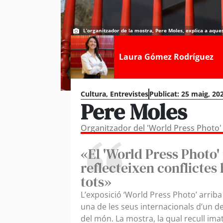
L’organitzador de la mostra, Pere Moles, explica a aque
Laura Gómez Rodríguez
Cultura
,
Entrevistes
Publicat:
25 maig, 20
Pere Moles
Organitzador del 'World Press Photo'
«El 'World Press Photo'
reflecteixen conflictes
tots»
L’exposició ‘World Press Photo’ arrib
una de les seus internacionals d’un 
del món. La mostra, la qual recull i