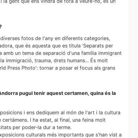
i la gent que ens vindrà de fora a veure-ho, és un
?
 diverses fotos de l'any en diferents categories,
adora, que és aquesta que es titula ‘Separats per
fia amb un tema de separació d'una família immigrant
 la immigració, trauma, drets humans... És molt
rld Press Photo': tornar a posar el focus als grans
Andorra pugui tenir aquest certamen, quina és la
osicions i ens dediquem al món de l'art i la cultura
 certàmens. I ha estat, al final, una feina molt
itats per poder-la dur a terme.
xposicions culturals més importants que s'han vist a