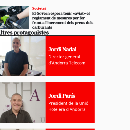
Societat
El Govern espera tenir «aviat» el
reglament de mesures per fer
front a l’increment dels preus dels
carburants
ltres protagonistes
Jordi Nadal
Director general
d’Andorra Telecom
Jordi París
President de la Unió
Hotelera d’Andorra