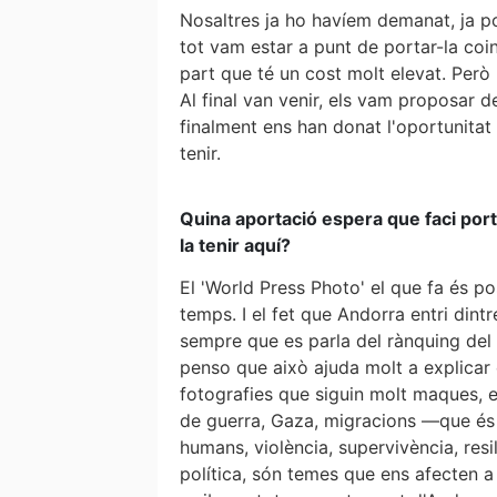
Nosaltres ja ho havíem demanat, ja po
tot vam estar a punt de portar-la coin
part que té un cost molt elevat. Però
Al final van venir, els vam proposar de
finalment ens han donat l'oportunitat
tenir.
Quina aportació espera que faci por
la tenir aquí?
El 'World Press Photo' el que fa és po
temps. I el fet que Andorra entri din
sempre que es parla del rànquing de
penso que això ajuda molt a explicar 
fotografies que siguin molt maques, e
de guerra, Gaza, migracions —que és 
humans, violència, supervivència, resi
política, són temes que ens afecten a