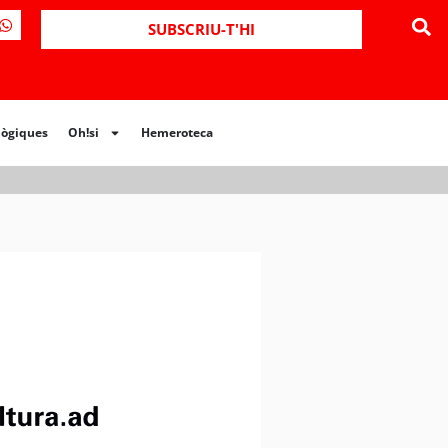
SUBSCRIU-T'HI
lògiques
Oh!si
Hemeroteca