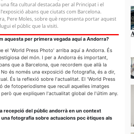
 una fita cultural destacada per al Principat i el
de l’exposició abans que ciutats com Barcelona.
ra, Pere Moles, sobre què representa portar aquest
gui el públic que la visiti.
A
m aquesta per primera vegada aquí a Andorra?
e el 'World Press Photo' arriba aquí a Andorra. És
stigiosa del món. I per a Andorra és important,
 abans que a Barcelona, que recordem que allà la
o és només una exposició de fotografia, és a dir,
l. És la reflexió sobre l'actualitat. El 'World Press
ció de fotoperiodisme que recull aquelles imatges
erò que expliquen l'actualitat global de l'últim any.
la recepció del públic andorrà en un context
una fotografia sobre actuacions poc ètiques als