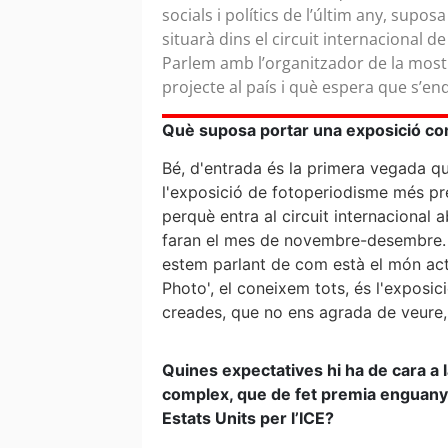
socials i polítics de l’últim any, suposa
situarà dins el circuit internacional 
Parlem amb l’organitzador de la most
projecte al país i què espera que s’endu
Què suposa portar una exposició co
Bé, d'entrada és la primera vegada qu
l'exposició de fotoperiodisme més pre
perquè entra al circuit internacional
faran el mes de novembre-desembre. N
estem parlant de com està el món actua
Photo', el coneixem tots, és l'exposi
creades, que no ens agrada de veure, p
Quines expectatives hi ha de cara a 
complex, que de fet premia enguany 
Estats Units per l’ICE?