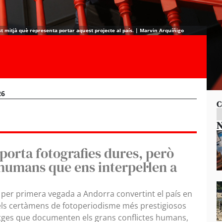
st mitjà què representa portar aquest projecte al país. | Marvin Arquíñigo
26
C
N
 porta fotografies dures, però
 humans que ens interpel·len a
a per primera vegada a Andorra convertint el país en
dels certàmens de fotoperiodisme més prestigiosos
matges que documenten els grans conflictes humans,