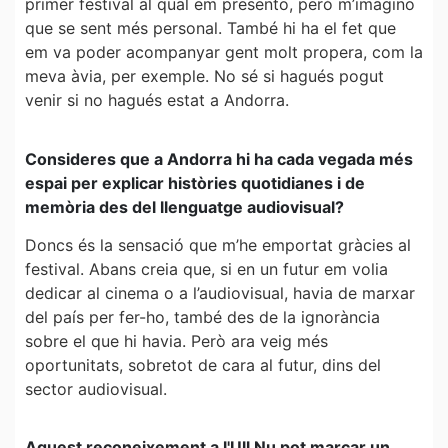
primer festival al qual em presento, però m’imagino
que se sent més personal. També hi ha el fet que
em va poder acompanyar gent molt propera, com la
meva àvia, per exemple. No sé si hagués pogut
venir si no hagués estat a Andorra.
Consideres que a Andorra hi ha cada vegada més
espai per explicar històries quotidianes i de
memòria des del llenguatge audiovisual?
Doncs és la sensació que m’he emportat gràcies al
festival. Abans creia que, si en un futur em volia
dedicar al cinema o a l’audiovisual, havia de marxar
del país per fer-ho, també des de la ignorància
sobre el que hi havia. Però ara veig més
oportunitats, sobretot de cara al futur, dins del
sector audiovisual.
Aquest reconeixement a l'Ull Nu pot marcar un