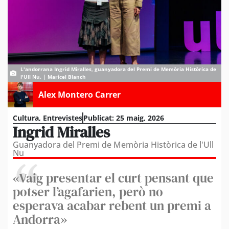
L'andorrana Ingrid Miralles, guanyadora del Premi de Memòria Històrica de
l'Ull Nu. | Maricel Blanch
Alex Montero Carrer
Cultura
,
Entrevistes
Publicat:
25 maig, 2026
Ingrid Miralles
Guanyadora del Premi de Memòria Històrica de l'Ull
Nu
«Vaig presentar el curt pensant que
potser l’agafarien, però no
esperava acabar rebent un premi a
Andorra»