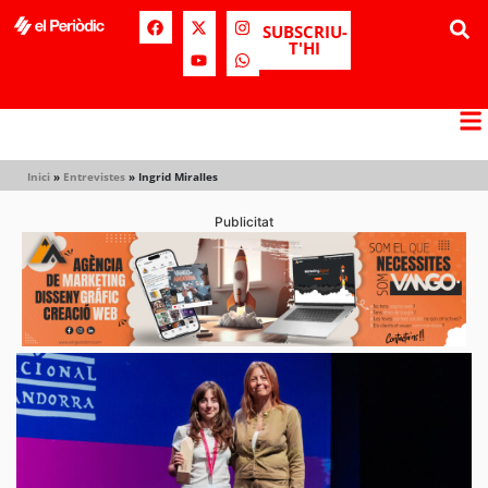
SUBSCRIU-
T'HI
Inici
»
Entrevistes
»
Ingrid Miralles
Publicitat