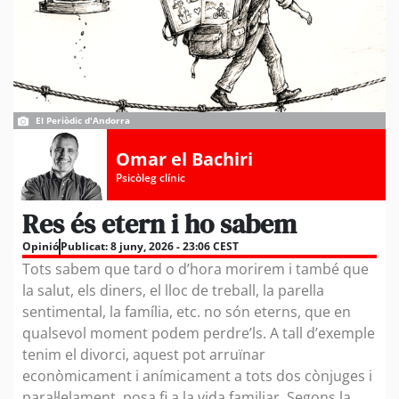
El Periòdic d'Andorra
Omar el Bachiri
Psicòleg clínic
Res és etern i ho sabem
Opinió
Publicat:
8 juny, 2026 - 23:06 CEST
Tots sabem que tard o d’hora morirem i també que
la salut, els diners, el lloc de treball, la parella
sentimental, la família, etc. no són eterns, que en
qualsevol moment podem perdre’ls. A tall d’exemple
tenim el divorci, aquest pot arruïnar
econòmicament i anímicament a tots dos cònjuges i
paral·lelament, posa fi a la vida familiar. Segons la