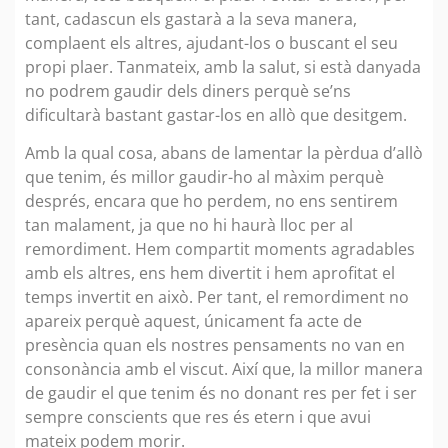
tant, cadascun els gastarà a la seva manera,
complaent els altres, ajudant-los o buscant el seu
propi plaer. Tanmateix, amb la salut, si està danyada
no podrem gaudir dels diners perquè se’ns
dificultarà bastant gastar-los en allò que desitgem.
Amb la qual cosa, abans de lamentar la pèrdua d’allò
que tenim, és millor gaudir-ho al màxim perquè
després, encara que ho perdem, no ens sentirem
tan malament, ja que no hi haurà lloc per al
remordiment. Hem compartit moments agradables
amb els altres, ens hem divertit i hem aprofitat el
temps invertit en això. Per tant, el remordiment no
apareix perquè aquest, únicament fa acte de
presència quan els nostres pensaments no van en
consonància amb el viscut. Així que, la millor manera
de gaudir el que tenim és no donant res per fet i ser
sempre conscients que res és etern i que avui
mateix podem morir.