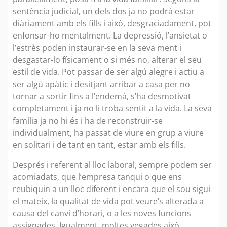
sentència judicial, un dels dos ja no podrà estar
diàriament amb els fills i això, desgraciadament, pot
enfonsar-ho mentalment. La depressió, l’ansietat o
l’estrès poden instaurar-se en la seva ment i
desgastar-lo físicament o si més no, alterar el seu
estil de vida. Pot passar de ser algú alegre i actiu a
ser algú apàtic i desitjant arribar a casa per no
tornar a sortir fins a l’endemà, s’ha desmotivat
completament i ja no li troba sentit a la vida. La seva
família ja no hi és i ha de reconstruir-se
individualment, ha passat de viure en grup a viure
en solitari i de tant en tant, estar amb els fills.
Després i referent al lloc laboral, sempre podem ser
acomiadats, que l’empresa tanqui o que ens
reubiquin a un lloc diferent i encara que el sou sigui
el mateix, la qualitat de vida pot veure’s alterada a
causa del canvi d’horari, o a les noves funcions
assignades. Igualment, moltes vegades això