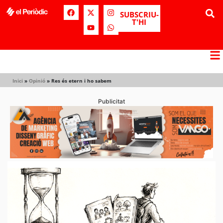
SUBSCRIU-
T'HI
Inici
»
Opinió
»
Res és etern i ho sabem
Publicitat