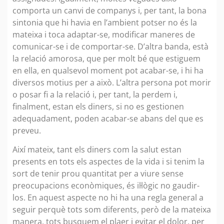
comporta un canvi de companys i, per tant, la bona
sintonia que hi havia en l’ambient potser no és la
mateixa i toca adaptar-se, modificar maneres de
comunicar-se i de comportar-se. D’altra banda, està
la relació amorosa, que per molt bé que estiguem
en ella, en qualsevol moment pot acabar-se, i hi ha
diversos motius per a això. L’altra persona pot morir
o posar fi a la relació i, per tant, la perdem i,
finalment, estan els diners, si no es gestionen
adequadament, poden acabar-se abans del que es
preveu.
Així mateix, tant els diners com la salut estan
presents en tots els aspectes de la vida i si tenim la
sort de tenir prou quantitat per a viure sense
preocupacions econòmiques, és il·lògic no gaudir-
los. En aquest aspecte no hi ha una regla general a
seguir perquè tots som diferents, però de la mateixa
manera, tots busquem el plaer i evitar el dolor, per